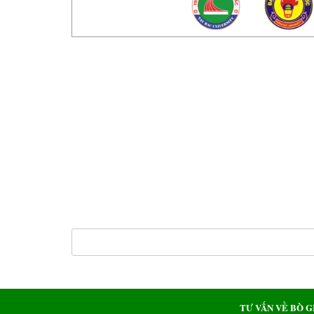
TRUNG TÂM NGHIÊN CỨU BÒ VÀ ĐỒ
Địa chỉ:
Xã Yên Bài – Thành phố Hà Nội
Điện thoại:
Tel: 024.33881 965/ 024.33881040
Email:
trungtambocobavi@gmail.com – Website: https://t
Bản quyền thuộc về Trung tâm nghiên cứu Bò và Đồng cỏ 
ĐĂNG KÝ NHẬN BẢN TIN
Nhận tin tức mới và những sự kiện quan trọng của chúng t
<a class="bando" href="#">Bản đồ chỉ dẫn</a>
TƯ VẤN VỀ BÒ G