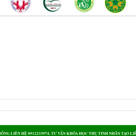
NG CỎ BA VÌ.
rungtambocobavi.com
Ba Vì – Design by Creative VietNam
ôi
IỐNG LIÊN HỆ 0912233974. TƯ VẤN KHÓA HỌC THỤ TINH NHÂN TẠO LIÊ