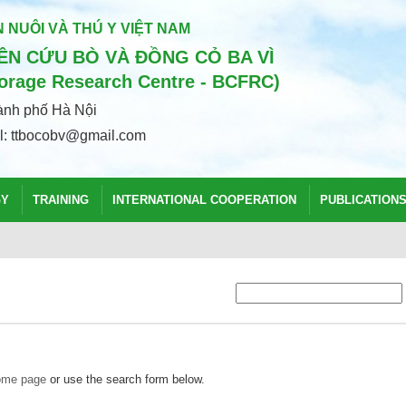
 NUÔI VÀ THÚ Y VIỆT NAM
N CỨU BÒ VÀ ĐỒNG CỎ BA VÌ
Forage Research Centre - BCFRC)
hành phố Hà Nội
il: ttbocobv@gmail.com
GY
TRAINING
INTERNATIONAL COOPERATION
PUBLICATIONS
home page
or use the search form below.