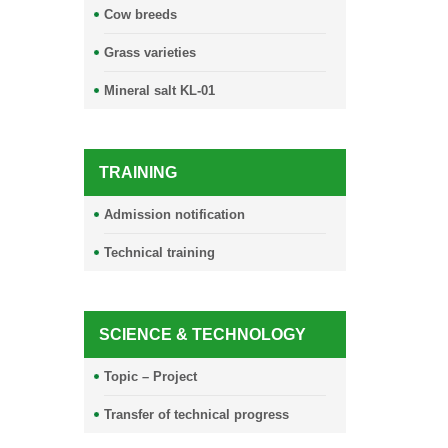
Cow breeds
Grass varieties
Mineral salt KL-01
TRAINING
Admission notification
Technical training
SCIENCE & TECHNOLOGY
Topic – Project
Transfer of technical progress