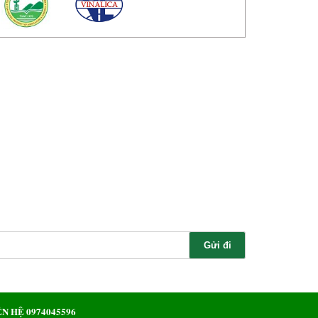
N HỆ 0974045596