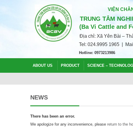
VIỆN CHĂN
TRUNG TÂM NGHIÊ
(Ba Vi Cattle and 
Địa chỉ: Xã Yên Bài – T
Tel: 024.9995 1965 | Ma
Hotline: 0973213986
ABOUT US
PRODUCT
SCIENCE – TECHNOLO
NEWS
There has been an error.
We apologize for any inconvenience, please
return to the 