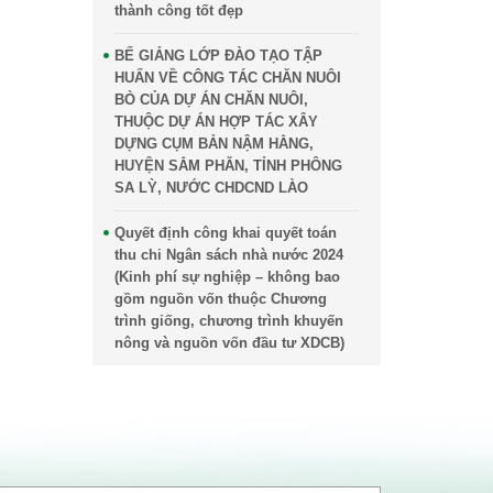
thành công tốt đẹp
BẾ GIẢNG LỚP ĐÀO TẠO TẬP
HUẤN VỀ CÔNG TÁC CHĂN NUÔI
BÒ CỦA DỰ ÁN CHĂN NUÔI,
THUỘC DỰ ÁN HỢP TÁC XÂY
DỰNG CỤM BẢN NẬM HẰNG,
HUYỆN SẲM PHĂN, TỈNH PHÔNG
SA LỲ, NƯỚC CHDCND LÀO
Quyết định công khai quyết toán
thu chi Ngân sách nhà nước 2024
(Kinh phí sự nghiệp – không bao
gồm nguồn vốn thuộc Chương
trình giống, chương trình khuyến
nông và nguồn vốn đầu tư XDCB)