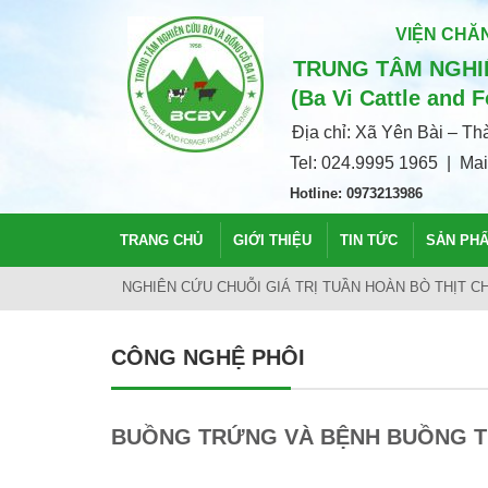
VIỆN CHĂN
TRUNG TÂM NGHIÊ
(Ba Vi Cattle and 
Địa chỉ: Xã Yên Bài – T
Tel: 024.9995 1965 | Ma
Hotline: 0973213986
TRANG CHỦ
GIỚI THIỆU
TIN TỨC
SẢN PH
NGHIÊN CỨU CHUỖI GIÁ TRỊ TUẦN HOÀN BÒ THỊT 
CÔNG NGHỆ PHÔI
BUỒNG TRỨNG VÀ BỆNH BUỒNG 