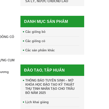
SA LỲ, NƯỚC CHDCND LÀO
DANH MỤC SẢN PHẨM
Các giống bò
 ĐỒNG CỎ
Các giống cỏ
Các sản phẩm khác
DỰNG CỤM
ĐÀO TẠO, TẬP HUẤN
Chương
THÔNG BÁO TUYỂN SINH – MỞ
KHÓA HỌC ĐÀO TẠO KỸ THUẬT
THỤ TINH NHÂN TẠO CHO TRÂU
BÒ NĂM 2025
Lịch khai giảng