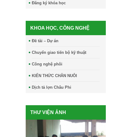
Đăng ký khóa học
KHOA HỌC, CÔNG NGHỆ
Đề tài – Dự án
Chuyển giao tiến bộ kỹ thuật
Công nghệ phôi
KIẾN THỨC CHĂN NUÔI
Dịch tả lợn Châu Phi
THƯ VIỆN ẢNH