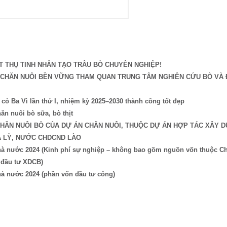
 THỤ TINH NHÂN TẠO TRÂU BÒ CHUYÊN NGHIỆP!
I CHĂN NUÔI BỀN VỮNG THAM QUAN TRUNG TÂM NGHIÊN CỨU BÒ VÀ
ỏ Ba Vì lần thứ I, nhiệm kỳ 2025–2030 thành công tốt đẹp
ăn nuôi bò sữa, bò thịt
CHĂN NUÔI BÒ CỦA DỰ ÁN CHĂN NUÔI, THUỘC DỰ ÁN HỢP TÁC XÂY 
A LỲ, NƯỚC CHDCND LÀO
 nhà nước 2024 (Kinh phí sự nghiệp – không bao gồm nguồn vốn thuộc 
 đầu tư XDCB)
hà nước 2024 (phần vốn đầu tư công)