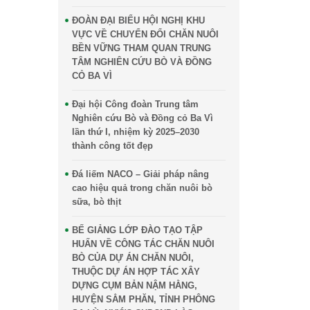
ĐOÀN ĐẠI BIỂU HỘI NGHỊ KHU
VỰC VỀ CHUYỂN ĐỔI CHĂN NUÔI
BỀN VỮNG THAM QUAN TRUNG
TÂM NGHIÊN CỨU BÒ VÀ ĐỒNG
CỎ BA VÌ
Đại hội Công đoàn Trung tâm
Nghiên cứu Bò và Đồng cỏ Ba Vì
lần thứ I, nhiệm kỳ 2025–2030
thành công tốt đẹp
Đá liếm NACO – Giải pháp nâng
cao hiệu quả trong chăn nuôi bò
sữa, bò thịt
BẾ GIẢNG LỚP ĐÀO TẠO TẬP
HUẤN VỀ CÔNG TÁC CHĂN NUÔI
BÒ CỦA DỰ ÁN CHĂN NUÔI,
THUỘC DỰ ÁN HỢP TÁC XÂY
DỰNG CỤM BẢN NẬM HẰNG,
HUYỆN SẲM PHĂN, TỈNH PHÔNG