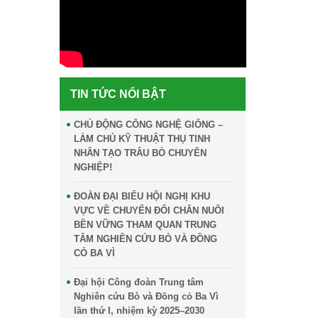
TIN TỨC NỔI BẬT
CHỦ ĐỘNG CÔNG NGHỆ GIỐNG –
LÀM CHỦ KỸ THUẬT THỤ TINH
NHÂN TẠO TRÂU BÒ CHUYÊN
NGHIỆP!
ĐOÀN ĐẠI BIỂU HỘI NGHỊ KHU
VỰC VỀ CHUYỂN ĐỔI CHĂN NUÔI
BỀN VỮNG THAM QUAN TRUNG
TÂM NGHIÊN CỨU BÒ VÀ ĐỒNG
CỎ BA VÌ
Đại hội Công đoàn Trung tâm
Nghiên cứu Bò và Đồng cỏ Ba Vì
lần thứ I, nhiệm kỳ 2025–2030