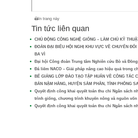
In trang này
Tin tức liên quan
CHỦ ĐỘNG CÔNG NGHỆ GIỐNG – LÀM CHỦ KỸ THUẬT
ĐOÀN ĐẠI BIỂU HỘI NGHỊ KHU VỰC VỀ CHUYỂN ĐỔ
BA VÌ
Đại hội Công đoàn Trung tâm Nghiên cứu Bò và Đồng c
Đá liếm NACO – Giải pháp nâng cao hiệu quả trong ch
BẾ GIẢNG LỚP ĐÀO TẠO TẬP HUẤN VỀ CÔNG TÁC 
BẢN NẬM HẰNG, HUYỆN SẲM PHĂN, TỈNH PHÔNG S
Quyết định công khai quyết toán thu chi Ngân sách
trình giống, chương trình khuyến nông và nguồn vốn
Quyết định công khai quyết toán thu chi Ngân sách n