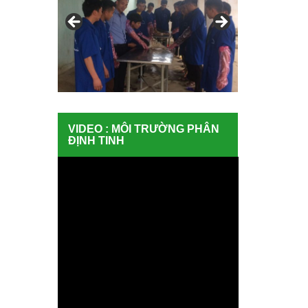
VIDEO : MÔI TRƯỜNG PHÂN
ĐỊNH TINH