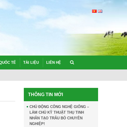
QUỐC TẾ
TÀI LIỆU
LIÊN HỆ
TẦM QUAN TR
THÔNG TIN MỚI
CHỦ ĐỘNG CÔNG NGHỆ GIỐNG –
LÀM CHỦ KỸ THUẬT THỤ TINH
NHÂN TẠO TRÂU BÒ CHUYÊN
NGHIỆP!