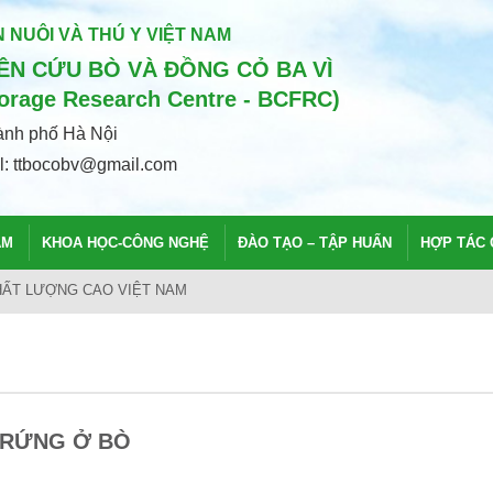
 NUÔI VÀ THÚ Y VIỆT NAM
N CỨU BÒ VÀ ĐỒNG CỎ BA VÌ
Forage Research Centre - BCFRC)
hành phố Hà Nội
il: ttbocobv@gmail.com
ẨM
KHOA HỌC-CÔNG NGHỆ
ĐÀO TẠO – TẬP HUẤN
HỢP TÁC 
CHẤT LƯỢNG CAO VIỆT NAM
TRỨNG Ở BÒ