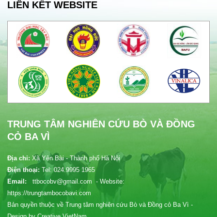
LIÊN KẾT WEBSITE
TRUNG TÂM NGHIÊN CỨU BÒ VÀ ĐỒNG
CỎ BA VÌ
Địa chỉ:
Xã Yên Bài - Thành phố Hà Nội
Điện thoại:
Tel: 024.9995 1965
Email:
ttbocobv@gmail.com - Website:
https://trungtambocobavi.com
Bản quyền thuộc về Trung tâm nghiên cứu Bò và Đồng cỏ Ba Vì -
Design by Creative VietNam