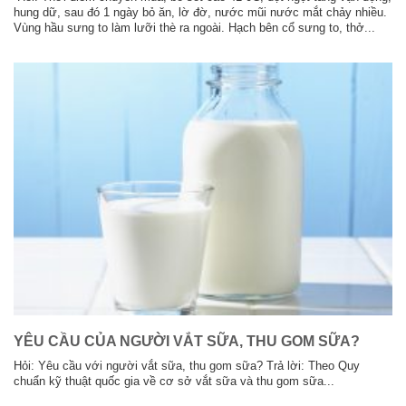
hung dữ, sau đó 1 ngày bỏ ăn, lờ đờ, nước mũi nước mắt chảy nhiều.
Vùng hầu sưng to làm lưỡi thè ra ngoài. Hạch bên cổ sưng to, thở...
YÊU CẦU CỦA NGƯỜI VẮT SỮA, THU GOM SỮA?
Hỏi: Yêu cầu với người vắt sữa, thu gom sữa? Trả lời: Theo Quy
chuẩn kỹ thuật quốc gia về cơ sở vắt sữa và thu gom sữa...