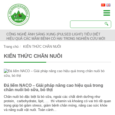
CÔNG NGHỆ ÁNH SÁNG XUNG (PULSED LIGHT) TIÊU DIỆT
HIỆU QUẢ CÁC MẦM BỆNH CÓ HẠI TRONG NGHIÊN CỨU MỚI
Trang chủ
KIẾN THỨC CHĂN NUÔI
KIẾN THỨC CHĂN NUÔI
Đá liếm NACO – Giải pháp nâng cao hiệu quả trong
chăn nuôi bò sữa, bò thịt
Chăn nuôi bò đặc biệt là bò sữa, ngoài các chất dinh dưỡng như
protein, carbohydrate, lipit, … thì vitamin và khoáng có vai trò rất quan
trọng giúp bò giảm stress, giảm bệnh chân móng, nâng cao sức khỏe
và năng suất vật nuôi. Toàn cảnh...