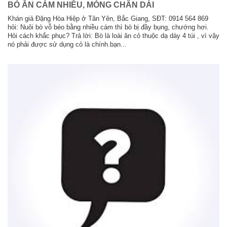
BÒ ĂN CÁM NHIỀU, MÓNG CHÂN DÀI
Khán giả Đặng Hòa Hiệp ở Tân Yên, Bắc Giang, SĐT: 0914 564 869
hỏi: Nuôi bò vỗ béo bằng nhiều cám thì bò bị đầy bụng, chướng hơi.
Hỏi cách khắc phục? Trả lời: Bò là loài ăn cỏ thuộc dạ dày 4 túi , vì vậy
nó phải được sử dụng cỏ là chính.bạn...