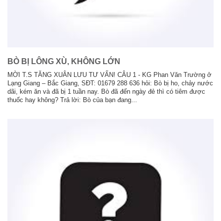
BÒ BỊ LÔNG XÙ, KHÔNG LỚN
MỜI T.S TĂNG XUÂN LƯU TƯ VẤN! CÂU 1 - KG Phan Văn Trường ở
Lạng Giang – Bắc Giang, SĐT: 01679 288 636 hỏi: Bò bị ho, chảy nước
dãi, kém ăn và đã bị 1 tuần nay. Bò đã đến ngày đẻ thì có tiêm được
thuốc hay không? Trả lời: Bò của bạn đang...