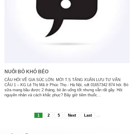
NUÔI BÒ KHÓ BÉO
CÂU HỎI VỀ GIA SÚC LỚN: MỜI T.S TĂNG XUÂN LƯU TƯ VẤN:
CÂU 1 – KG Lê Thị Mã ở Phúc Thọ - Hà Nội, sđt 01657342 874 hỏi: Bò
sữa mang bầu được 2 tháng, bò ăn uống tốt nhưng vẫn rất gầy. Hỏi
nguyên nhân và cách khắc phục? Bây giờ tiêm thuốc...
...
1
2
5
Next
Last