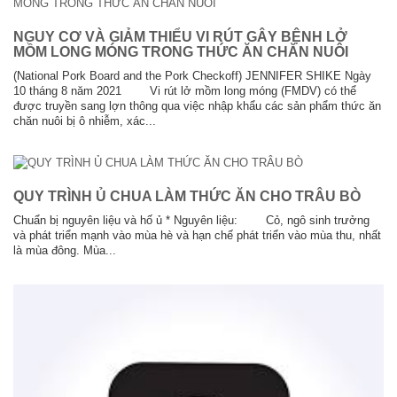
NGUY CƠ VÀ GIẢM THIỂU VI RÚT GÂY BỆNH LỞ
MỒM LONG MÓNG TRONG THỨC ĂN CHĂN NUÔI
(National Pork Board and the Pork Checkoff) JENNIFER SHIKE Ngày
10 tháng 8 năm 2021 Vi rút lở mồm long móng (FMDV) có thể
được truyền sang lợn thông qua việc nhập khẩu các sản phẩm thức ăn
chăn nuôi bị ô nhiễm, xác...
QUY TRÌNH Ủ CHUA LÀM THỨC ĂN CHO TRÂU BÒ
Chuẩn bị nguyên liệu và hố ủ * Nguyên liệu: Cỏ, ngô sinh trưởng
và phát triển mạnh vào mùa hè và hạn chế phát triển vào mùa thu, nhất
là mùa đông. Mùa...