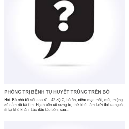
PHÒNG TRỊ BỆNH TỤ HUYẾT TRÙNG TRÊN BÒ
Hỏi: Bò nhà tôi sốt cao 41 - 42 độ C, bỏ ăn, niêm mạc mắt, mũi, miệng
đỏ sẫm rồi tái tím. Hạch bên cổ sưng to, thở khó, làm lưỡi thè ra ngoài,
đi lại khó khăn. Lúc đầu táo bón, sau...