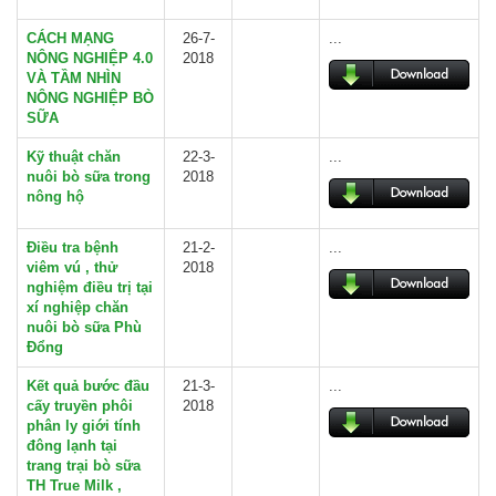
CÁCH MẠNG
26-7-
...
NÔNG NGHIỆP 4.0
2018
VÀ TẦM NHÌN
NÔNG NGHIỆP BÒ
SỮA
Kỹ thuật chăn
22-3-
...
nuôi bò sữa trong
2018
nông hộ
Điều tra bệnh
21-2-
...
viêm vú , thử
2018
nghiệm điều trị tại
xí nghiệp chăn
nuôi bò sữa Phù
Đổng
Kết quả bước đầu
21-3-
...
cấy truyền phôi
2018
phân ly giới tính
đông lạnh tại
trang trại bò sữa
TH True Milk ,