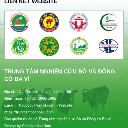
LIÊN KẾT WEBSITE
TRUNG TÂM NGHIÊN CỨU BÒ VÀ ĐỒNG
CỎ BA VÌ
Địa chỉ:
Xã Yên Bài - Thành phố Hà Nội
Điện thoại:
Tel: 024.9995 1965
Email:
ttbocobv@gmail.com - Website:
https://trungtambocobavi.com
Bản quyền thuộc về Trung tâm nghiên cứu Bò và Đồng cỏ Ba Vì -
Design by Creative VietNam