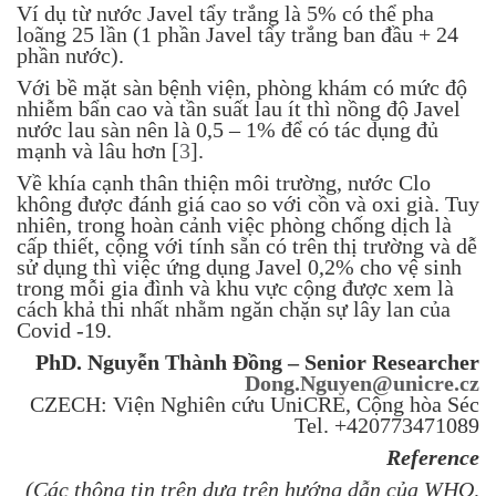
Ví dụ từ nước Javel tẩy trắng là 5% có thể pha
loãng 25 lần (1 phần Javel tẩy trắng ban đầu + 24
phần nước).
Với bề mặt sàn bệnh viện, phòng khám có mức độ
nhiễm bẩn cao và tần suất lau ít thì nồng độ Javel
nước lau sàn nên là 0,5 – 1% để có tác dụng đủ
mạnh và lâu hơn [
3
].
Về khía cạnh thân thiện môi trường, nước Clo
không được đánh giá cao so với cồn và oxi già. Tuy
nhiên, trong hoàn cảnh việc phòng chống dịch là
cấp thiết, cộng với tính sẵn có trên thị trường và dễ
sử dụng thì việc ứng dụng Javel 0,2% cho vệ sinh
trong mỗi gia đình và khu vực cộng được xem là
cách khả thi nhất nhằm ngăn chặn sự lây lan của
Covid -19.
PhD. Nguyễn Thành Đồng – Senior Researcher
Dong.Nguyen@unicre.cz
CZECH: Viện Nghiên cứu UniCRE, Cộng hòa Séc
Tel. +420773471089
Reference
(Các thông tin trên dựa trên hướng dẫn của WHO,