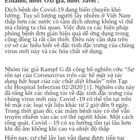
Ethanol, nước Oxi già, nước Javel .
Dịch bệnh do Covid-19 đang biến chuyển khó
lường. Tuy số lượng người lây nhiễm ở Việt Nam
thấp hơn các nước có tâm dịch nhưng không vì thế
mà chúng ta chủ quan. Việc đưa ra các biện pháp
phòng bệnh đơn giản hiệu quả dễ ứng dụng trong
cộng đồng là rất cần thiết. Điều này cần dựa trên
cơ sở các hiểu biết về đặc tính đặc trưng của chủng
virus mới này và các hóa chất sử dụng.
Nhóm tác giả Kampf G đã công bố nghiên cứu
“Sự
tồn tại của Coronavirus trên các bề mặt và tác
dụng bất hoạt của các chất diệt khuẩn”
trên Tạp
chí Hospital Infection 02/2020 [
1
]. Nghiên cứu này
đã tổng kết các thông tin về đặc tính đặc trưng của
chủng virus mới này. Covid -19 có thể tồn tại trên
bề mặt các loại vật liệu khác từ 2 giờ đến 9 ngày.
Trong thời gian đó, các mầm bệnh này có thể vẫn
truyền nhiễm vào các cơ thể người khỏe. Một cách
tổng quát, Covid – 19 có xu hướng tồn tại lâu hơn
khi độ ẩm không khí cao và nhiệt độ thấp
Hiện nay, cơ chế lây lan vẫn đang được tiếp tục