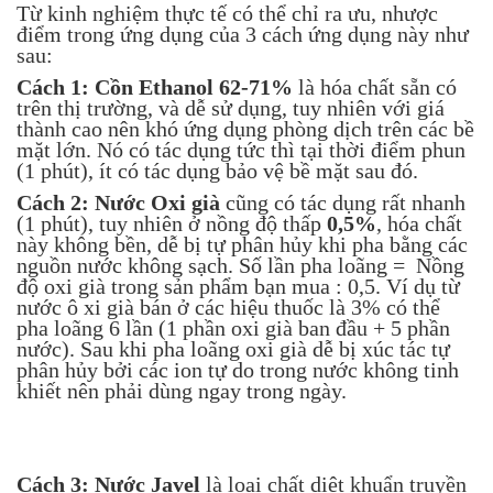
Từ kinh nghiệm thực tế có thể chỉ ra ưu, nhược
điểm trong ứng dụng của 3 cách ứng dụng này như
sau:
Cách 1: Cồn Etha
nol 62-71%
là hóa chất sẵn có
trên thị trường, và dễ sử dụng, tuy nhiên với giá
thành cao nên khó ứng dụng phòng dịch trên các bề
mặt lớn. Nó có tác dụng tức thì tại thời điểm phun
(1 phút), ít có tác dụng bảo vệ bề mặt sau đó.
Cách 2: Nước Oxi già
cũng có tác dụng rất nhanh
(1 phút), tuy nhiên ở nồng độ thấp
0,5%
, hóa chất
này không bền, dễ bị tự phân hủy khi pha bằng các
nguồn nước không sạch. Số lần pha loãng = Nồng
độ oxi già trong sản phẩm bạn mua : 0,5. Ví dụ từ
nước ô xi già bán ở các hiệu thuốc là 3% có thể
pha loãng 6 lần (1 phần oxi già ban đầu + 5 phần
nước). Sau khi pha loãng oxi già dễ bị xúc tác tự
phân hủy bởi các ion tự do trong nước không tinh
khiết nên phải dùng ngay trong ngày.
Cách 3: Nước Javel
là loại chất diệt khuẩn truyền