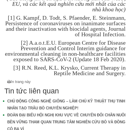
EU, và các kết quả nghiên cứu mới nhất của các
nhà khoa học)
[1] G. Kampf, D. Todt, S. Pfaender, E. Steinmann,
Persistence of coronaviruses on inanimate surfaces
and their inactivation with biocidal agents, Journal
of Hospital Infection.
[2] A.a.o.t.E.U. European Centre for Disease
Prevention and Control Interim guidance for
environmental cleaning in non-healthcare facilities
exposed to SARS-CoV-2 (Update 18 Feb 2020).
[3] R.N. Reed, K.L. Krysko, Current Therapy in
Reptile Medicine and Surgery.
In trang này
Tin tức liên quan
CHỦ ĐỘNG CÔNG NGHỆ GIỐNG – LÀM CHỦ KỸ THUẬT THỤ TINH
NHÂN TẠO TRÂU BÒ CHUYÊN NGHIỆP!
ĐOÀN ĐẠI BIỂU HỘI NGHỊ KHU VỰC VỀ CHUYỂN ĐỔI CHĂN NUÔI
BỀN VỮNG THAM QUAN TRUNG TÂM NGHIÊN CỨU BÒ VÀ ĐỒNG
CỎ BA VÌ