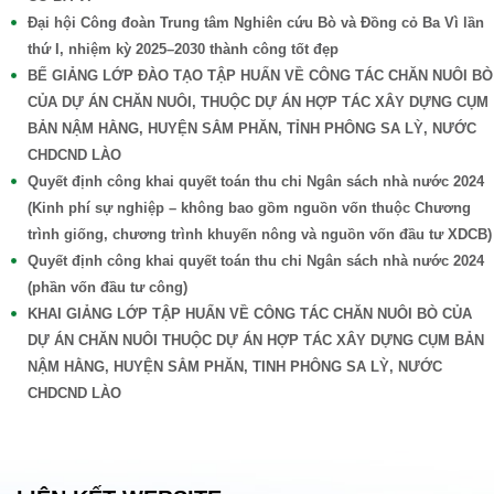
Đại hội Công đoàn Trung tâm Nghiên cứu Bò và Đồng cỏ Ba Vì lần
thứ I, nhiệm kỳ 2025–2030 thành công tốt đẹp
BẾ GIẢNG LỚP ĐÀO TẠO TẬP HUẤN VỀ CÔNG TÁC CHĂN NUÔI BÒ
CỦA DỰ ÁN CHĂN NUÔI, THUỘC DỰ ÁN HỢP TÁC XÂY DỰNG CỤM
BẢN NẬM HẰNG, HUYỆN SẲM PHĂN, TỈNH PHÔNG SA LỲ, NƯỚC
CHDCND LÀO
Quyết định công khai quyết toán thu chi Ngân sách nhà nước 2024
(Kinh phí sự nghiệp – không bao gồm nguồn vốn thuộc Chương
trình giống, chương trình khuyến nông và nguồn vốn đầu tư XDCB)
Quyết định công khai quyết toán thu chi Ngân sách nhà nước 2024
(phần vốn đầu tư công)
KHAI GIẢNG LỚP TẬP HUẤN VỀ CÔNG TÁC CHĂN NUÔI BÒ CỦA
DỰ ÁN CHĂN NUÔI THUỘC DỰ ÁN HỢP TÁC XÂY DỰNG CỤM BẢN
NẬM HẰNG, HUYỆN SẲM PHĂN, TINH PHÔNG SA LỲ, NƯỚC
CHDCND LÀO