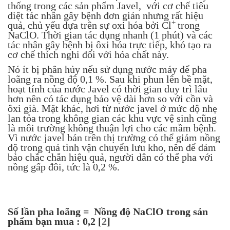
thống trong các sản phẩm Javel, với cơ chế tiêu
diệt tác nhân gây bệnh đơn giản nhưng rất hiệu
+
quả, chủ yếu dựa trên sự oxi hóa bởi Cl
trong
NaClO. Thời gian tác dụng nhanh (1 phút) và các
tác nhân gây bệnh bị ôxi hóa trực tiếp, khó tạo ra
cơ chế thích nghi đối với hóa chất này.
Nó ít bị phân hủy nếu sử dụng nước máy để pha
loãng ra nồng độ 0,1 %. Sau khi phun lên bề mặt,
hoạt tính của nước Javel có thời gian duy trì lâu
hơn nên có tác dụng bảo vệ dài hơn so với cồn và
ôxi già. Mặt khác, hơi từ nước javel ở mức độ nhẹ
lan tỏa trong không gian các khu vực vệ sinh cũng
là môi trường không thuận lợi cho các mầm bệnh.
Vì nước javel bán trên thị trường có thể giảm nồng
độ trong quá tình vận chuyển lưu kho, nên để đảm
bảo chắc chắn hiệu quả, người dân có thể pha với
nồng gấp đôi, tức là 0,2 %.
Số lần pha loãng = Nồng độ NaClO trong sản
phẩm bạn mua : 0,2
[
2
]