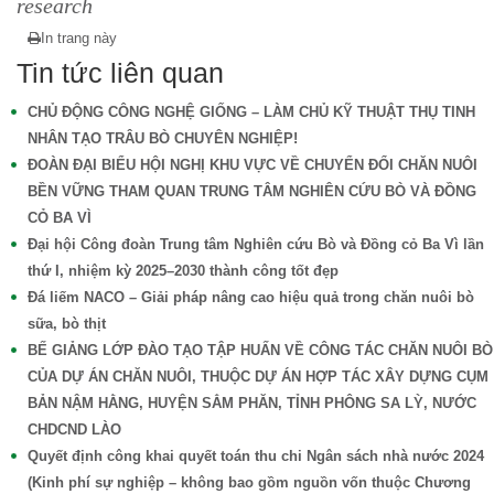
research
In trang này
Tin tức liên quan
CHỦ ĐỘNG CÔNG NGHỆ GIỐNG – LÀM CHỦ KỸ THUẬT THỤ TINH
NHÂN TẠO TRÂU BÒ CHUYÊN NGHIỆP!
ĐOÀN ĐẠI BIỂU HỘI NGHỊ KHU VỰC VỀ CHUYỂN ĐỔI CHĂN NUÔI
BỀN VỮNG THAM QUAN TRUNG TÂM NGHIÊN CỨU BÒ VÀ ĐỒNG
CỎ BA VÌ
Đại hội Công đoàn Trung tâm Nghiên cứu Bò và Đồng cỏ Ba Vì lần
thứ I, nhiệm kỳ 2025–2030 thành công tốt đẹp
Đá liếm NACO – Giải pháp nâng cao hiệu quả trong chăn nuôi bò
sữa, bò thịt
BẾ GIẢNG LỚP ĐÀO TẠO TẬP HUẤN VỀ CÔNG TÁC CHĂN NUÔI BÒ
CỦA DỰ ÁN CHĂN NUÔI, THUỘC DỰ ÁN HỢP TÁC XÂY DỰNG CỤM
BẢN NẬM HẰNG, HUYỆN SẲM PHĂN, TỈNH PHÔNG SA LỲ, NƯỚC
CHDCND LÀO
Quyết định công khai quyết toán thu chi Ngân sách nhà nước 2024
(Kinh phí sự nghiệp – không bao gồm nguồn vốn thuộc Chương