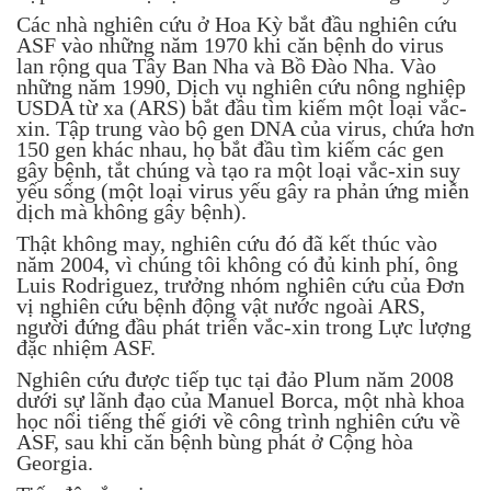
Các nhà nghiên cứu ở Hoa Kỳ bắt đầu nghiên cứu
ASF vào những năm 1970 khi căn bệnh do virus
lan rộng qua Tây Ban Nha và Bồ Đào Nha. Vào
những năm 1990, Dịch vụ nghiên cứu nông nghiệp
USDA từ xa (ARS) bắt đầu tìm kiếm một loại vắc-
xin. Tập trung vào bộ gen DNA của virus, chứa hơn
150 gen khác nhau, họ bắt đầu tìm kiếm các gen
gây bệnh, tắt chúng và tạo ra một loại vắc-xin suy
yếu sống (một loại virus yếu gây ra phản ứng miễn
dịch mà không gây bệnh).
Thật không may, nghiên cứu đó đã kết thúc vào
năm 2004, vì chúng tôi không có đủ kinh phí, ông
Luis Rodriguez, trưởng nhóm nghiên cứu của Đơn
vị nghiên cứu bệnh động vật nước ngoài ARS,
người đứng đầu phát triển vắc-xin trong Lực lượng
đặc nhiệm ASF.
Nghiên cứu được tiếp tục tại đảo Plum năm 2008
dưới sự lãnh đạo của Manuel Borca, một nhà khoa
học nổi tiếng thế giới về công trình nghiên cứu về
ASF, sau khi căn bệnh bùng phát ở Cộng hòa
Georgia.