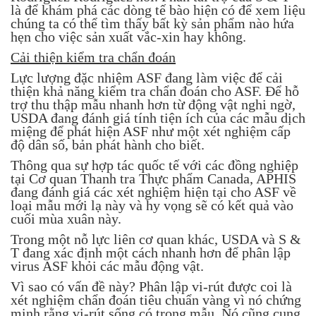
là để khám phá các dòng tế bào hiện có để xem liệu
chúng ta có thể tìm thấy bất kỳ sản phẩm nào hứa
hẹn cho việc sản xuất vắc-xin hay không.
Cải thiện kiểm tra chẩn đoán
Lực lượng đặc nhiệm ASF đang làm việc để cải
thiện khả năng kiểm tra chẩn đoán cho ASF. Để hỗ
trợ thu thập mẫu nhanh hơn từ động vật nghi ngờ,
USDA đang đánh giá tính tiện ích của các mẫu dịch
miệng để phát hiện ASF như một xét nghiệm cấp
độ dân số, bản phát hành cho biết.
Thông qua sự hợp tác quốc tế với các đồng nghiệp
tại Cơ quan Thanh tra Thực phẩm Canada, APHIS
đang đánh giá các xét nghiệm hiện tại cho ASF về
loại mẫu mới lạ này và hy vọng sẽ có kết quả vào
cuối mùa xuân này.
Trong một nỗ lực liên cơ quan khác, USDA và S &
T đang xác định một cách nhanh hơn để phân lập
virus ASF khỏi các mẫu động vật.
Vì sao có vấn đề này? Phân lập vi-rút được coi là
xét nghiệm chẩn đoán tiêu chuẩn vàng vì nó chứng
minh rằng vi-rút sống có trong mẫu. Nó cũng cung