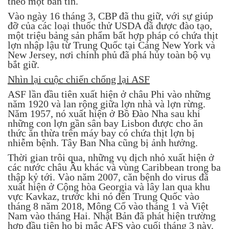
theo một bản tin.
Vào ngày 16 tháng 3, CBP đã thu giữ, với sự giúp
đỡ của các loại thuốc thử USDA đã được đào tạo,
một triệu bảng sản phẩm bất hợp pháp có chứa thịt
lợn nhập lậu từ Trung Quốc tại Cảng New York và
New Jersey, nơi chính phủ đã phá hủy toàn bộ vụ
bắt giữ.
Nhìn lại cuộc chiến chống lại ASF
ASF lần đầu tiên xuất hiện ở châu Phi vào những
năm 1920 và lan rộng giữa lợn nhà và lợn rừng.
Năm 1957, nó xuất hiện ở Bồ Đào Nha sau khi
những con lợn gần sân bay Lisbon được cho ăn
thức ăn thừa trên máy bay có chứa thịt lợn bị
nhiễm bệnh. Tây Ban Nha cũng bị ảnh hưởng.
Thời gian trôi qua, những vụ dịch nhỏ xuất hiện ở
các nước châu Âu khác và vùng Caribbean trong ba
thập kỷ tới. Vào năm 2007, căn bệnh do virus đã
xuất hiện ở Cộng hòa Georgia và lây lan qua khu
vực Kavkaz, trước khi nó đến Trung Quốc vào
tháng 8 năm 2018, Mông Cổ vào tháng 1 và Việt
Nam vào tháng Hai. Nhật Bản đã phát hiện trường
hợp đầu tiên họ bị mắc AFS vào cuối tháng 3 này.