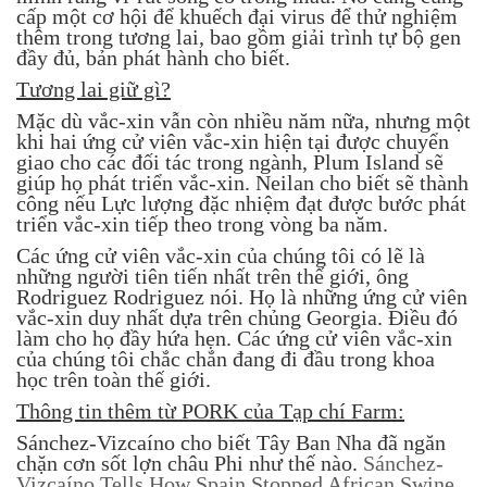
cấp một cơ hội để khuếch đại virus để thử nghiệm
thêm trong tương lai, bao gồm giải trình tự bộ gen
đầy đủ, bản phát hành cho biết.
Tương lai giữ gì?
Mặc dù vắc-xin vẫn còn nhiều năm nữa, nhưng một
khi hai ứng cử viên vắc-xin hiện tại được chuyển
giao cho các đối tác trong ngành, Plum Island sẽ
giúp họ phát triển vắc-xin. Neilan cho biết sẽ thành
công nếu Lực lượng đặc nhiệm đạt được bước phát
triển vắc-xin tiếp theo trong vòng ba năm.
Các ứng cử viên vắc-xin của chúng tôi có lẽ là
những người tiên tiến nhất trên thế giới, ông
Rodriguez Rodriguez nói. Họ là những ứng cử viên
vắc-xin duy nhất dựa trên chủng Georgia. Điều đó
làm cho họ đầy hứa hẹn. Các ứng cử viên vắc-xin
của chúng tôi chắc chắn đang đi đầu trong khoa
học trên toàn thế giới.
Thông tin thêm từ PORK của Tạp chí Farm:
Sánchez-Vizcaíno cho biết Tây Ban Nha đã ngăn
chặn cơn sốt lợn châu Phi như thế nào.
Sánchez-
Vizcaíno Tells How Spain Stopped African Swine