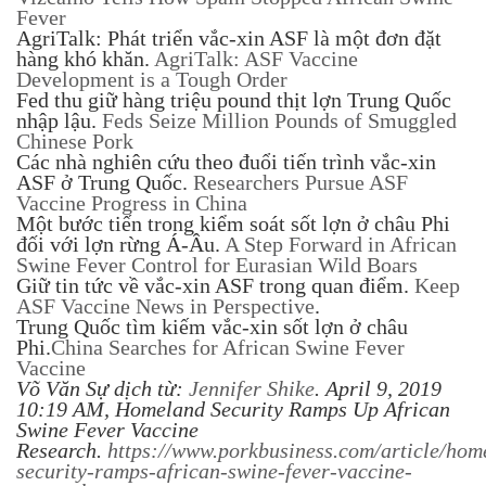
Fever
AgriTalk: Phát triển vắc-xin ASF là một đơn đặt
hàng khó khăn.
AgriTalk: ASF Vaccine
Development is a Tough Order
Fed thu giữ hàng triệu pound thịt lợn Trung Quốc
nhập lậu.
Feds Seize Million Pounds of Smuggled
Chinese Pork
Các nhà nghiên cứu theo đuổi tiến trình vắc-xin
ASF ở Trung Quốc.
Researchers Pursue ASF
Vaccine Progress in China
Một bước tiến trong kiểm soát sốt lợn ở châu Phi
đối với lợn rừng Á-Âu.
A Step Forward in African
Swine Fever Control for Eurasian Wild Boars
Giữ tin tức về vắc-xin ASF trong quan điểm.
Keep
ASF Vaccine News in Perspective
.
Trung Quốc tìm kiếm vắc-xin sốt lợn ở châu
Phi.
China Searches for African Swine Fever
Vaccine
Võ Văn Sự dịch từ:
Jennifer Shike
. April 9, 2019
10:19 AM, Homeland Security Ramps Up African
Swine Fever Vaccine
Research.
https://www.porkbusiness.com/article/hom
security-ramps-african-swine-fever-vaccine-