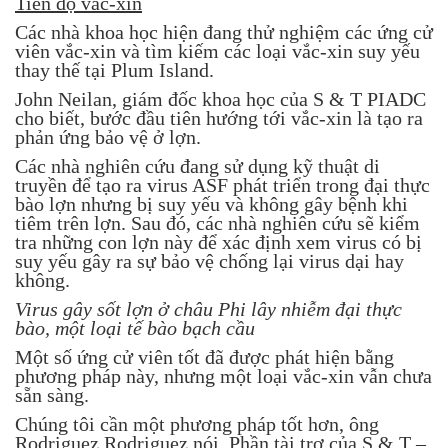
Tiến độ vắc-xin
Các nhà khoa học hiện đang thử nghiệm các ứng cử
viên vắc-xin và tìm kiếm các loại vắc-xin suy yếu
thay thế tại Plum Island.
John Neilan, giám đốc khoa học của S & T PIADC
cho biết, bước đầu tiên hướng tới vắc-xin là tạo ra
phản ứng bảo vệ ở lợn.
Các nhà nghiên cứu đang sử dụng kỹ thuật di
truyền để tạo ra virus ASF phát triển trong đại thực
bào lợn nhưng bị suy yếu và không gây bệnh khi
tiêm trên lợn. Sau đó, các nhà nghiên cứu sẽ kiểm
tra những con lợn này để xác định xem virus có bị
suy yếu gây ra sự bảo vệ chống lại virus dại hay
không.
Virus gây sốt lợn ở châu Phi lây nhiễm đại thực
bào, một loại tế bào bạch cầu
Một số ứng cử viên tốt đã được phát hiện bằng
phương pháp này, nhưng một loại vắc-xin vẫn chưa
sẵn sàng.
Chúng tôi cần một phương pháp tốt hơn, ông
Rodriguez Rodriguez nói. Phần tài trợ của S & T –