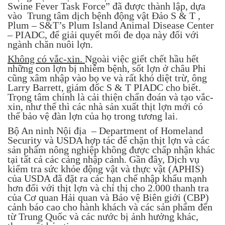
Swine Fever Task Force” đã được thành lập, dựa
vào Trung tâm dịch bệnh động vật Đảo S & T ,
Plum – S&T’s Plum Island Animal Disease Center
– PIADC, để giải quyết mối đe dọa này đối với
ngành chăn nuôi lợn.
Không có vắc-xin.
Ngoài việc giết chết hầu hết
những con lợn bị nhiễm bệnh, sốt lợn ở châu Phi
cũng xâm nhập vào bọ ve và rất khó diệt trừ, ông
Larry Barrett, giám đốc S & T PIADC cho biết.
Trọng tâm chính là cải thiện chẩn đoán và tạo vắc-
xin, như thế thì các nhà sản xuất thịt lợn mới có
thể bảo vệ đàn lợn của họ trong tương lai.
Bộ An ninh Nội địa ­ – Department of Homeland
Security và USDA hợp tác để chặn thịt lợn và các
sản phẩm nông nghiệp không được chấp nhận khác
tại tất cả các cảng nhập cảnh. Gần đây, Dịch vụ
kiểm tra sức khỏe động vật và thực vật (APHIS)
của USDA đã đặt ra các hạn chế nhập khẩu mạnh
hơn đối với thịt lợn và chỉ thị cho 2.000 thanh tra
của Cơ quan Hải quan và Bảo vệ Biên giới (CBP)
cảnh báo cao cho hành khách và các sản phẩm đến
từ Trung Quốc và các nước bị ảnh hưởng khác,