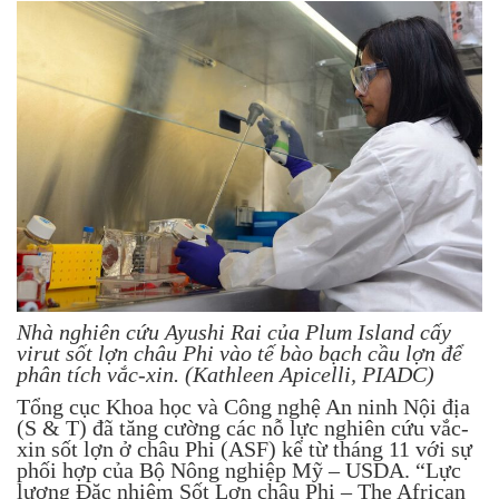
Nhà nghiên cứu Ayushi Rai của Plum Island cấy
virut sốt lợn châu Phi vào tế bào bạch cầu lợn để
phân tích vắc-xin. (Kathleen Apicelli, PIADC)
Tổng cục Khoa học và Công nghệ An ninh Nội địa
(S & T) đã tăng cường các nỗ lực nghiên cứu vắc-
xin sốt lợn ở châu Phi (ASF) kể từ tháng 11 với sự
phối hợp của Bộ Nông nghiệp Mỹ – USDA. “Lực
lượng Đặc nhiệm Sốt Lợn châu Phi – The African