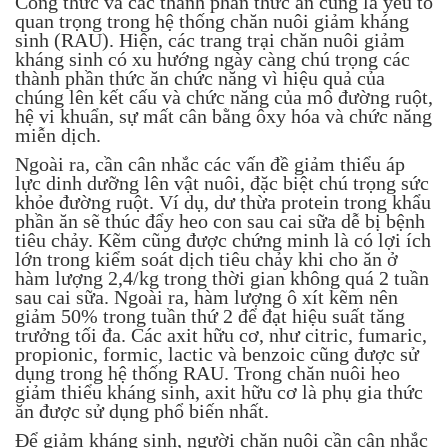
Công thức và các thành phần thức ăn cũng là yếu tố
quan trọng trong hệ thống chăn nuôi giảm kháng
sinh (RAU). Hiện, các trang trại chăn nuôi giảm
kháng sinh có xu hướng ngày càng chú trọng các
thành phần thức ăn chức năng vì hiệu quả của
chúng lên kết cấu và chức năng của mô đường ruột,
hệ vi khuẩn, sự mất cân bằng ôxy hóa và chức năng
miễn dịch.
Ngoài ra, cần cân nhắc các vấn đề giảm thiểu áp
lực dinh dưỡng lên vật nuôi, đặc biệt chú trọng sức
khỏe đường ruột. Ví dụ, dư thừa protein trong khẩu
phần ăn sẽ thúc đẩy heo con sau cai sữa dễ bị bệnh
tiêu chảy. Kẽm cũng được chứng minh là có lợi ích
lớn trong kiểm soát dịch tiêu chảy khi cho ăn ở
hàm lượng 2,4/kg trong thời gian không quá 2 tuần
sau cai sữa. Ngoài ra, hàm lượng ô xít kẽm nên
giảm 50% trong tuần thứ 2 để đạt hiệu suất tăng
trưởng tối đa. Các axit hữu cơ, như citric, fumaric,
propionic, formic, lactic và benzoic cũng được sử
dụng trong hệ thống RAU. Trong chăn nuôi heo
giảm thiểu kháng sinh, axit hữu cơ là phụ gia thức
ăn được sử dụng phổ biến nhất.
Để giảm kháng sinh, người chăn nuôi cần cân nhắc