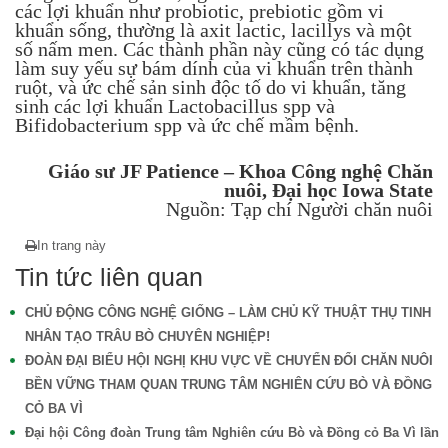
các lợi khuẩn như probiotic, prebiotic gồm vi
khuẩn sống, thường là axit lactic, lacillys và một
số nấm men. Các thành phần này cũng có tác dụng
làm suy yếu sự bám dính của vi khuẩn trên thành
ruột, và ức chế sản sinh độc tố do vi khuẩn, tăng
sinh các lợi khuẩn Lactobacillus spp và
Bifidobacterium spp và ức chế mầm bệnh.
Giáo sư JF Patience – Khoa Công nghệ Chăn
nuôi, Đại học Iowa State
Nguồn: Tạp chí Người chăn nuôi
In trang này
Tin tức liên quan
CHỦ ĐỘNG CÔNG NGHỆ GIỐNG – LÀM CHỦ KỸ THUẬT THỤ TINH
NHÂN TẠO TRÂU BÒ CHUYÊN NGHIỆP!
ĐOÀN ĐẠI BIỂU HỘI NGHỊ KHU VỰC VỀ CHUYỂN ĐỔI CHĂN NUÔI
BỀN VỮNG THAM QUAN TRUNG TÂM NGHIÊN CỨU BÒ VÀ ĐỒNG
CỎ BA VÌ
Đại hội Công đoàn Trung tâm Nghiên cứu Bò và Đồng cỏ Ba Vì lần