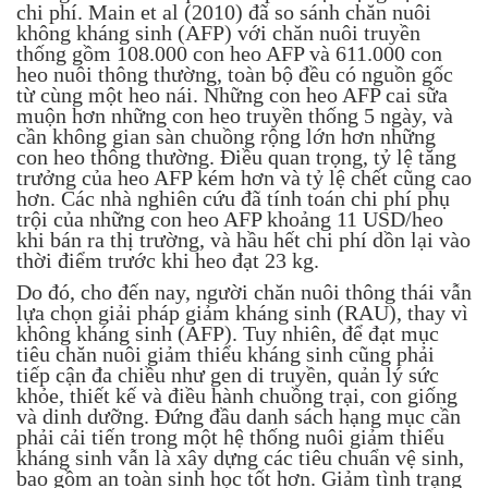
chi phí. Main et al (2010) đã so sánh chăn nuôi
không kháng sinh (AFP) với chăn nuôi truyền
thống gồm 108.000 con heo AFP và 611.000 con
heo nuôi thông thường, toàn bộ đều có nguồn gốc
từ cùng một heo nái. Những con heo AFP cai sữa
muộn hơn những con heo truyền thống 5 ngày, và
cần không gian sàn chuồng rộng lớn hơn những
con heo thông thường. Điều quan trọng, tỷ lệ tăng
trưởng của heo AFP kém hơn và tỷ lệ chết cũng cao
hơn. Các nhà nghiên cứu đã tính toán chi phí phụ
trội của những con heo AFP khoảng 11 USD/heo
khi bán ra thị trường, và hầu hết chi phí dồn lại vào
thời điểm trước khi heo đạt 23 kg.
Do đó, cho đến nay, người chăn nuôi thông thái vẫn
lựa chọn giải pháp giảm kháng sinh (RAU), thay vì
không kháng sinh (AFP). Tuy nhiên, để đạt mục
tiêu chăn nuôi giảm thiểu kháng sinh cũng phải
tiếp cận đa chiều như gen di truyền, quản lý sức
khỏe, thiết kế và điều hành chuồng trại, con giống
và dinh dưỡng. Đứng đầu danh sách hạng mục cần
phải cải tiến trong một hệ thống nuôi giảm thiểu
kháng sinh vẫn là xây dựng các tiêu chuẩn vệ sinh,
bao gồm an toàn sinh học tốt hơn. Giảm tình trạng