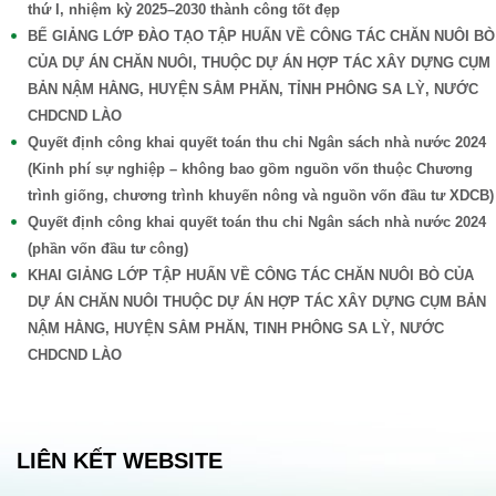
thứ I, nhiệm kỳ 2025–2030 thành công tốt đẹp
BẾ GIẢNG LỚP ĐÀO TẠO TẬP HUẤN VỀ CÔNG TÁC CHĂN NUÔI BÒ
CỦA DỰ ÁN CHĂN NUÔI, THUỘC DỰ ÁN HỢP TÁC XÂY DỰNG CỤM
BẢN NẬM HẰNG, HUYỆN SẲM PHĂN, TỈNH PHÔNG SA LỲ, NƯỚC
CHDCND LÀO
Quyết định công khai quyết toán thu chi Ngân sách nhà nước 2024
(Kinh phí sự nghiệp – không bao gồm nguồn vốn thuộc Chương
trình giống, chương trình khuyến nông và nguồn vốn đầu tư XDCB)
Quyết định công khai quyết toán thu chi Ngân sách nhà nước 2024
(phần vốn đầu tư công)
KHAI GIẢNG LỚP TẬP HUẤN VỀ CÔNG TÁC CHĂN NUÔI BÒ CỦA
DỰ ÁN CHĂN NUÔI THUỘC DỰ ÁN HỢP TÁC XÂY DỰNG CỤM BẢN
NẬM HẰNG, HUYỆN SẲM PHĂN, TINH PHÔNG SA LỲ, NƯỚC
CHDCND LÀO
LIÊN KẾT WEBSITE