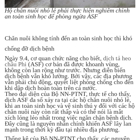
Hộ chăn nuôi nhỏ lẻ phải thực hiện nghiêm chỉnh
an toàn sinh học để phòng ngừa ASF
Chăn nuôi không tính đến an toàn sinh học thì khó
chống đỡ dịch bệnh
Ngày 9.4, cơ quan chức năng cho biết,
dịch tả heo
châu Phi
(ASF) cơ bản đã được khoanh vùng,
không còn lan rộng như trước. Nhưng diễn biến
dịch bệnh vẫn khó lường. Bởi vậy, các địa phương
vẫn phải chủ động, quyết liệt phòng chống cho đến
khi dập dịch hoàn toàn trên cả nước.
Theo đại diện của Bộ NN-PTNT, thực tế cho thấy,
dịch ASF đa số xảy ra tại các hộ chăn nuôi nhỏ lẻ,
khi an toàn sinh học và vệ sinh thú y đối với các hộ
chăn nuôi này còn rất thấp và có thể nói là mắt
xích lỏng lẻo nhất trong việc ngăn chặn bệnh dịch.
Đây cũng là nguyên nhân chính khiến ASF lây lan
mạnh trong thời kỳ đầu tại nhiều địa phương.
Thống kê của Bộ NN-PTNT cho thấy, các nguyên