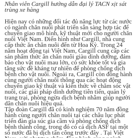
Nhân viên Cargill hướng dẫn đại lý TACN xịt sát
trùng xe hàng
Hiện nay có những đối tác đủ năng lực từ các nước
có ngành chăn nuôi phát triển sẵn sàng hợp tác để
chuyển giao mô hình, kỹ thuật mới cho người chăn
nuôi Việt Nam. Điển hình như Cargill, nhà cung
cấp thức ăn chăn nuôi đến từ Hoa Kỳ. Trong 24
năm hoạt động tại Việt Nam, Cargill cung cấp các
sản phẩm thức ăn chăn nuôi giàu dinh dưỡng, đảm
bảo cho vật nuôi mau lớn, có sức khỏe tốt và gia
tăng sức đề kháng tự nhiên để phòng chống dịch
bệnh cho vật nuôi. Ngoài ra, Cargill còn đồng hành
cùng người chăn nuôi thông qua các hoạt động
chuyển giao kỹ thuật và kiến thức về chăm sóc vật
nuôi, các giải pháp dinh dưỡng tiên tiến, quản lý
trang trại, phòng ngừa dịch bệnh nhằm giúp người
dân chăn nuôi hiệu quả.
Tập đoàn Cargill đã có kinh nghiệm 70 năm đồng
hành cùng người chăn nuôi tại các châu lục phát
triển đàn gia súc gia cầm và phòng chống dịch
bệnh thành công, trong đó có cả dịch ASF tại một
số nước đã bị dịch tấn công trước đây . Tại Việt