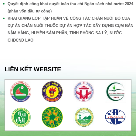
Quyết định công khai quyết toán thu chi Ngân sách nhà nước 2024
(phần vốn đầu tư công)
KHAI GIẢNG LỚP TẬP HUẤN VỀ CÔNG TÁC CHĂN NUÔI BÒ CỦA
DỰ ÁN CHĂN NUÔI THUỘC DỰ ÁN HỢP TÁC XÂY DỰNG CỤM BẢN
NẬM HẰNG, HUYỆN SẲM PHĂN, TINH PHÔNG SA LỲ, NƯỚC
CHDCND LÀO
LIÊN KẾT WEBSITE