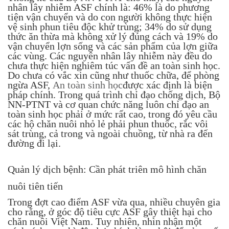
nhân lây nhiễm ASF chính là: 46% là do phương
tiện vận chuyển và do con người không thực hiện
vệ sinh phun tiêu độc khử trùng; 34% do sử dụng
thức ăn thừa mà không xử lý đúng cách và 19% do
vận chuyển lợn sống và các sản phẩm của lợn giữa
các vùng. Các nguyên nhân lây nhiễm này đều do
chưa thực hiện nghiêm túc vấn đề an toàn sinh học.
Do chưa có vắc xin cũng như thuốc chữa, để phòng
ngừa ASF,
An toàn sinh học
được xác định là biện
pháp chính. Trong quá trình chỉ đạo chống dịch, Bộ
NN-PTNT và cơ quan chức năng luôn chỉ đạo an
toàn sinh học phải ở mức rất cao, trong đó yêu cầu
các hộ chăn nuôi nhỏ lẻ phải phun thuốc, rắc vôi
sát trùng, cả trong và ngoài chuồng, từ nhà ra đến
đường đi lại.
Quản lý dịch bệnh: Cần phát triên mô hình chăn
nuôi tiên tiến
Trong đợt cao điểm ASF vừa qua, nhiều chuyên gia
cho rằng, ở góc độ tiêu cực ASF gây thiệt hại cho
chăn nuôi Việt Nam. Tuy nhiên, nhìn nhận một