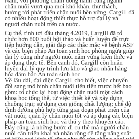
Nam, với phương châm đồng hành cùng ngành
chăn nuôi vượt qua mọi khó khăn, thử thách,
hướng tới phát triển chăn nuôi bền vững, Cargill đã
có nhiều hoạt động thiết thực hỗ trợ đại lý và
người chăn nuôi trên cả nước.
Cụ thể, tính tới đầu tháng 4.2019, Cargill đã tổ
chức hơn 800 buổi hội thảo và huấn luyện để trực
tiếp hướng dẫn, giải đáp các thắc mắc về bệnh ASF
và các biện pháp An toàn sinh học phòng ngừa giúp
đại lý cũng như người nuôi nắm vững kiến thức và
áp dụng thực tế. Bên cạnh đó, Cargill còn huấn
luyện đại lý quy trình lưu kho và giao nhận hàng
hóa đảm bảo An toàn sinh học.
Về lâu dài, đại diện Cargill cho biết, việc chuyển
đổi sang mô hình chăn nuôi tiên tiến trước hết bao
gồm: tổ chức lại hoạt động chăn nuôi một cách
khoa học tổng thể, từ việc thiết kế và xây dựng
chuồng trại; sử dụng con giống chất lượng; chế độ
dinh dưỡng phù hợp từng giai đoạn phát triển của
vật nuôi; quản lý chăn nuôi tốt và áp dụng các biện
pháp an toàn sinh học và thú y theo khuyến cáo.
Đây cũng là những bước đi cụ thể mà người chăn
nuôi cần triển khai và nhân rộng để tăng năng suất