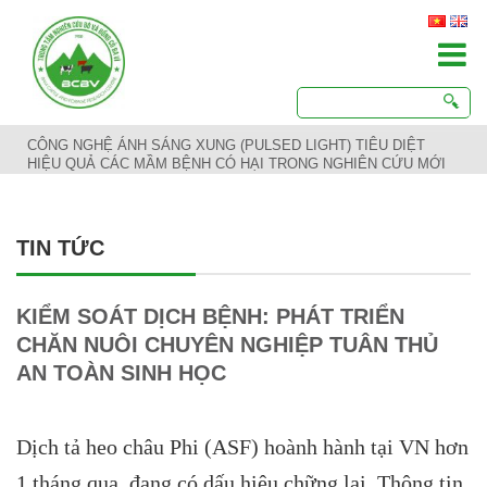
CÔNG NGHỆ ÁNH SÁNG XUNG (PULSED LIGHT) TIÊU DIỆT
HIỆU QUẢ CÁC MẦM BỆNH CÓ HẠI TRONG NGHIÊN CỨU MỚI
TIN TỨC
KIỂM SOÁT DỊCH BỆNH: PHÁT TRIỂN
CHĂN NUÔI CHUYÊN NGHIỆP TUÂN THỦ
AN TOÀN SINH HỌC
Dịch tả heo châu Phi (ASF) hoành hành tại VN hơn
1 tháng qua, đang có dấu hiệu chững lại. Thông tin