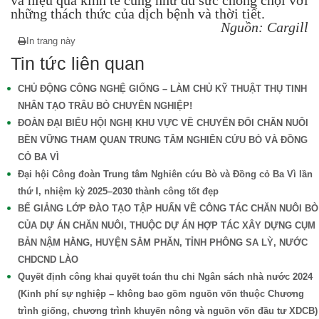
và hiệu quả kinh tế cũng như đủ sức chống chọi với
những thách thức của dịch bệnh và thời tiết.
Nguồn: Cargill
In trang này
Tin tức liên quan
CHỦ ĐỘNG CÔNG NGHỆ GIỐNG – LÀM CHỦ KỸ THUẬT THỤ TINH
NHÂN TẠO TRÂU BÒ CHUYÊN NGHIỆP!
ĐOÀN ĐẠI BIỂU HỘI NGHỊ KHU VỰC VỀ CHUYỂN ĐỔI CHĂN NUÔI
BỀN VỮNG THAM QUAN TRUNG TÂM NGHIÊN CỨU BÒ VÀ ĐỒNG
CỎ BA VÌ
Đại hội Công đoàn Trung tâm Nghiên cứu Bò và Đồng cỏ Ba Vì lần
thứ I, nhiệm kỳ 2025–2030 thành công tốt đẹp
BẾ GIẢNG LỚP ĐÀO TẠO TẬP HUẤN VỀ CÔNG TÁC CHĂN NUÔI BÒ
CỦA DỰ ÁN CHĂN NUÔI, THUỘC DỰ ÁN HỢP TÁC XÂY DỰNG CỤM
BẢN NẬM HẰNG, HUYỆN SẲM PHĂN, TỈNH PHÔNG SA LỲ, NƯỚC
CHDCND LÀO
Quyết định công khai quyết toán thu chi Ngân sách nhà nước 2024
(Kinh phí sự nghiệp – không bao gồm nguồn vốn thuộc Chương
trình giống, chương trình khuyến nông và nguồn vốn đầu tư XDCB)