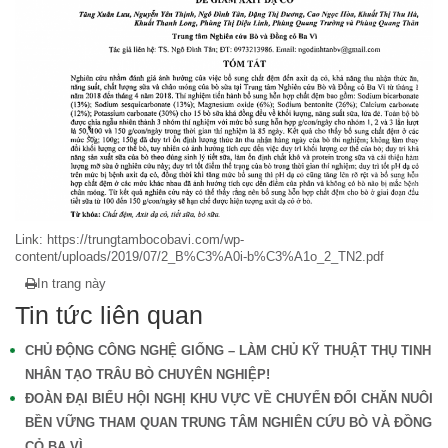
Link: https://trungtambocobavi.com/wp-
content/uploads/2019/07/2_B%C3%A0i-b%C3%A1o_2_TN2.pdf
In trang này
Tin tức liên quan
CHỦ ĐỘNG CÔNG NGHỆ GIỐNG – LÀM CHỦ KỸ THUẬT THỤ TINH
NHÂN TẠO TRÂU BÒ CHUYÊN NGHIỆP!
ĐOÀN ĐẠI BIỂU HỘI NGHỊ KHU VỰC VỀ CHUYỂN ĐỔI CHĂN NUÔI
BỀN VỮNG THAM QUAN TRUNG TÂM NGHIÊN CỨU BÒ VÀ ĐỒNG
CỎ BA VÌ