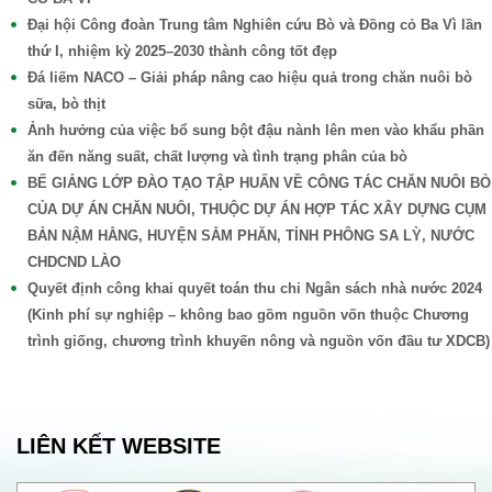
Đại hội Công đoàn Trung tâm Nghiên cứu Bò và Đồng cỏ Ba Vì lần
thứ I, nhiệm kỳ 2025–2030 thành công tốt đẹp
Đá liếm NACO – Giải pháp nâng cao hiệu quả trong chăn nuôi bò
sữa, bò thịt
Ảnh hưởng của việc bổ sung bột đậu nành lên men vào khẩu phần
ăn đến năng suất, chất lượng và tình trạng phân của bò
BẾ GIẢNG LỚP ĐÀO TẠO TẬP HUẤN VỀ CÔNG TÁC CHĂN NUÔI BÒ
CỦA DỰ ÁN CHĂN NUÔI, THUỘC DỰ ÁN HỢP TÁC XÂY DỰNG CỤM
BẢN NẬM HẰNG, HUYỆN SẲM PHĂN, TỈNH PHÔNG SA LỲ, NƯỚC
CHDCND LÀO
Quyết định công khai quyết toán thu chi Ngân sách nhà nước 2024
(Kinh phí sự nghiệp – không bao gồm nguồn vốn thuộc Chương
trình giống, chương trình khuyến nông và nguồn vốn đầu tư XDCB)
LIÊN KẾT WEBSITE