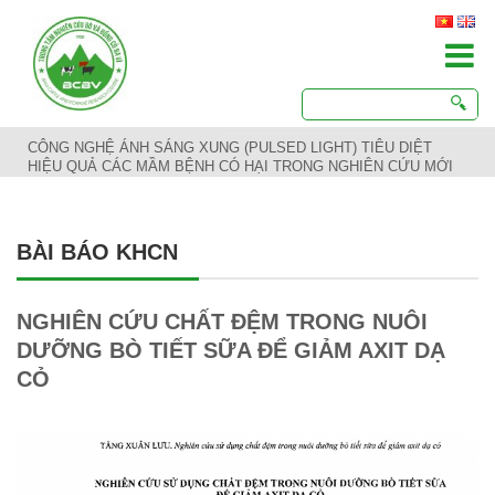
CÔNG NGHỆ ÁNH SÁNG XUNG (PULSED LIGHT) TIÊU DIỆT
HIỆU QUẢ CÁC MẦM BỆNH CÓ HẠI TRONG NGHIÊN CỨU MỚI
BÀI BÁO KHCN
NGHIÊN CỨU CHẤT ĐỆM TRONG NUÔI
DƯỠNG BÒ TIẾT SỮA ĐỂ GIẢM AXIT DẠ
CỎ