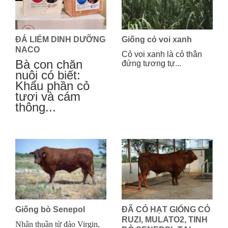
ĐÁ LIẾM DINH DƯỠNG
Giống cỏ voi xanh
NACO
Cỏ voi xanh là cỏ thân
Bà con chăn
đứng tương tự...
nuôi có biết:
Khẩu phần cỏ
tươi và cám
thông...
Giống bò Senepol
ĐÃ CÓ HẠT GIỐNG CỎ
RUZI, MULATO2, TINH
Nhân thuần từ đảo Virgin,