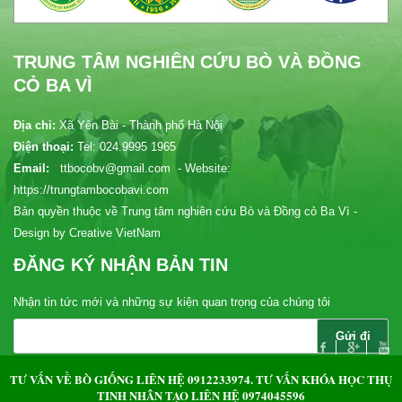
TRUNG TÂM NGHIÊN CỨU BÒ VÀ ĐỒNG
CỎ BA VÌ
Địa chỉ:
Xã Yên Bài - Thành phố Hà Nội
Điện thoại:
Tel: 024.9995 1965
Email:
ttbocobv@gmail.com - Website:
https://trungtambocobavi.com
Bản quyền thuộc về Trung tâm nghiên cứu Bò và Đồng cỏ Ba Vì -
Design by Creative VietNam
ĐĂNG KÝ NHẬN BẢN TIN
Nhận tin tức mới và những sự kiện quan trọng của chúng tôi
Bản đồ chỉ dẫn
TƯ VẤN VỀ BÒ GIỐNG LIÊN HỆ 0912233974. TƯ VẤN KHÓA HỌC THỤ
TINH NHÂN TẠO LIÊN HỆ 0974045596