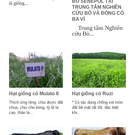
BÒ SENEPOL TẠI
là giống...
TRUNG TÂM NGHIÊN
CỨU BÒ VÀ ĐỒNG CỎ
BA VÌ
Trung tâm Nghiên
cứu Bò...
Hạt giống cỏ Mulato II
Hạt giống cỏ Ruzi
Thích ứng rộng, chịu được đất
* Có tác dụng chống xói mòn
chua, chịu che bóng, tỷ lệ lá
đất bề mặt rất tốt, đặc biệt
cao, thân lá...
khi...