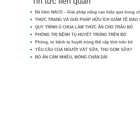
Tin tức liên quan
Đá liếm NACO – Giải pháp nâng cao hiệu quả trong ch
THỰC TRẠNG VÀ GIẢI PHÁP HỮU ÍCH GIẢM TẾ BÀO 
QUY TRÌNH Ủ CHUA LÀM THỨC ĂN CHO TRÂU BÒ
PHÒNG TRỊ BỆNH TỤ HUYẾT TRÙNG TRÊN BÒ
Phòng, trị bệnh tụ huyết trùng thể cấp tính trên bò
YÊU CẦU CỦA NGƯỜI VẮT SỮA, THU GOM SỮA?
BÒ ĂN CÁM NHIỀU, MÓNG CHÂN DÀI