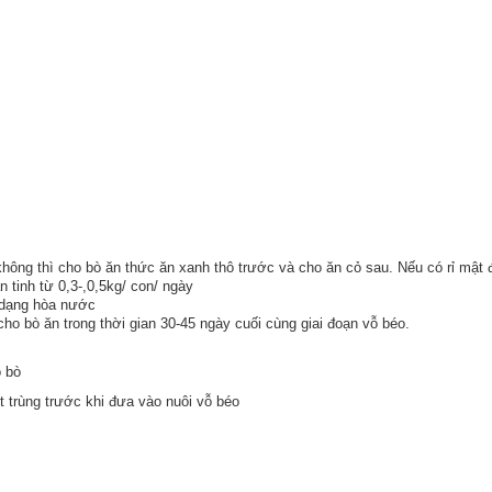
u không thì cho bò ăn thức ăn xanh thô trước và cho ăn cỏ sau. Nếu có rỉ mật
n tinh từ 0,3-,0,5kg/ con/ ngày
ở dạng hòa nước
ho bò ăn trong thời gian 30-45 ngày cuối cùng giai đoạn vỗ béo.
o bò
 trùng trước khi đưa vào nuôi vỗ béo