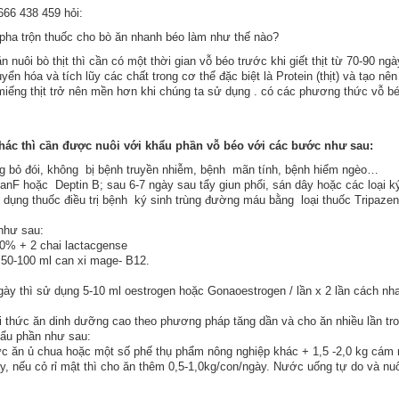
666 438 459 hỏi:
pha trộn thuốc cho bò ăn nhanh béo làm như thế nào?
n nuôi bò thịt thì cần có một thời gian vỗ béo trước khi giết thịt từ 70-90 ngà
n hóa và tích lũy các chất trong cơ thể đặc biệt là Protein (thịt) và tạo nê
iếng thịt trở nên mền hơn khi chúng ta sử dụng . có các phương thức vỗ b
ác thì cần được nuôi với khẩu phần vỗ béo với các bước như sau:
g bỏ đói, không bị bệnh truyền nhiễm, bệnh mãn tính, bệnh hiểm ngèo…
nF hoặc Deptin B; sau 6-7 ngày sau tẩy giun phổi, sán dây hoặc các loại k
ụng thuốc điều trị bệnh ký sinh trùng đường máu bằng loại thuốc Tripaze
như sau:
-20% + 2 chai lactacgense
50-100 ml can xi mage- B12.
ngày thì sử dụng 5-10 ml oestrogen hoặc Gonaoestrogen / lần x 2 lần cách nh
i thức ăn dinh dưỡng cao theo phương pháp tăng dần và cho ăn nhiều lần tr
hẩu phần như sau:
hức ăn ủ chua hoặc một số phế thụ phẩm nông nghiệp khác + 1,5 -2,0 kg cám
, nếu cỏ rỉ mật thì cho ăn thêm 0,5-1,0kg/con/ngày. Nước uống tự do và nuôi