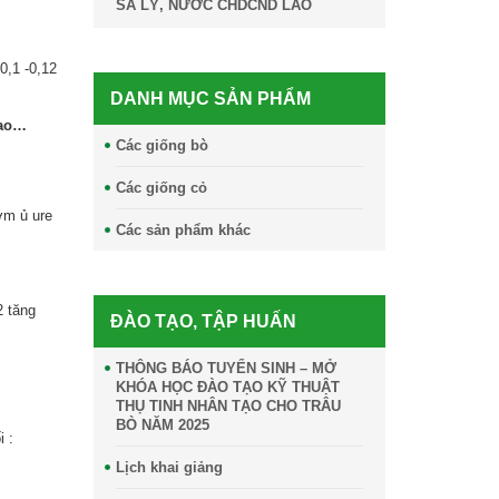
SA LỲ, NƯỚC CHDCND LÀO
0,1 -0,12
DANH MỤC SẢN PHẨM
cao…
Các giống bò
Các giống cỏ
ơm ủ ure
Các sản phẩm khác
2 tăng
ĐÀO TẠO, TẬP HUẤN
THÔNG BÁO TUYỂN SINH – MỞ
KHÓA HỌC ĐÀO TẠO KỸ THUẬT
THỤ TINH NHÂN TẠO CHO TRÂU
BÒ NĂM 2025
 :
Lịch khai giảng