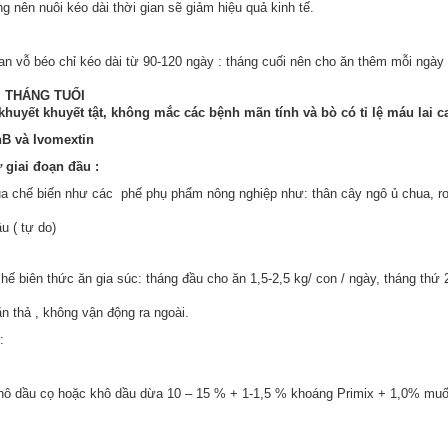
ng nên nuôi kéo dài thời gian sẽ giảm hiệu quả kinh tế.
n vỗ béo chỉ kéo dài từ 90-120 ngày : tháng cuối nên cho ăn thêm mỗi ngày 
8 THÁNG TUỔI
khuyết khuyết tật, không mắc các bệnh mãn tính và bò có tỉ lệ máu lai 
nB và Ivomextin
 giai đoạn đầu :
qua chế biến như các phế phụ phẩm nông nghiệp như: thân cây ngô ủ chua, r
u ( tự do)
 biên thức ăn gia súc: tháng đầu cho ăn 1,5-2,5 kg/ con / ngày, tháng thứ 
ăn thả , không vận động ra ngoài.
:
 dầu cọ hoặc khô dầu dừa 10 – 15 % + 1-1,5 % khoáng Primix + 1,0% muối