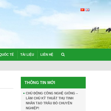
QUỐC TẾ
TÀI LIỆU
LIÊN HỆ
NGHIÊN CỨU C
THÔNG TIN MỚI
CHỦ ĐỘNG CÔNG NGHỆ GIỐNG –
LÀM CHỦ KỸ THUẬT THỤ TINH
NHÂN TẠO TRÂU BÒ CHUYÊN
NGHIỆP!