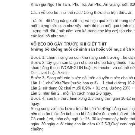
Khán giả Ngô Thị Tâm, Phú Hội, An Phú, An Giang, sđt: 01
Cách vỗ béo bò như thế nào? Công thức pha trộn thức ăn, 
Trả lời: để tăng năng xuất thịt và hiệu quả kinh tế trong chă
một lượng thời gian như vậy mới đủ cho một quá trình chuyể
lượng mỡ dắt ( mỡ nằm xen kẽ trong các lớp cơ) tạo cho m
các loại bò như sau:
VỖ BÉO BÒ GẦY TRƯỚC KHI GIẾT THỊT
Những bò không nuôi để sinh sản hoặc với mục đích kh
Bước 1: chọn những bò còn khả năng sinh trưởng , bò dạn
Bước 2: tẩy giun sán lá gan cho bò cho bò bằng thuốc Toza
khác bằng thuốc IVOMEXTIN hoặc Hamextin và có thể sử d
Dimilavet hoặc Azidin
Bước 3: Song với các bước nói trên chuyền nước cho bò 
Lần 1: 1 chai VitaPlex (nước hoa quả) + 1 chai đường 10
Lần 2: sử dụng 02 chai muối 0,9% + 01 chai đường 20% + 
Lần 3: như lần 2 , mỗi lần cách nhau 2-3 ngày.
Bước 4: sau khi thực hiện xong 2,3 trong thời gian 10-12 
ngày.
Song song với các bước trên thì cần “dưỡng” bằng các loạ
nên cho ăn thức ăn tinh sau khi ăn thức ăn xanh thô với k
Cỏ xanh ( cỏ, thân cây ngô..) : 25 -30 kg/con/ngày hoặc t
ngày. 30 ngày cuối cùng cho ăn cám từ 2,5-3,0kg/ con/ ngày
chuồng