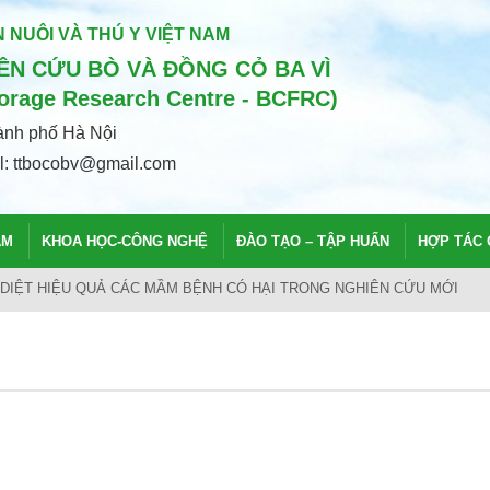
 NUÔI VÀ THÚ Y VIỆT NAM
N CỨU BÒ VÀ ĐỒNG CỎ BA VÌ
Forage Research Centre - BCFRC)
hành phố Hà Nội
il: ttbocobv@gmail.com
ẨM
KHOA HỌC-CÔNG NGHỆ
ĐÀO TẠO – TẬP HUẤN
HỢP TÁC 
 LÀM RA THỨ THỊT BÒ DÁT VÀNG