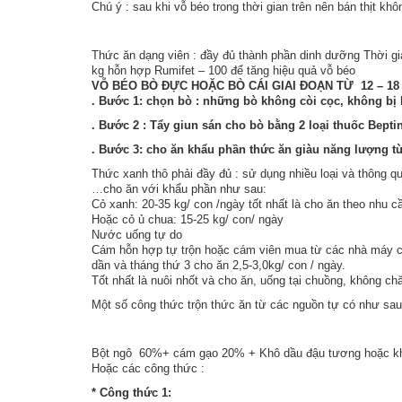
Chú ý : sau khi vỗ béo trong thời gian trên nên bán thịt khô
Thức ăn dạng viên : đầy đủ thành phần dinh dưỡng Thời gia
kg hỗn hợp Rumifet – 100 để tăng hiệu quả vỗ béo
VỖ BÉO BÒ ĐỰC HOẶC BÒ CÁI GIAI ĐOẠN TỪ 12 – 1
. Bước 1: chọn bò : những bò
không còi cọc, không bị 
. Bước 2 : Tẩy giun sán cho bò bằng 2 loại thuốc Bepti
. Bước 3: cho ăn khẩu phần thức ăn giàu năng lượng từ
Thức xanh thô phải đầy đủ : sử dụng nhiều loại và thông 
…cho ăn với khẩu phần như sau:
Cỏ xanh: 20-35 kg/ con /ngày tốt nhất là cho ăn theo nhu cầ
Hoặc cỏ ủ chua: 15-25 kg/ con/ ngày
Nước uống tự do
Cám hỗn hợp tự trộn hoặc cám viên mua từ các nhà máy chế
dần và tháng thứ 3 cho ăn 2,5-3,0kg/ con / ngày.
Tốt nhất là nuôi nhốt và cho ăn, uống tại chuồng, không ch
Một số công thức trộn thức ăn từ các nguồn tự có như sau
Bột ngô 60%+ cám gạo 20% + Khô dầu đậu tương hoặc khô
Hoặc các công thức :
* Công thức 1: