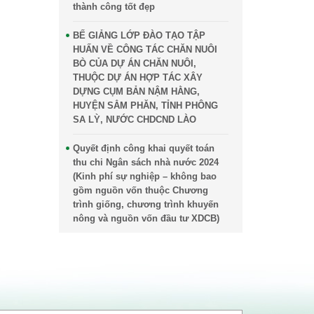
thành công tốt đẹp
BẾ GIẢNG LỚP ĐÀO TẠO TẬP
HUẤN VỀ CÔNG TÁC CHĂN NUÔI
BÒ CỦA DỰ ÁN CHĂN NUÔI,
THUỘC DỰ ÁN HỢP TÁC XÂY
DỰNG CỤM BẢN NẬM HẰNG,
HUYỆN SẲM PHĂN, TỈNH PHÔNG
SA LỲ, NƯỚC CHDCND LÀO
Quyết định công khai quyết toán
thu chi Ngân sách nhà nước 2024
(Kinh phí sự nghiệp – không bao
gồm nguồn vốn thuộc Chương
trình giống, chương trình khuyến
nông và nguồn vốn đầu tư XDCB)