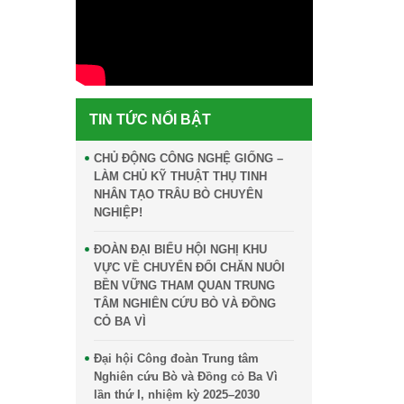
TIN TỨC NỔI BẬT
CHỦ ĐỘNG CÔNG NGHỆ GIỐNG –
LÀM CHỦ KỸ THUẬT THỤ TINH
NHÂN TẠO TRÂU BÒ CHUYÊN
NGHIỆP!
ĐOÀN ĐẠI BIỂU HỘI NGHỊ KHU
VỰC VỀ CHUYỂN ĐỔI CHĂN NUÔI
BỀN VỮNG THAM QUAN TRUNG
TÂM NGHIÊN CỨU BÒ VÀ ĐỒNG
CỎ BA VÌ
Đại hội Công đoàn Trung tâm
Nghiên cứu Bò và Đồng cỏ Ba Vì
lần thứ I, nhiệm kỳ 2025–2030