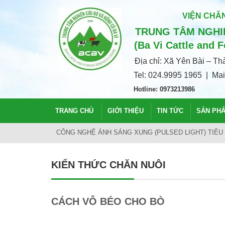
VIỆN CHĂN
TRUNG TÂM NGHIÊ
(Ba Vi Cattle and 
Địa chỉ: Xã Yên Bài – T
Tel: 024.9995 1965 | Ma
Hotline: 0973213986
TRANG CHỦ
GIỚI THIỆU
TIN TỨC
SẢN PH
HÀ NỘI: CHO ĐÀN BÒ WAGYU UỐNG BIA, MASSAGE,
KIẾN THỨC CHĂN NUÔI
CÁCH VỖ BÉO CHO BÒ