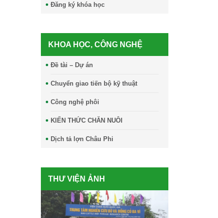
Đăng ký khóa học
KHOA HỌC, CÔNG NGHỆ
Đề tài – Dự án
Chuyển giao tiến bộ kỹ thuật
Công nghệ phôi
KIẾN THỨC CHĂN NUÔI
Dịch tả lợn Châu Phi
THƯ VIỆN ẢNH