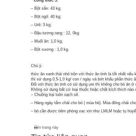
* Công thức 5:
– Bột sắn: 43 kg;
– Bột ngô: 40 kg;
– Urê: 3 kg;
– Đậu tương rang : 12, 0kg
– Muối ăn: 1,0 kg;
– Bột xương : 1,0 kg.
Chú ý:
thức ăn xanh thái nhỏ trộn với thức ăn tinh là tốt nhất nế
thì sử dụng 0,5-1,0 kg/ con / ngày và bớt khẩu phần thức ă
Đối với thức ăn tinh có sử dụng ure thì không cho bò ăn 
Không sử dụng bất cứ loại thuốc hoặc chất kích thích nào c
– Chuồng trại luôn sạch sẽ.
– Hàng ngày tắm chải cho bò ( mùa hè). Mùa đông chải ch
– bò cần được tiêm phòng vac xin như LMLM hoặc tụ huyết
In trang này