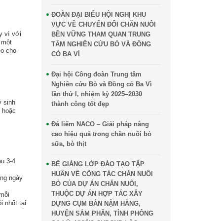
ĐOÀN ĐẠI BIỂU HỘI NGHỊ KHU
VỰC VỀ CHUYỂN ĐỔI CHĂN NUÔI
y vì với
BỀN VỮNG THAM QUAN TRUNG
n một
TÂM NGHIÊN CỨU BÒ VÀ ĐỒNG
éo cho
CỎ BA VÌ
Đại hội Công đoàn Trung tâm
Nghiên cứu Bò và Đồng cỏ Ba Vì
lần thứ I, nhiệm kỳ 2025–2030
ý sinh
thành công tốt đẹp
n hoặc
Đá liếm NACO – Giải pháp nâng
cao hiệu quả trong chăn nuôi bò
sữa, bò thịt
au 3-4
BẾ GIẢNG LỚP ĐÀO TẠO TẬP
HUẤN VỀ CÔNG TÁC CHĂN NUÔI
ong ngày
BÒ CỦA DỰ ÁN CHĂN NUÔI,
THUỘC DỰ ÁN HỢP TÁC XÂY
 mỗi
 nhốt tại
DỰNG CỤM BẢN NẬM HẰNG,
HUYỆN SẲM PHĂN, TỈNH PHÔNG