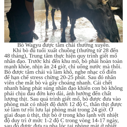
Bò Wagyu được tắm chải thường xuyên.
Khi bò đủ tuổi xuất chuồng (thường từ 28 đến
48 tháng), Trung tâm thực hiện quy trình giết mổ
nhân đạo. Trước khi đến khu mổ, bò phải hoàn toàn
mạnh khỏe, nhịn ăn 24 giờ, chỉ uống nước mà thôi.
Bò được tắm chải và làm khô, nghe nhạc cổ điển
để hạn chế stress chừng 20-25 phút. Sau đó nhân
viên che mắt bò và gây choáng nhanh. Cái chết
nhanh bằng phát súng nhân đạo khiến con bò không
phải chịu đau đớn kéo dài, ảnh hưởng đến chất
lượng thịt. Sau quá trình giết mổ, bò được đưa vào
phòng mát có nhiệt độ dưới 12 độ C, thân thịt được
xẻ làm tư rồi lưu lại phòng mát trong 24 giờ. Ở
giai đoạn ủ thịt, thịt bò ở trong kho lạnh với nhiệt
độ duy trì ở mức 1-2 độ C trong vòng 14-17 ngày,
sau đó được đưa ra pha lóc tại phòng mát ở nhiệt