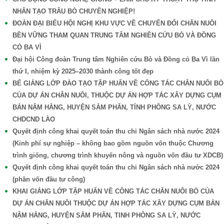
NHÂN TẠO TRÂU BÒ CHUYÊN NGHIỆP!
ĐOÀN ĐẠI BIỂU HỘI NGHỊ KHU VỰC VỀ CHUYỂN ĐỔI CHĂN NUÔI
BỀN VỮNG THAM QUAN TRUNG TÂM NGHIÊN CỨU BÒ VÀ ĐỒNG
CỎ BA VÌ
Đại hội Công đoàn Trung tâm Nghiên cứu Bò và Đồng cỏ Ba Vì lần
thứ I, nhiệm kỳ 2025–2030 thành công tốt đẹp
BẾ GIẢNG LỚP ĐÀO TẠO TẬP HUẤN VỀ CÔNG TÁC CHĂN NUÔI BÒ
CỦA DỰ ÁN CHĂN NUÔI, THUỘC DỰ ÁN HỢP TÁC XÂY DỰNG CỤM
BẢN NẬM HẰNG, HUYỆN SẲM PHĂN, TỈNH PHÔNG SA LỲ, NƯỚC
CHDCND LÀO
Quyết định công khai quyết toán thu chi Ngân sách nhà nước 2024
(Kinh phí sự nghiệp – không bao gồm nguồn vốn thuộc Chương
trình giống, chương trình khuyến nông và nguồn vốn đầu tư XDCB)
Quyết định công khai quyết toán thu chi Ngân sách nhà nước 2024
(phần vốn đầu tư công)
KHAI GIẢNG LỚP TẬP HUẤN VỀ CÔNG TÁC CHĂN NUÔI BÒ CỦA
DỰ ÁN CHĂN NUÔI THUỘC DỰ ÁN HỢP TÁC XÂY DỰNG CỤM BẢN
NẬM HẰNG, HUYỆN SẲM PHĂN, TINH PHÔNG SA LỲ, NƯỚC