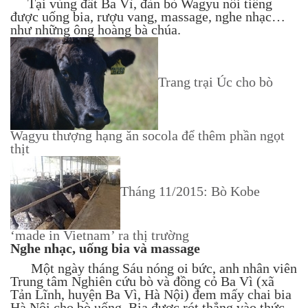
Tại vùng đất Ba Vì, đàn bò Wagyu nổi tiếng
được uống bia, rượu vang, massage, nghe nhạc…
như những ông hoàng bà chúa.
Trang trại Úc cho bò
Wagyu thượng hạng ăn socola để thêm phần ngọt
thịt
Tháng 11/2015: Bò Kobe
‘made in Vietnam’ ra thị trường
Nghe nhạc, uống bia và massage
Một ngày tháng Sáu nóng oi bức, anh nhân viên
Trung tâm Nghiên cứu bò và đồng cỏ Ba Vì (xã
Tản Lĩnh, huyện Ba Vì, Hà Nội) đem mấy chai bia
Hà Nội cho bò uống. Bia được rót thẳng vào thức