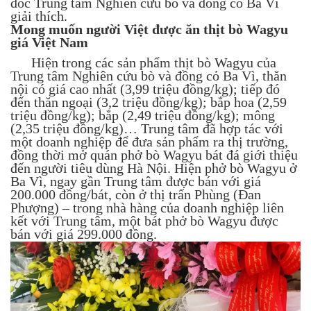
đốc Trung tâm Nghiên cứu bò và đồng cỏ Ba Vì
giải thích.
Mong muốn người Việt được ăn thịt bò Wagyu
giá Việt Nam
Hiện trong các sản phẩm thịt bò Wagyu của
Trung tâm Nghiên cứu bò và đồng cỏ Ba Vì, thăn
nội có giá cao nhất (3,99 triệu đồng/kg); tiếp đó
đến thăn ngoại (3,2 triệu đồng/kg); bắp hoa (2,59
triệu đồng/kg); bắp (2,49 triệu đồng/kg); mông
(2,35 triệu đồng/kg)… Trung tâm đã hợp tác với
một doanh nghiệp để đưa sản phẩm ra thị trường,
đồng thời mở quán phở bò Wagyu bát đá giới thiệu
đến người tiêu dùng Hà Nội. Hiện phở bò Wagyu ở
Ba Vì, ngay gần Trung tâm được bán với giá
200.000 đồng/bát, còn ở thị trấn Phùng (Đan
Phượng) – trong nhà hàng của doanh nghiệp liên
kết với Trung tâm, một bát phở bò Wagyu được
bán với giá 299.000 đồng.