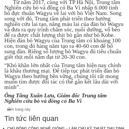
Từ năm 2017, cùng với TP Hà Nội, Trung tâm
Nghiên cứu bò và đồng cỏ Ba Vì nhập 6.000 tinh
bò đực thuần Wagyu về lai với bò Việt Nam. Song
song với đó, Trung tâm phát triển theo hướng
nghiên cứu lai tạo, nâng máu lai của đàn bò Wagyu
và đưa ra quy trình chăm sóc, nuôi dưỡng, vỗ béo
để ra được chất lượng thịt bò gần như bò Kobe.
Hiện đàn bò Wagyu của Trung tâm có khoảng 100
con, trong đó hàng năm tạo ra 40-60 con để bổ
sung đàn. Riêng số lượng bò Wagyu đủ tiêu chuẩn
giết thịt mỗi năm đạt từ 20-30 con.
“Khó khăn lớn nhất của Trung tâm hiện nay chính
là khâu thương mại. Để tiếp tục phát triển đàn bò
Wagyu theo hướng bền vững, chúng tôi rất mong
muốn tìm được đối tác có thể gắn kết lâu dài với
mình”.
Ông Tăng Xuân Lưu, Giám đốc Trung tâm
Nghiên cứu bò và đồng cỏ Ba Vì
In trang này
Tin tức liên quan
CHỦ ĐỘNG CÔNG NGHỆ GIỐNG – LÀM CHỦ KỸ THUẬT THỤ TINH