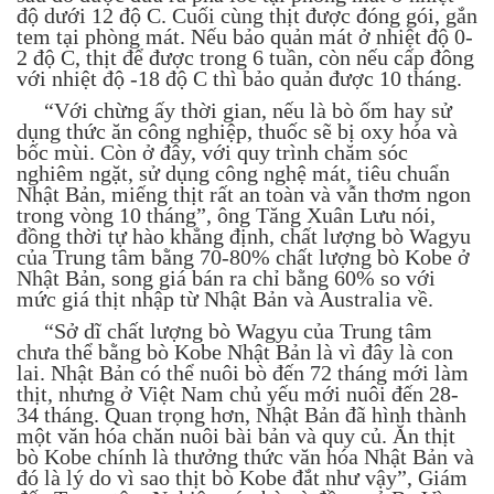
độ dưới 12 độ C. Cuối cùng thịt được đóng gói, gắn
tem tại phòng mát. Nếu bảo quản mát ở nhiệt độ 0-
2 độ C, thịt để được trong 6 tuần, còn nếu cấp đông
với nhiệt độ -18 độ C thì bảo quản được 10 tháng.
“Với chừng ấy thời gian, nếu là bò ốm hay sử
dụng thức ăn công nghiệp, thuốc sẽ bị oxy hóa và
bốc mùi. Còn ở đây, với quy trình chăm sóc
nghiêm ngặt, sử dụng công nghệ mát, tiêu chuẩn
Nhật Bản, miếng thịt rất an toàn và vẫn thơm ngon
trong vòng 10 tháng”, ông Tăng Xuân Lưu nói,
đồng thời tự hào khẳng định, chất lượng bò Wagyu
của Trung tâm bằng 70-80% chất lượng bò Kobe ở
Nhật Bản, song giá bán ra chỉ bằng 60% so với
mức giá thịt nhập từ Nhật Bản và Australia về.
“Sở dĩ chất lượng bò Wagyu của Trung tâm
chưa thể bằng bò Kobe Nhật Bản là vì đây là con
lai. Nhật Bản có thể nuôi bò đến 72 tháng mới làm
thịt, nhưng ở Việt Nam chủ yếu mới nuôi đến 28-
34 tháng. Quan trọng hơn, Nhật Bản đã hình thành
một văn hóa chăn nuôi bài bản và quy củ. Ăn thịt
bò Kobe chính là thưởng thức văn hóa Nhật Bản và
đó là lý do vì sao thịt bò Kobe đắt như vậy”, Giám