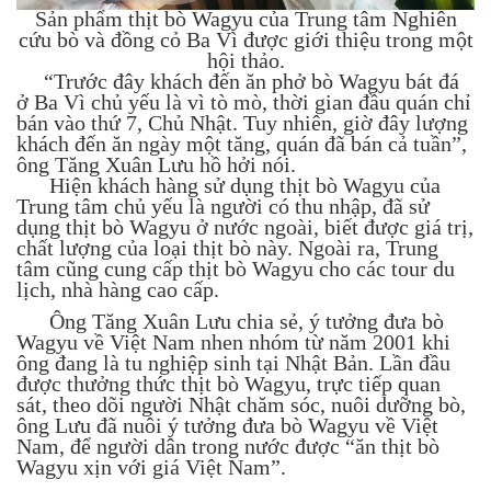
Sản phẩm thịt bò Wagyu của Trung tâm Nghiên
cứu bò và đồng cỏ Ba Vì được giới thiệu trong một
hội thảo.
“Trước đây khách đến ăn phở bò Wagyu bát đá
ở Ba Vì chủ yếu là vì tò mò, thời gian đầu quán chỉ
bán vào thứ 7, Chủ Nhật. Tuy nhiên, giờ đây lượng
khách đến ăn ngày một tăng, quán đã bán cả tuần”,
ông Tăng Xuân Lưu hồ hởi nói.
Hiện khách hàng sử dụng thịt bò Wagyu của
Trung tâm chủ yếu là người có thu nhập, đã sử
dụng thịt bò Wagyu ở nước ngoài, biết được giá trị,
chất lượng của loại thịt bò này. Ngoài ra, Trung
tâm cũng cung cấp thịt bò Wagyu cho các tour du
lịch, nhà hàng cao cấp.
Ông Tăng Xuân Lưu chia sẻ, ý tưởng đưa bò
Wagyu về Việt Nam nhen nhóm từ năm 2001 khi
ông đang là tu nghiệp sinh tại Nhật Bản. Lần đầu
được thưởng thức thịt bò Wagyu, trực tiếp quan
sát, theo dõi người Nhật chăm sóc, nuôi dưỡng bò,
ông Lưu đã nuôi ý tưởng đưa bò Wagyu về Việt
Nam, để người dân trong nước được “ăn thịt bò
Wagyu xịn với giá Việt Nam”.