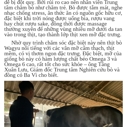
dễ bị đột quỵ. Bởi rủi ro cao nên nhân viên Trung
tâm chăm bò như chăm trẻ. Bò được tắm mát, nghe
nhạc chống stress, ăn thức ăn có nguồn gốc hữu cơ,
đặc biệt khi trời nóng được uống bia, rượu vang
hay chút rượu sake, đồng thời được massage
thường xuyên để những vùng nhiều mỡ dưới da tan
vào trong thịt, tạo thành lớp thịt xen mỡ đặc trưng.
Nhờ quy trình chăm sóc đặc biệt này nên thịt bò
Wagyu nổi tiếng với các vân mỡ cẩm thạch, thịt
mềm, có vị thơm ngon đặc trưng. Đặc biệt, mỡ của
giống bò này có hàm lượng chất béo Omega 3 và
Omega 6 cao, rất tốt cho sức khỏe – ông Tăng
Xuân Lưu, Giám đốc Trung tâm Nghiên cứu bò và
đồng cỏ Ba Vì cho biết.