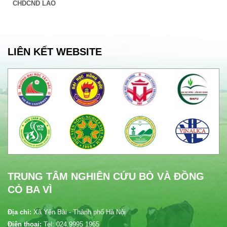
CHDCND LÀO
LIÊN KẾT WEBSITE
TRUNG TÂM NGHIÊN CỨU BÒ VÀ ĐỒNG
CỎ BA VÌ
Địa chỉ:
Xã Yên Bài - Thành phố Hà Nội
Điện thoại:
Tel: 024.9995 1965