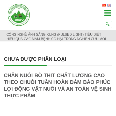
CÔNG NGHỆ ÁNH SÁNG XUNG (PULSED LIGHT) TIÊU DIỆT
HIỆU QUẢ CÁC MẦM BỆNH CÓ HẠI TRONG NGHIÊN CỨU MỚI
CHƯA ĐƯỢC PHÂN LOẠI
CHĂN NUÔI BÒ THỊT CHẤT LƯỢNG CAO
THEO CHUỖI TUẦN HOÀN ĐẢM BẢO PHÚC
LỢI ĐỘNG VẬT NUÔI VÀ AN TOÀN VỆ SINH
THỰC PHẨM