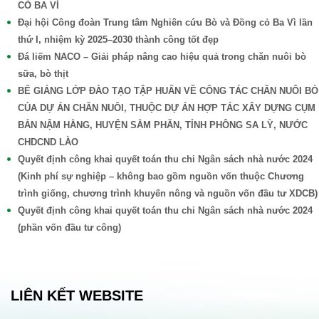
CỎ BA VÌ
Đại hội Công đoàn Trung tâm Nghiên cứu Bò và Đồng cỏ Ba Vì lần
thứ I, nhiệm kỳ 2025–2030 thành công tốt đẹp
Đá liếm NACO – Giải pháp nâng cao hiệu quả trong chăn nuôi bò
sữa, bò thịt
BẾ GIẢNG LỚP ĐÀO TẠO TẬP HUẤN VỀ CÔNG TÁC CHĂN NUÔI BÒ
CỦA DỰ ÁN CHĂN NUÔI, THUỘC DỰ ÁN HỢP TÁC XÂY DỰNG CỤM
BẢN NẬM HẰNG, HUYỆN SẲM PHĂN, TỈNH PHÔNG SA LỲ, NƯỚC
CHDCND LÀO
Quyết định công khai quyết toán thu chi Ngân sách nhà nước 2024
(Kinh phí sự nghiệp – không bao gồm nguồn vốn thuộc Chương
trình giống, chương trình khuyến nông và nguồn vốn đầu tư XDCB)
Quyết định công khai quyết toán thu chi Ngân sách nhà nước 2024
(phần vốn đầu tư công)
LIÊN KẾT WEBSITE