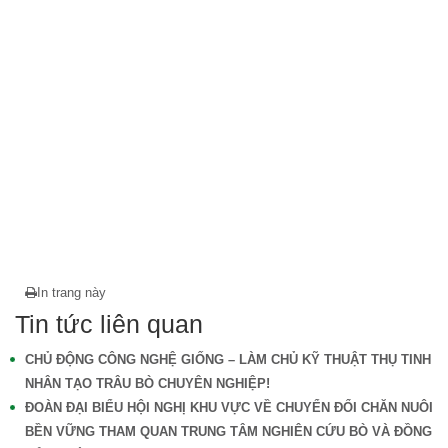
In trang này
Tin tức liên quan
CHỦ ĐỘNG CÔNG NGHỆ GIỐNG – LÀM CHỦ KỸ THUẬT THỤ TINH
NHÂN TẠO TRÂU BÒ CHUYÊN NGHIỆP!
ĐOÀN ĐẠI BIỂU HỘI NGHỊ KHU VỰC VỀ CHUYỂN ĐỔI CHĂN NUÔI
BỀN VỮNG THAM QUAN TRUNG TÂM NGHIÊN CỨU BÒ VÀ ĐỒNG