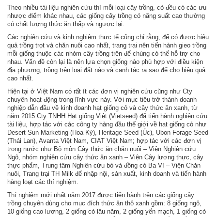
Theo nhiều tài liệu nghiên cứu thì mỗi loại cây trồng, cỏ đều có các ưu
nhược điểm khác nhau, các giống cây trồng có năng suất cao thường
có chất lượng thức ăn thấp và ngược lại.
Các nghiên cứu và kinh nghiệm thực tế cũng chỉ rằng, để có được hiệu
quả trồng trọt và chăn nuôi cao nhất, trang trại nên tiến hành gieo trồng
mỗi giống thuộc các nhóm cây trồng trên để chúng có thể hỗ trợ cho
nhau. Vấn đề còn lại là nên lựa chọn giống nào phù hợp với điều kiện
địa phương, trồng trên loại đất nào và canh tác ra sao để cho hiệu quả
cao nhất.
Hiện tại ở Việt Nam có rất ít các đơn vị nghiên cứu cũng như Cty
chuyên hoạt động trong lĩnh vực này. Với mục tiêu trở thành doanh
nghiệp dẫn đầu về kinh doanh hạt giống cỏ và cây thức ăn xanh, từ
năm 2015 Cty TNHH Hạt giống Việt (Vietseed) đã tiến hành nghiên cứu
tài liệu, hợp tác với các công ty hàng đầu thế giới về hạt giống cỏ như
Desert Sun Marketing (Hoa Kỳ), Heritage Seed (Úc), Ubon Forage Seed
(Thái Lan), Avanta Việt Nam, CIAT Việt Nam; hợp tác với các đơn vị
trong nước như Bộ môn Cây thức ăn chăn nuôi – Viện Nghiên cứu
Ngô, nhóm nghiên cứu cây thức ăn xanh – Viện Cây lương thực, cây
thực phẩm, Trung tâm Nghiên cứu bò và đồng cỏ Ba Vì – Viện Chăn
nuôi, Trang trại TH Milk để nhập nội, sản xuất, kinh doanh và tiến hành
hàng loạt các thí nghiệm.
Thí nghiệm mới nhất năm 2017 được tiến hành trên các giống cây
trồng chuyên dùng cho mục đích thức ăn thô xanh gồm: 8 giống ngô,
10 giống cao lương, 2 giống cỏ lâu năm, 2 giống yến mạch, 1 giống cỏ