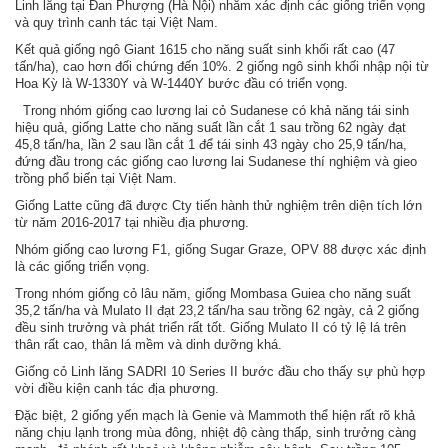
Linh lăng tại Đan Phượng (Hà Nội) nhằm xác định các giống triển vọng
và quy trình canh tác tại Việt Nam.
Kết quả giống ngô Giant 1615 cho năng suất sinh khối rất cao (47
tấn/ha), cao hơn đối chứng đến 10%. 2 giống ngô sinh khối nhập nội từ
Hoa Kỳ là W-1330Y và W-1440Y bước đầu có triển vọng.
Trong nhóm giống cao lương lai cỏ Sudanese có khả năng tái sinh
hiệu quả, giống Latte cho năng suất lần cắt 1 sau trồng 62 ngày đạt
45,8 tấn/ha, lần 2 sau lần cắt 1 để tái sinh 43 ngày cho 25,9 tấn/ha,
đứng đầu trong các giống cao lương lai Sudanese thí nghiệm và gieo
trồng phổ biến tại Việt Nam.
Giống Latte cũng đã được Cty tiến hành thử nghiệm trên diện tích lớn
từ năm 2016-2017 tại nhiều địa phương.
Nhóm giống cao lương F1, giống Sugar Graze, OPV 88 được xác định
là các giống triển vọng.
Trong nhóm giống cỏ lâu năm, giống Mombasa Guiea cho năng suất
35,2 tấn/ha và Mulato II đạt 23,2 tấn/ha sau trồng 62 ngày, cả 2 giống
đều sinh trưởng và phát triển rất tốt. Giống Mulato II có tỷ lệ lá trên
thân rất cao, thân lá mềm và dinh dưỡng khá.
Giống cỏ Linh lăng SADRI 10 Series II bước đầu cho thấy sự phù hợp
vời điều kiện canh tác địa phương.
Đặc biệt, 2 giống yến mạch là Genie và Mammoth thể hiện rất rõ khả
năng chịu lạnh trong mùa đông, nhiệt độ càng thấp, sinh trưởng càng