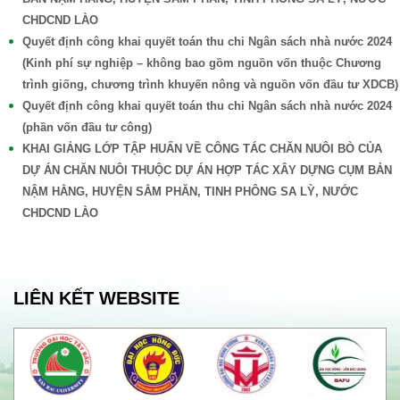
CHDCND LÀO
Quyết định công khai quyết toán thu chi Ngân sách nhà nước 2024
(Kinh phí sự nghiệp – không bao gồm nguồn vốn thuộc Chương
trình giống, chương trình khuyến nông và nguồn vốn đầu tư XDCB)
Quyết định công khai quyết toán thu chi Ngân sách nhà nước 2024
(phần vốn đầu tư công)
KHAI GIẢNG LỚP TẬP HUẤN VỀ CÔNG TÁC CHĂN NUÔI BÒ CỦA
DỰ ÁN CHĂN NUÔI THUỘC DỰ ÁN HỢP TÁC XÂY DỰNG CỤM BẢN
NẬM HẰNG, HUYỆN SẲM PHĂN, TINH PHÔNG SA LỲ, NƯỚC
CHDCND LÀO
LIÊN KẾT WEBSITE