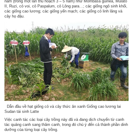
năm (trồng một lần thu hoạch 3 – 5 năm) như Mombasa guinea, Mulato
II, Ruzi, cỏ voi, cỏ Paspalum, cỏ Lông para…; các giống ngô sinh khối,
các giống cao lương; các giống yến mạch; các giống cỏ linh lăng và
cây họ đậu.
Dẫn đầu về hạt giống cỏ và cây thức ăn xanh Giống cao lương lai
Sudan tái sinh Latte
Việc canh tác các loại cây trồng này đã và đang dịch chuyển từ canh
tác quảng canh sang thâm canh, trong đó chú ý đến cả thành phần dinh
dưỡng của từng loại cây trồng.