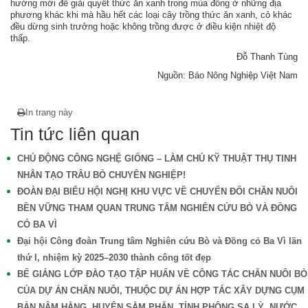
hướng mới để giải quyết thức ăn xanh trong mùa đông ở những địa
phương khác khi mà hầu hết các loại cây trồng thức ăn xanh, cỏ khác
đều dừng sinh trưởng hoặc không trồng được ở điều kiện nhiệt độ
thấp.
Đỗ Thanh Tùng
Nguồn: Báo Nông Nghiệp Việt Nam
In trang này
Tin tức liên quan
CHỦ ĐỘNG CÔNG NGHỆ GIỐNG – LÀM CHỦ KỸ THUẬT THỤ TINH
NHÂN TẠO TRÂU BÒ CHUYÊN NGHIỆP!
ĐOÀN ĐẠI BIỂU HỘI NGHỊ KHU VỰC VỀ CHUYỂN ĐỔI CHĂN NUÔI
BỀN VỮNG THAM QUAN TRUNG TÂM NGHIÊN CỨU BÒ VÀ ĐỒNG
CỎ BA VÌ
Đại hội Công đoàn Trung tâm Nghiên cứu Bò và Đồng cỏ Ba Vì lần
thứ I, nhiệm kỳ 2025–2030 thành công tốt đẹp
BẾ GIẢNG LỚP ĐÀO TẠO TẬP HUẤN VỀ CÔNG TÁC CHĂN NUÔI BÒ
CỦA DỰ ÁN CHĂN NUÔI, THUỘC DỰ ÁN HỢP TÁC XÂY DỰNG CỤM
BẢN NẬM HẰNG, HUYỆN SẲM PHĂN, TỈNH PHÔNG SA LỲ, NƯỚC