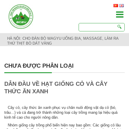
HÀ NỘI: CHO ĐÀN BÒ WAGYU UỐNG BIA, MASSAGE, LÀM RA
THỨ THỊT BÒ DÁT VÀNG
CHƯA ĐƯỢC PHÂN LOẠI
DẪN ĐẦU VỀ HẠT GIỐNG CỎ VÀ CÂY
THỨC ĂN XANH
Cây cỏ, cây thức ăn xanh phục vụ chăn nuôi động vật dạ cỏ (bò,
trâu…) và cá đang trở thành những loại cây trồng mang lại hiệu quả
kinh tế cao cho người nông dân.
Nhóm giống cây trồng phổ biến hiện nay bao gồm: Các giống cỏ lâu