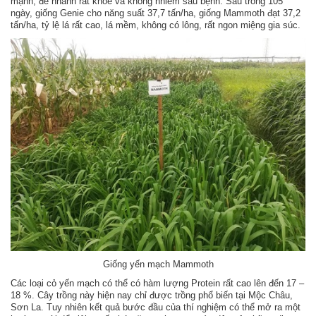
mạnh, đẻ nhánh rất khoẻ và không nhiễm sâu bệnh. Sau trồng 105
ngày, giống Genie cho năng suất 37,7 tấn/ha, giống Mammoth đạt 37,2
tấn/ha, tỷ lệ lá rất cao, lá mềm, không có lông, rất ngon miệng gia súc.
Giống yến mạch Mammoth
Các loại cỏ yến mạch có thể có hàm lượng Protein rất cao lên đến 17 –
18 %. Cây trồng này hiện nay chỉ được trồng phổ biến tại Mộc Châu,
Sơn La. Tuy nhiên kết quả bước đầu của thí nghiệm có thể mở ra một