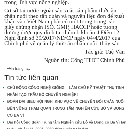
trong lĩnh vực nông nghiệp.
Cơ sở tại nước ngoài sản xuất sản phẩm thức ăn
chăn nuôi theo tập quán và nguyên liệu đơn để xuất
khẩu vào Việt Nam phải có một trong trong các
giấy chứng nhận ISO, GMP, HACCP hoặc tương
đương được quy định tại điểm b khoản 4 Điều 12
Nghị định số 39/2017/NĐ/CP ngày 04/4/2017 của
Chính phủ về quản lý thức ăn chăn nuôi, thủy sản.
Tác giả: Tuệ Văn
Nguồn tin: Cổng TTĐT Chính Phủ
In trang này
Tin tức liên quan
CHỦ ĐỘNG CÔNG NGHỆ GIỐNG – LÀM CHỦ KỸ THUẬT THỤ TINH
NHÂN TẠO TRÂU BÒ CHUYÊN NGHIỆP!
ĐOÀN ĐẠI BIỂU HỘI NGHỊ KHU VỰC VỀ CHUYỂN ĐỔI CHĂN NUÔI
BỀN VỮNG THAM QUAN TRUNG TÂM NGHIÊN CỨU BÒ VÀ ĐỒNG
CỎ BA VÌ
Đại hội Công đoàn Trung tâm Nghiên cứu Bò và Đồng cỏ Ba Vì lần