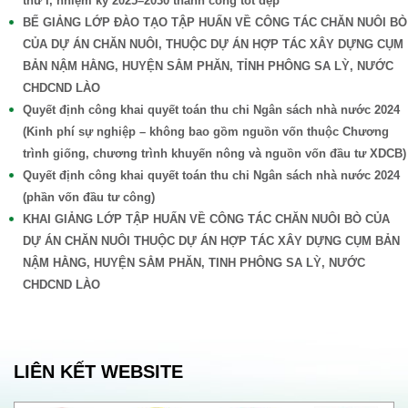
thứ I, nhiệm kỳ 2025–2030 thành công tốt đẹp
BẾ GIẢNG LỚP ĐÀO TẠO TẬP HUẤN VỀ CÔNG TÁC CHĂN NUÔI BÒ
CỦA DỰ ÁN CHĂN NUÔI, THUỘC DỰ ÁN HỢP TÁC XÂY DỰNG CỤM
BẢN NẬM HẰNG, HUYỆN SẲM PHĂN, TỈNH PHÔNG SA LỲ, NƯỚC
CHDCND LÀO
Quyết định công khai quyết toán thu chi Ngân sách nhà nước 2024
(Kinh phí sự nghiệp – không bao gồm nguồn vốn thuộc Chương
trình giống, chương trình khuyến nông và nguồn vốn đầu tư XDCB)
Quyết định công khai quyết toán thu chi Ngân sách nhà nước 2024
(phần vốn đầu tư công)
KHAI GIẢNG LỚP TẬP HUẤN VỀ CÔNG TÁC CHĂN NUÔI BÒ CỦA
DỰ ÁN CHĂN NUÔI THUỘC DỰ ÁN HỢP TÁC XÂY DỰNG CỤM BẢN
NẬM HẰNG, HUYỆN SẲM PHĂN, TINH PHÔNG SA LỲ, NƯỚC
CHDCND LÀO
LIÊN KẾT WEBSITE