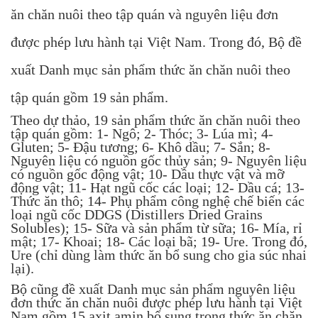
ăn chăn nuôi theo tập quán và nguyên liệu đơn
được phép lưu hành tại Việt Nam. Trong đó, Bộ đề
xuất Danh mục sản phẩm thức ăn chăn nuôi theo
tập quán gồm 19 sản phẩm.
Theo dự thảo, 19 sản phẩm thức ăn chăn nuôi theo
tập quán gồm: 1- Ngô; 2- Thóc; 3- Lúa mì; 4-
Gluten; 5- Đậu tương; 6- Khô dầu; 7- Sắn; 8-
Nguyên liệu có nguồn gốc thủy sản; 9- Nguyên liệu
có nguồn gốc động vật; 10- Dầu thực vật và mỡ
động vật; 11- Hạt ngũ cốc các loại; 12- Dầu cá; 13-
Thức ăn thô; 14- Phụ phẩm công nghệ chế biến các
loại ngũ cốc DDGS (Distillers Dried Grains
Solubles); 15- Sữa và sản phẩm từ sữa; 16- Mía, rỉ
mật; 17- Khoai; 18- Các loại bã; 19- Ure. Trong đó,
Ure (chỉ dùng làm thức ăn bổ sung cho gia súc nhai
lại).
Bộ cũng đề xuất Danh mục sản phẩm nguyên liệu
đơn thức ăn chăn nuôi được phép lưu hành tại Việt
Nam gồm 15 axit amin bổ sung trong thức ăn chăn