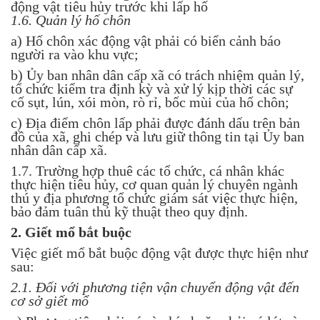
động vật tiêu hủy trước khi lấp hố
1.6. Quản lý hố chôn
a) Hố chôn xác động vật phải có biển cảnh báo
người ra vào khu vực;
b) Ủy ban nhân dân cấp xã có trách nhiệm quản lý,
tổ chức kiểm tra định kỳ và xử lý kịp thời các sự
cố sụt, lún, xói mòn, rò rỉ, bốc mùi của hố chôn;
c) Địa điểm chôn lấp phải được đánh dấu trên bản
đồ của xã, ghi chép và lưu giữ thông tin tại Ủy ban
nhân dân cấp xã.
1.7. Trường hợp thuê các tổ chức, cá nhân khác
thực hiện tiêu hủy, cơ quan quản lý chuyên ngành
thú y địa phương tổ chức giám sát việc thực hiện,
bảo đảm tuân thủ kỹ thuật theo quy định.
2. Giết mổ bắt buộc
Việc giết mổ bắt buộc động vật được thực hiện như
sau:
2.1. Đối với phương tiện vận chuyển động vật đến
cơ sở giết mổ