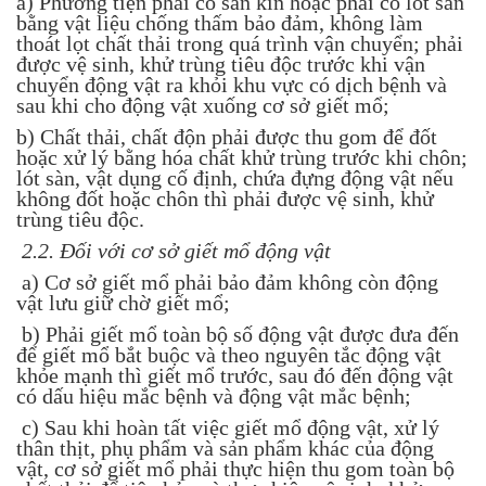
a) Phương tiện phải có sàn kín hoặc phải có lót sàn
bằng vật liệu chống thấm bảo đảm, không làm
thoát lọt chất thải trong quá trình vận chuyển; phải
được vệ sinh, khử trùng tiêu độc trước khi vận
chuyển động vật ra khỏi khu vực có dịch bệnh và
sau khi cho động vật xuống cơ sở giết mổ;
b) Chất thải, chất độn phải được thu gom để đốt
hoặc xử lý bằng hóa chất khử trùng trước khi chôn;
lót sàn, vật dụng cố định, chứa đựng động vật nếu
không đốt hoặc chôn thì phải được vệ sinh, khử
trùng tiêu độc.
2.2. Đối với cơ sở giết mổ động vật
a) Cơ sở giết mổ phải bảo đảm không còn động
vật lưu giữ chờ giết mổ;
b) Phải giết mổ toàn bộ số động vật được đưa đến
để giết mổ bắt buộc và theo nguyên tắc động vật
khỏe mạnh thì giết mổ trước, sau đó đến động vật
có dấu hiệu mắc bệnh và động vật mắc bệnh;
c) Sau khi hoàn tất việc giết mổ động vật, xử lý
thân thịt, phụ phẩm và sản phẩm khác của động
vật, cơ sở giết mổ phải thực hiện thu gom toàn bộ