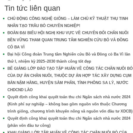
Tin tức liên quan
CHỦ ĐỘNG CÔNG NGHỆ GIỐNG – LÀM CHỦ KỸ THUẬT THỤ TINH
NHÂN TẠO TRÂU BÒ CHUYÊN NGHIỆP!
ĐOÀN ĐẠI BIỂU HỘI NGHỊ KHU VỰC VỀ CHUYỂN ĐỔI CHĂN NUÔI
BỀN VỮNG THAM QUAN TRUNG TÂM NGHIÊN CỨU BÒ VÀ ĐỒNG
CỎ BA VÌ
Đại hội Công đoàn Trung tâm Nghiên cứu Bò và Đồng cỏ Ba Vì lần
thứ I, nhiệm kỳ 2025–2030 thành công tốt đẹp
BẾ GIẢNG LỚP ĐÀO TẠO TẬP HUẤN VỀ CÔNG TÁC CHĂN NUÔI BÒ
CỦA DỰ ÁN CHĂN NUÔI, THUỘC DỰ ÁN HỢP TÁC XÂY DỰNG CỤM
BẢN NẬM HẰNG, HUYỆN SẲM PHĂN, TỈNH PHÔNG SA LỲ, NƯỚC
CHDCND LÀO
Quyết định công khai quyết toán thu chi Ngân sách nhà nước 2024
(Kinh phí sự nghiệp – không bao gồm nguồn vốn thuộc Chương
trình giống, chương trình khuyến nông và nguồn vốn đầu tư XDCB)
Quyết định công khai quyết toán thu chi Ngân sách nhà nước 2024
(phần vốn đầu tư công)
KHAI GIẢNG LỚP TẬP HUẤN VỀ CÔNG TÁC CHĂN NUÔI BÒ CỦA