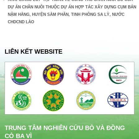
DỰ ÁN CHĂN NUÔI THUỘC DỰ ÁN HỢP TÁC XÂY DỰNG CỤM BẢN
NẬM HẰNG, HUYỆN SẲM PHĂN, TINH PHÔNG SA LỲ, NƯỚC
CHDCND LÀO
LIÊN KẾT WEBSITE
TRUNG TÂM NGHIÊN CỨU BÒ VÀ ĐỒNG
CỎ BA VÌ