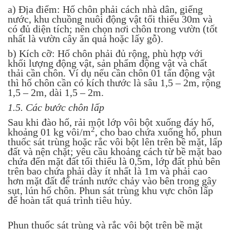
a) Địa điểm: Hố chôn phải cách nhà dân, giếng
nước, khu chuồng nuôi động vật tối thiểu 30m và
có đủ diện tích; nên chọn nơi chôn trong vườn (tốt
nhất là vườn cây ăn quả hoặc lấy gỗ).
b) Kích cỡ: Hố chôn phải đủ rộng, phù hợp với
khối lượng động vật, sản phẩm động vật và chất
thải cần chôn. Ví dụ nếu cần chôn 01 tấn động vật
thì hố chôn cần có kích thước là sâu 1,5 – 2m, rộng
1,5 – 2m, dài 1,5 – 2m.
1.5. Các bước chôn lấp
Sau khi đào hố, rải một lớp vôi bột xuống đáy hố,
2
khoảng 01 kg vôi/m
, cho bao chứa xuống hố, phun
thuốc sát trùng hoặc rắc vôi bột lên trên bề mặt, lấp
đất và nện chặt; yêu cầu khoảng cách từ bề mặt bao
chứa đến mặt đất tối thiểu là 0,5m, lớp đất phủ bên
trên bao chứa phải dày ít nhất là 1m và phải cao
hơn mặt đất để tránh nước chảy vào bên trong gây
sụt, lún hố chôn. Phun sát trùng khu vực chôn lấp
để hoàn tất quá trình tiêu hủy.
Phun thuốc sát trùng và rắc vôi bột trên bề mặt