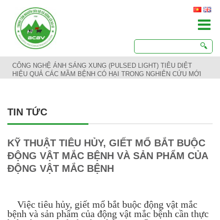
CÔNG NGHỆ ÁNH SÁNG XUNG (PULSED LIGHT) TIÊU DIỆT
HIỆU QUẢ CÁC MẦM BỆNH CÓ HẠI TRONG NGHIÊN CỨU MỚI
TIN TỨC
KỸ THUẬT TIÊU HỦY, GIẾT MỔ BẮT BUỘC
ĐỘNG VẬT MẮC BỆNH VÀ SẢN PHẨM CỦA
ĐỘNG VẬT MẮC BỆNH
Việc tiêu hủy, giết mổ bắt buộc động vật mắc
bệnh và sản phẩm của động vật mắc bệnh cần thực