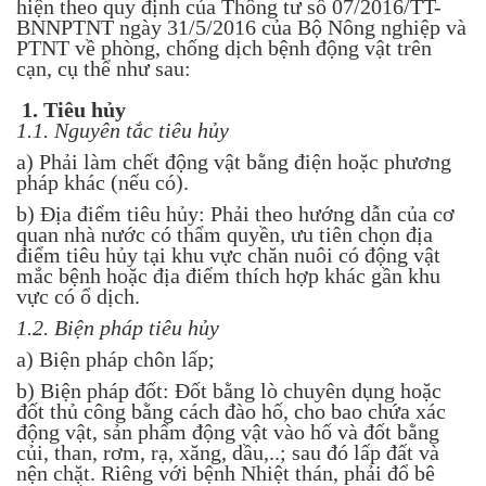
hiện theo quy định của Thông tư số 07/2016/TT-
BNNPTNT ngày 31/5/2016 của Bộ Nông nghiệp và
PTNT về phòng, chống dịch bệnh động vật trên
cạn, cụ thể như sau:
1. Tiêu hủy
1.1. Nguyên tắc tiêu hủy
a) Phải làm chết động vật bằng điện hoặc phương
pháp khác (nếu có).
b) Địa điểm tiêu hủy: Phải theo hướng dẫn của cơ
quan nhà nước có thẩm quyền, ưu tiên chọn địa
điểm tiêu hủy tại khu vực chăn nuôi có động vật
mắc bệnh hoặc địa điểm thích hợp khác gần khu
vực có ổ dịch.
1.2. Biện pháp tiêu hủy
a) Biện pháp chôn lấp;
b) Biện pháp đốt: Đốt bằng lò chuyên dụng hoặc
đốt thủ công bằng cách đào hố, cho bao chứa xác
động vật, sản phẩm động vật vào hố và đốt bằng
củi, than, rơm, rạ, xăng, dầu,..; sau đó lấp đất và
nện chặt. Riêng với bệnh Nhiệt thán, phải đổ bê