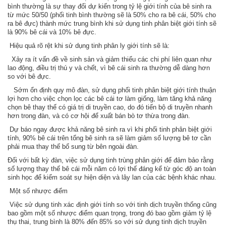
bình thường là sự thay đổi dự kiến ​​trong tỷ lệ giới tính của bê sinh ra
từ mức 50/50 (phối tinh bình thường sẽ là 50% cho ra bê cái, 50% cho
ra bê đực) thành mức trung bình khi sử dụng tinh phân biệt giới tính sẽ
là 90% bê cái và 10% bê đực.
Hiệu quả rõ rệt khi sử dụng tinh phân ly giới tính sẽ là:
Xảy ra ít vấn đề về sinh sản và giảm thiểu các chi phí liên quan như
lao động, điều trị thú y và chết, vì bê cái sinh ra thường dễ dàng hơn
so với bê đực.
Sớm ổn định quy mô đàn, sử dụng phối tinh phân biệt giới tính thuận
lợi hơn cho việc chọn lọc các bê cái tơ làm giống, làm tăng khả năng
chọn bê thay thế có giá trị di truyền cao, do đó tiến bộ di truyền nhanh
hơn trong đàn, và có cơ hội để xuất bán bò tơ thừa trong đàn.
Dự báo ngay được khả năng bê sinh ra vì khi phối tinh phân biệt giới
tính, 90% bê cái trên tổng bê sinh ra sẽ làm giảm số lượng bê tơ cần
phải mua thay thế bổ sung từ bên ngoài đàn.
Đối với bất kỳ đàn, việc sử dụng tinh trùng phân giới để đảm bảo rằng
số lượng thay thế bê cái mỗi năm có lợi thế đáng kể từ góc độ an toàn
sinh học để kiểm soát sự hiện diện và lây lan của các bệnh khác nhau.
Một số nhược điểm
Việc sử dụng tinh xác định giới tính so với tinh dịch truyền thống cũng
bao gồm một số nhược điểm quan trọng, trong đó bao gồm giảm tỷ lệ
thụ thai, trung bình là 80% đến 85% so với sử dụng tinh dịch truyền