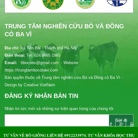
TRUNG TÂM NGHIÊN CỨU BÒ VÀ ĐỒNG
CỎ BA VÌ
Địa chỉ:
Xã Yên Bài - Thành phố Hà Nội
Điện thoại:
Tel: 024.9995 1965
Email:
ttbocobv@gmail.com - Website:
https://trungtambocobavi.com
Bản quyền thuộc về Trung tâm nghiên cứu Bò và Đồng cỏ Ba Vì -
Design by Creative VietNam
ĐĂNG KÝ NHẬN BẢN TIN
Nhận tin tức mới và những sự kiện quan trọng của chúng tôi
Bản đồ chỉ dẫn
TƯ VẤN VỀ BÒ GIỐNG LIÊN HỆ 0912233974. TƯ VẤN KHÓA HỌC THỤ