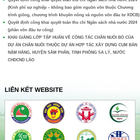
(Kinh phí sự nghiệp – không bao gồm nguồn vốn thuộc Chương
trình giống, chương trình khuyến nông và nguồn vốn đầu tư XDCB)
Quyết định công khai quyết toán thu chi Ngân sách nhà nước 2024
(phần vốn đầu tư công)
KHAI GIẢNG LỚP TẬP HUẤN VỀ CÔNG TÁC CHĂN NUÔI BÒ CỦA
DỰ ÁN CHĂN NUÔI THUỘC DỰ ÁN HỢP TÁC XÂY DỰNG CỤM BẢN
NẬM HẰNG, HUYỆN SẲM PHĂN, TINH PHÔNG SA LỲ, NƯỚC
CHDCND LÀO
LIÊN KẾT WEBSITE