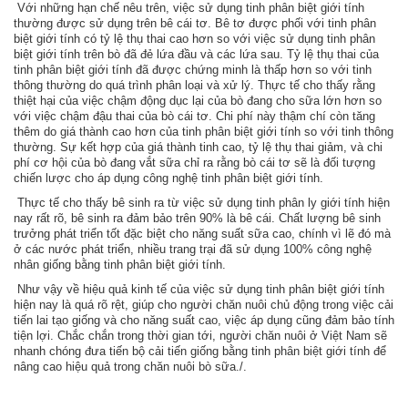
Với những hạn chế nêu trên, việc sử dụng tinh phân biệt giới tính
thường được sử dụng trên bê cái tơ. Bê tơ được phối với tinh phân
biệt giới tính có tỷ lệ thụ thai cao hơn so với việc sử dụng tinh phân
biệt giới tính trên bò đã đẻ lứa đầu và các lứa sau. Tỷ lệ thụ thai của
tinh phân biệt giới tính đã được chứng minh là thấp hơn so với tinh
thông thường do quá trình phân loại và xử lý. Thực tế cho thấy rằng
thiệt hại của việc chậm động dục lại của bò đang cho sữa lớn hơn so
với việc chậm đậu thai của bò cái tơ. Chi phí này thậm chí còn tăng
thêm do giá thành cao hơn của tinh phân biệt giới tính so với tinh thông
thường. Sự kết hợp của giá thành tinh cao, tỷ lệ thụ thai giảm, và chi
phí cơ hội của bò đang vắt sữa chỉ ra rằng bò cái tơ sẽ là đối tượng
chiến lược cho áp dụng công nghệ tinh phân biệt giới tính.
Thực tế cho thấy bê sinh ra từ việc sử dụng tinh phân ly giới tính hiện
nay rất rõ, bê sinh ra đảm bảo trên 90% là bê cái. Chất lượng bê sinh
trưởng phát triển tốt đặc biệt cho năng suất sữa cao, chính vì lẽ đó mà
ở các nước phát triển, nhiều trang trại đã sử dụng 100% công nghệ
nhân giống bằng tinh phân biệt giới tính.
Như vậy về hiệu quả kinh tế của việc sử dụng tinh phân biệt giới tính
hiện nay là quá rõ rệt, giúp cho người chăn nuôi chủ động trong việc cải
tiến lai tạo giống và cho năng suất cao, việc áp dụng cũng đảm bảo tính
tiện lợi. Chắc chắn trong thời gian tới, người chăn nuôi ở Việt Nam sẽ
nhanh chóng đưa tiến bộ cải tiến giống bằng tinh phân biệt giới tính để
nâng cao hiệu quả trong chăn nuôi bò sữa./.