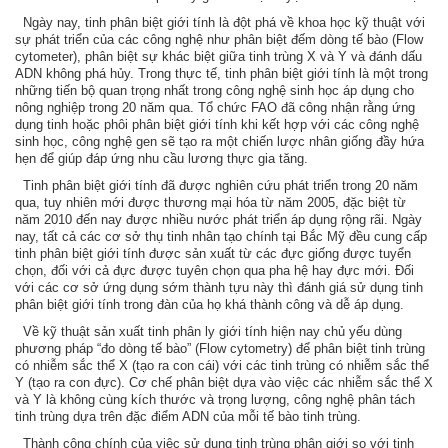
Ngày nay, tinh phân biệt giới tính là đột phá về khoa học kỹ thuật với
sự phát triển của các công nghệ như phân biệt đếm dòng tế bào (Flow
cytometer), phân biệt sự khác biệt giữa tinh trùng X và Y và đánh dấu
ADN không phá hủy. Trong thực tế, tinh phân biệt giới tính là một trong
những tiến bộ quan trọng nhất trong công nghệ sinh học áp dụng cho
nông nghiệp trong 20 năm qua. Tổ chức FAO đã công nhận rằng ứng
dụng tinh hoặc phôi phân biệt giới tính khi kết hợp với các công nghệ
sinh học, công nghệ gen sẽ tạo ra một chiến lược nhân giống đầy hứa
hẹn để giúp đáp ứng nhu cầu lương thực gia tăng.
Tinh phân biệt giới tính đã được nghiên cứu phát triển trong 20 năm
qua, tuy nhiên mới được thương mại hóa từ năm 2005, đặc biệt từ
năm 2010 đến nay được nhiều nước phát triển áp dụng rộng rãi. Ngày
nay, tất cả các cơ sở thụ tinh nhân tạo chính tại Bắc Mỹ đều cung cấp
tinh phân biệt giới tính được sản xuất từ các đực giống được tuyển
chọn, đối với cả đực được tuyên chọn qua pha hệ hay đực mới. Đối
với các cơ sở ứng dụng sớm thành tựu này thì đánh giá sử dụng tinh
phân biệt giới tính trong đàn của họ khá thành công và dễ áp dụng.
Về kỹ thuật sản xuất tinh phân ly giới tính hiện nay chủ yếu dùng
phương pháp “đo dòng tế bào” (Flow cytometry) để phân biệt tinh trùng
có nhiễm sắc thể X (tạo ra con cái) với các tinh trùng có nhiễm sắc thể
Y (tạo ra con đực). Cơ chế phân biệt dựa vào việc các nhiễm sắc thể X
và Y là không cùng kích thước và trọng lượng, công nghệ phân tách
tinh trùng dựa trên đặc điểm ADN của mỗi tế bào tinh trùng.
Thành công chính của việc sử dụng tinh trùng phân giới so với tinh