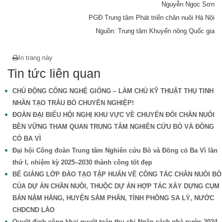
Nguyễn Ngọc Sơn
PGĐ Trung tâm Phát triển chăn nuôi Hà Nội
Nguồn: Trung tâm Khuyến nông Quốc gia
In trang này
Tin tức liên quan
CHỦ ĐỘNG CÔNG NGHỆ GIỐNG – LÀM CHỦ KỸ THUẬT THỤ TINH
NHÂN TẠO TRÂU BÒ CHUYÊN NGHIỆP!
ĐOÀN ĐẠI BIỂU HỘI NGHỊ KHU VỰC VỀ CHUYỂN ĐỔI CHĂN NUÔI
BỀN VỮNG THAM QUAN TRUNG TÂM NGHIÊN CỨU BÒ VÀ ĐỒNG
CỎ BA VÌ
Đại hội Công đoàn Trung tâm Nghiên cứu Bò và Đồng cỏ Ba Vì lần
thứ I, nhiệm kỳ 2025–2030 thành công tốt đẹp
BẾ GIẢNG LỚP ĐÀO TẠO TẬP HUẤN VỀ CÔNG TÁC CHĂN NUÔI BÒ
CỦA DỰ ÁN CHĂN NUÔI, THUỘC DỰ ÁN HỢP TÁC XÂY DỰNG CỤM
BẢN NẬM HẰNG, HUYỆN SẲM PHĂN, TỈNH PHÔNG SA LỲ, NƯỚC
CHDCND LÀO
Quyết định công khai quyết toán thu chi Ngân sách nhà nước 2024