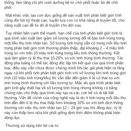
thống, làm tăng chi phí nuôi dưỡng bê tơ chờ phối hoặc bò đẻ chờ
phối.
Mặt khác việc tạo con đực giống để sản xuất tinh phân biệt giới tính
cũng đòi hỏi kỹ thuật cao, tuyển lựa con có khả năng di truyền tốt, cho
năng suất cao đề từ đó di truyền cho đời sau.
Tuy nhiên bên cạnh thế mạnh, hạn chế của tinh phân biệt giới tính là
quá trình sản xuất làm giảm số lượng tương đối tế bào tinh trùng trong
một liều thụ tinh nhân tạo. Số lượng tinh trùng sẵn có trong mỗi liều tinh
trùng phân biệt giới tính thương phẩm thấp, đạt khoảng 2 – 4 triệu tinh
trùng so với trên 10 triệu tinh trùng trong liều tinh thông thường. Kết
quả làm giảm tỷ lệ thụ thai 15-20% so với tinh trùng bình thường. Tác
động pha loãng có thể tác động độc lập tới kết quả của quá trình phân
loại, điều này vẫn chưa được chứng minh khi tác giả phát hiện ra rằng
ngay cả khi phối tinh phân biệt giới tính với số lượng lớn tinh trùng giới
tính (10 triệu tinh trùng/liều) thì vẫn dẫn đến giảm tỉ lệ có thai so với
tinh trùng bình thường với liều tương tự. Mặc dù quá trình phân biệt
giới tính gây thiệt hại về số lượng tinh trùng nhưng không có bằng
chứng nào cho thấy quá trình này tạo ra các con bê có dị tật bất
thường. Vấn đề chính của công nghệ này là do ít tinh trùng mỗi liều thụ
tinh đẫn đến tỉ lệ thụ thai thấp hơn khoảng 10% so với tinh dịch thông
thường với việc thụ tinh nhân tạo 12 – 24 giờ sau khi động dục; tỷ lệ
này còn thấp hơn nữa khi phối giống định thời điểm không phát hiện
động dục.
Thường sử dụng trên bê cái tơ