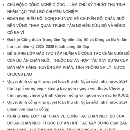
CHỦ ĐỘNG CÔNG NGHỆ GIỐNG – LÀM CHỦ KỸ THUẬT THỤ TINH
NHÂN TẠO TRÂU BÒ CHUYÊN NGHIỆP!
ĐOÀN ĐẠI BIỂU HỘI NGHỊ KHU VỰC VỀ CHUYỂN ĐỔI CHĂN NUÔI
BỀN VỮNG THAM QUAN TRUNG TÂM NGHIÊN CỨU BÒ VÀ ĐỒNG
CỎ BA VÌ
Đại hội Công đoàn Trung tâm Nghiên cứu Bò và Đồng cỏ Ba Vì lần
thứ I, nhiệm kỳ 2025–2030 thành công tốt đẹp
BẾ GIẢNG LỚP ĐÀO TẠO TẬP HUẤN VỀ CÔNG TÁC CHĂN NUÔI BÒ
CỦA DỰ ÁN CHĂN NUÔI, THUỘC DỰ ÁN HỢP TÁC XÂY DỰNG CỤM
BẢN NẬM HẰNG, HUYỆN SẲM PHĂN, TỈNH PHÔNG SA LỲ, NƯỚC
CHDCND LÀO
Quyết định công khai quyết toán thu chi Ngân sách nhà nước 2024
(Kinh phí sự nghiệp – không bao gồm nguồn vốn thuộc Chương
trình giống, chương trình khuyến nông và nguồn vốn đầu tư XDCB)
Quyết định công khai quyết toán thu chi Ngân sách nhà nước 2024
(phần vốn đầu tư công)
KHAI GIẢNG LỚP TẬP HUẤN VỀ CÔNG TÁC CHĂN NUÔI BÒ CỦA
DỰ ÁN CHĂN NUÔI THUỘC DỰ ÁN HỢP TÁC XÂY DỰNG CỤM BẢN