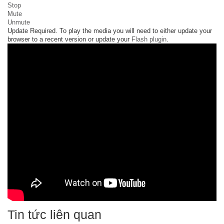
Stop
Mute
Unmute
Update Required.
To play the media you will need to either update your
browser to a recent version or update your
Flash plugin
.
Tin tức liên quan