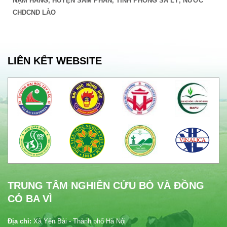
NẬM HẰNG, HUYỆN SẲM PHĂN, TINH PHÔNG SA LỲ, NƯỚC
CHDCND LÀO
LIÊN KẾT WEBSITE
TRUNG TÂM NGHIÊN CỨU BÒ VÀ ĐỒNG
CỎ BA VÌ
Địa chỉ:
Xã Yên Bài - Thành phố Hà Nội