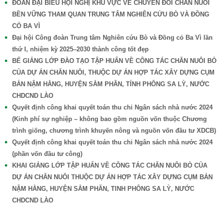
ĐOÀN ĐẠI BIỂU HỘI NGHỊ KHU VỰC VỀ CHUYỂN ĐỔI CHĂN NUÔI
BỀN VỮNG THAM QUAN TRUNG TÂM NGHIÊN CỨU BÒ VÀ ĐỒNG
CỎ BA VÌ
Đại hội Công đoàn Trung tâm Nghiên cứu Bò và Đồng cỏ Ba Vì lần
thứ I, nhiệm kỳ 2025–2030 thành công tốt đẹp
BẾ GIẢNG LỚP ĐÀO TẠO TẬP HUẤN VỀ CÔNG TÁC CHĂN NUÔI BÒ
CỦA DỰ ÁN CHĂN NUÔI, THUỘC DỰ ÁN HỢP TÁC XÂY DỰNG CỤM
BẢN NẬM HẰNG, HUYỆN SẲM PHĂN, TỈNH PHÔNG SA LỲ, NƯỚC
CHDCND LÀO
Quyết định công khai quyết toán thu chi Ngân sách nhà nước 2024
(Kinh phí sự nghiệp – không bao gồm nguồn vốn thuộc Chương
trình giống, chương trình khuyến nông và nguồn vốn đầu tư XDCB)
Quyết định công khai quyết toán thu chi Ngân sách nhà nước 2024
(phần vốn đầu tư công)
KHAI GIẢNG LỚP TẬP HUẤN VỀ CÔNG TÁC CHĂN NUÔI BÒ CỦA
DỰ ÁN CHĂN NUÔI THUỘC DỰ ÁN HỢP TÁC XÂY DỰNG CỤM BẢN
NẬM HẰNG, HUYỆN SẲM PHĂN, TINH PHÔNG SA LỲ, NƯỚC
CHDCND LÀO