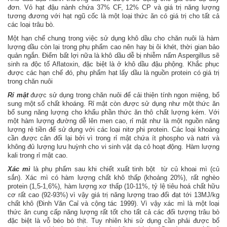
đơn. Vỏ hạt đậu nành chứa 37% CF, 12% CP và giá trị năng lượng
tương đương với hạt ngũ cốc là một loại thức ăn có giá trị cho tất cả
các loại trâu bò.
Một hạn chế chung trong việc sử dụng khô dầu cho chăn nuôi là hàm
lượng dầu còn lại trong phụ phẩm cao nên hay bị ôi khét, thời gian bảo
quản ngắn. Điểm bất lợi nữa là khô dầu dễ bị nhiễm nấm Aspergillus sẽ
sinh ra độc tố Aflatoxin, đặc biệt là ở khô dầu đậu phộng. Khắc phục
được các hạn chế đó, phụ phẩm hạt lấy dầu là nguồn protein có giá trị
trong chăn nuôi
Rỉ mật
được sử dụng trong chăn nuôi để cải thiện tính ngon miệng, bổ
sung một số chất khoáng. Rỉ mật còn được sử dụng như một thức ăn
bổ sung năng lượng cho khẩu phần thức ăn thô chất lượng kém. Với
một hàm lượng đường dễ lên men cao, rỉ mật như là một nguồn năng
lượng rẻ tiền để sử dụng với các loại nitơ phi protein. Các loại khoáng
cần được cân đối lại bởi vì trong rỉ mật chứa ít phospho và natri và
không đủ lượng lưu huỳnh cho vi sinh vật dạ cỏ hoạt động. Hàm lượng
kali trong rỉ mật cao.
Xác mì
là phụ phẩm sau khi chiết xuất tinh bột từ củ khoai mì (củ
sắn). Xác mì có hàm lượng chất khô thấp (khoảng 20%), rất nghèo
protein (1,5-1,6%), hàm lượng xơ thấp (10-11%, tỷ lệ tiêu hoá chất hữu
cơ rất cao (92-93%) vì vậy giá trị năng lượng trao đổi đạt tới 13MJ/kg
chất khô (Đinh Văn Caỉ và cộng tác 1999). Vì vậy xác mì là một loại
thức ăn cung cấp năng lượng rất tốt cho tất cả các đối tượng trâu bò
đặc biệt là vỗ béo bò thịt. Tuy nhiên khi sử dụng cần phải được bổ