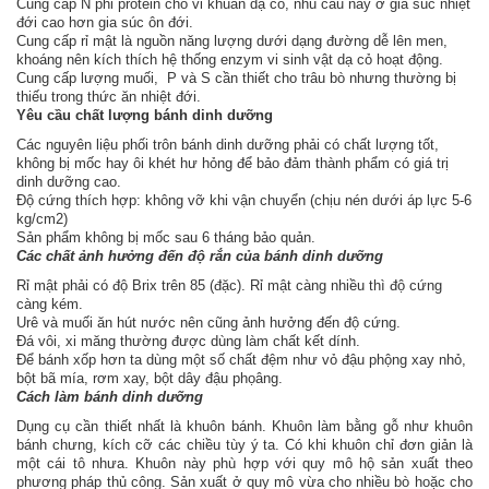
Cung cấp N phi protein cho vi khuẩn dạ cỏ, nhu cầu này ở gia súc nhiệt
đới cao hơn gia súc ôn đới.
Cung cấp rỉ mật là nguồn năng lượng dưới dạng đường dễ lên men,
khoáng nên kích thích hệ thống enzym vi sinh vật dạ cỏ hoạt động.
Cung cấp lượng muối, P và S cần thiết cho trâu bò nhưng thường bị
thiếu trong thức ăn nhiệt đới.
Yêu cầu chất lượng bánh dinh dưỡng
Các nguyên liệu phối trôn bánh dinh dưỡng phải có chất lượng tốt,
không bị mốc hay ôi khét hư hỏng để bảo đảm thành phẩm có giá trị
dinh dưỡng cao.
Độ cứng thích hợp: không vỡ khi vận chuyển (chịu nén dưới áp lực 5-6
kg/cm2)
Sản phẩm không bị mốc sau 6 tháng bảo quản.
Các chất ảnh hưởng đến độ rắn của bánh dinh dưỡng
Rỉ mật phải có độ Brix trên 85 (đặc). Rỉ mật càng nhiều thì độ cứng
càng kém.
Urê và muối ăn hút nước nên cũng ảnh hưởng đến độ cứng.
Đá vôi, xi măng thường được dùng làm chất kết dính.
Để bánh xốp hơn ta dùng một số chất đệm như vỏ đậu phộng xay nhỏ,
bột bã mía, rơm xay, bột dây đậu phọâng.
Cách làm bánh dinh dưỡng
Dụng cụ cần thiết nhất là khuôn bánh. Khuôn làm bằng gỗ như khuôn
bánh chưng, kích cỡ các chiều tùy ý ta. Có khi khuôn chỉ đơn giản là
một cái tô nhưa. Khuôn này phù hợp với quy mô hộ sản xuất theo
phương pháp thủ công. Sản xuất ở quy mô vừa cho nhiều bò hoặc cho