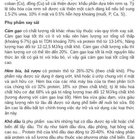
coban (Co), đồng (Cu) sẽ cải thiện được khẩu phần dựa trên rơm rạ. Tỷ
lệ tiêu hóa của rơm sẽ được cải thiện một cách đáng kể nếu bổ sung
1.5-2% urea, 10% rỉ mật và 0.5% hỗn hợp khoáng (muối, P, Ca, S)..
Phụ phẩm xay sát
Cám gạo
có chất lượng rất khác nhau tùy thuộc vào quy trình xay sát.
Cám gạo loại tốt thì có ít vỏ trấu nên hàm lượng xơ tổng số thấp
(khoảng 6-7%) giá trị TDN khoảng 70% và protein thô từ 13-14%, Năng
lượng trao đổi từ 12-12,5 MJ/kg chất khô. Cám gạo chất lượng xấu thì
hàm lượng xơ có thể lên đến 20%. Cám gạo loại tốt là một nguyên liệu
thức ăn rất có giá trị vói trâu bò, vì vậy giá cám gạo loại tốt cũng rất
cao.
Hèm bia, bã rượu
có protein thô từ 26%-32% (theo chất khô). Phụ
phẩm này được sử dụng ở dạng ướt, khô hoặc ủ ướp chung với rỉ mật
và axít hữu cơ. Hèm bia của các nhà máy bia của ta theo phân tích
của chúng tôi có 32% protein; 18% xơ (theo chất khô); tỷ lệ tiêu hoá
chất hữu cơ đạt 68% và giá trị năng lượng trao đổi 12 MJ/kg chất khô
(tương đương với cám gạo loại tốt). Hèm bia vừa giàu đạm, vừa giàu
năng lượng nên từ lâu đã được sử dụng phổ biến để nuôi bò sữa. Độ
ẩm cao là điều bất lợi chính trong việc dự trữ và sử dụng các loại thức
ăn này.
Khô dầu
là phụ phẩm sau khi những hạt có dầu được ép vắt hoặc chế
biến để lấy dầu. Thí dụ như bánh dầu dừa, đậu phộng, hạt bông vải,
cao su… Protein thô của khô dầu dao động từ 20-40%. Khả năng phân
giải protein và số lượng dầu phụ thuộc vào phương pháp chế biến. Eùp