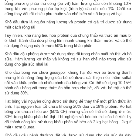
bằng phương pháp thủ công (ép vít) hàm lượng dầu còn khoảng 10%
trong khi với phưong pháp ép kiệt (trích ly) dầu chỉ còn 1%. Chất xơ
cũng thay đổi rất nhiều phụ thuộc vào chế biến và số lượng vỏ hạt.
Khô dầu dừa là nguồn năng lượng và protein có giá trị được sử dụng
một cách rộng rãi
Tuy nhiên, khả năng tiêu hoá protein của chúng thấp và thức ăn mau bị
ôi khét. Bánh dầu dừa phồng lên nhanh chóng khi thấm nước và có thể
sử dụng ở dạng này ở mức 50% trong khẩu phần.
Khô dầu đậu phộng được sử dụng rộng rãi trong chăn nuôi bò thịt và bò
sữa. Hàm lượng xơ thấp và không có sự hạn chế nào trong việc sử
dụng cho gia súc nhai lại
Khô dầu bông vải chứa gossypol không hại đối với bò trưởng thành
nhưng khả năng tăng trọng của bò sẽ được cải thiện nếu thêm sulfat
sắt vào khẩu phần có nhiều bánh dầu bông vải. Có thể sử dụng 10-15%
bánh dầu bông vải trong thức ăn hỗn hợp cho bê, đối với bò thịt có thể
sử dụng 30%.
Hạt bông vải nguyên cũng được sử dụng để thay thế một phần thức ăn
tinh. Hạt nguyên loại tốt chứa khoảng 20% dầu và 19% protein. Vỏ hạt
bông vải chứa nhiều xơ (50% CF) nhưng vẫn có thể sử dụng ở mức
30% trong khẩu phần bò thịt. Thí nghiệm vỗ béo bò thịt của Lê Viết Ly
đã thành công khi sử dụng khẩu phần vỗ béo có 2 kg hạt bông+ 2kg rỉ
mật+ rơm ủ urea.
Khô dầu đậu nành thường đắt và được sử dụng cho gia súc dạ dày