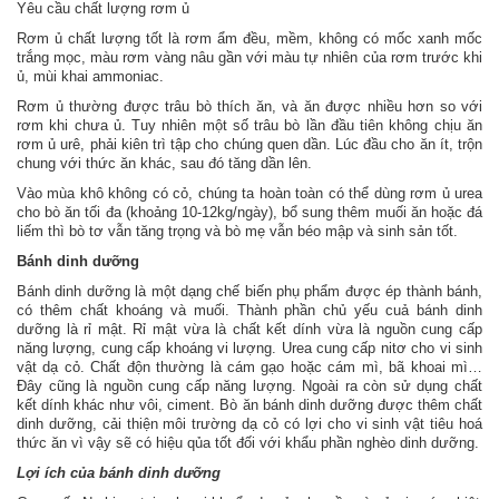
Yêu cầu chất lượng rơm ủ
Rơm ủ chất lượng tốt là rơm ẩm đều, mềm, không có mốc xanh mốc
trắng mọc, màu rơm vàng nâu gần với màu tự nhiên của rơm trước khi
ủ, mùi khai ammoniac.
Rơm ủ thường được trâu bò thích ăn, và ăn được nhiều hơn so với
rơm khi chưa ủ. Tuy nhiên một số trâu bò lần đầu tiên không chịu ăn
rơm ủ urê, phải kiên trì tập cho chúng quen dần. Lúc đầu cho ăn ít, trộn
chung với thức ăn khác, sau đó tăng dần lên.
Vào mùa khô không có cỏ, chúng ta hoàn toàn có thể dùng rơm ủ urea
cho bò ăn tối đa (khoảng 10-12kg/ngày), bổ sung thêm muối ăn hoặc đá
liếm thì bò tơ vẫn tăng trọng và bò mẹ vẫn béo mập và sinh sản tốt.
Bánh dinh dưỡng
Bánh dinh dưỡng là một dạng chế biến phụ phẩm được ép thành bánh,
có thêm chất khoáng và muối. Thành phần chủ yếu cuả bánh dinh
dưỡng là rỉ mật. Rỉ mật vừa là chất kết dính vừa là nguồn cung cấp
năng lượng, cung cấp khoáng vi lượng. Urea cung cấp nitơ cho vi sinh
vật dạ cỏ. Chất độn thường là cám gạo hoặc cám mì, bã khoai mì…
Đây cũng là nguồn cung cấp năng lượng. Ngoài ra còn sử dụng chất
kết dính khác như vôi, ciment. Bò ăn bánh dinh dưỡng được thêm chất
dinh dưỡng, cải thiện môi trường dạ cỏ có lợi cho vi sinh vật tiêu hoá
thức ăn vì vậy sẽ có hiệu qủa tốt đối với khẩu phần nghèo dinh dưỡng.
Lợi ích của bánh dinh dưỡng