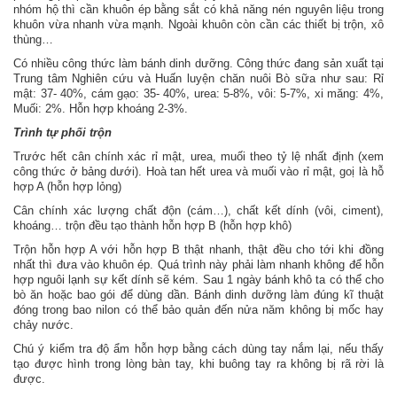
nhóm hộ thì cần khuôn ép bằng sắt có khả năng nén nguyên liệu trong
khuôn vừa nhanh vừa mạnh. Ngoài khuôn còn cần các thiết bị trộn, xô
thùng…
Có nhiều công thức làm bánh dinh dưỡng. Công thức đang sản xuất tại
Trung tâm Nghiên cứu và Huấn luyện chăn nuôi Bò sữa như sau: Rỉ
mật: 37- 40%, cám gạo: 35- 40%, urea: 5-8%, vôi: 5-7%, xi măng: 4%,
Muối: 2%. Hỗn hợp khoáng 2-3%.
Trình tự phối trộn
Trước hết cân chính xác rỉ mật, urea, muối theo tỷ lệ nhất định (xem
công thức ở bảng dưới). Hoà tan hết urea và muối vào rỉ mật, goị là hỗ
hợp A (hỗn hợp lỏng)
Cân chính xác lượng chất độn (cám…), chất kết dính (vôi, ciment),
khoáng… trộn đều tạo thành hỗn hợp B (hỗn hợp khô)
Trộn hỗn hợp A với hỗn hợp B thật nhanh, thật đều cho tới khi đồng
nhất thì đưa vào khuôn ép. Quá trình này phải làm nhanh không để hỗn
hợp nguôi lạnh sự kết dính sẽ kém. Sau 1 ngày bánh khô ta có thể cho
bò ăn hoặc bao gói để dùng dần. Bánh dinh dưỡng làm đúng kĩ thuật
đóng trong bao nilon có thể bảo quản đến nửa năm không bị mốc hay
chảy nước.
Chú ý kiểm tra độ ẩm hỗn hợp bằng cách dùng tay nắm lại, nếu thấy
tạo được hình trong lòng bàn tay, khi buông tay ra không bị rã rời là
được.