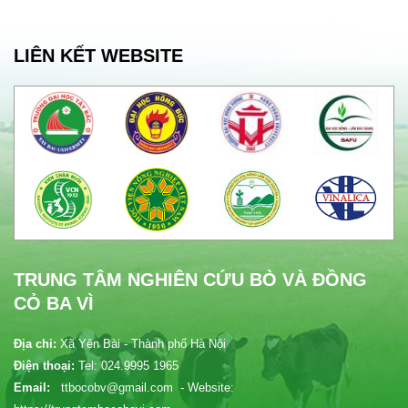
LIÊN KẾT WEBSITE
TRUNG TÂM NGHIÊN CỨU BÒ VÀ ĐỒNG
CỎ BA VÌ
Địa chỉ:
Xã Yên Bài - Thành phố Hà Nội
Điện thoại:
Tel: 024.9995 1965
Email:
ttbocobv@gmail.com - Website: