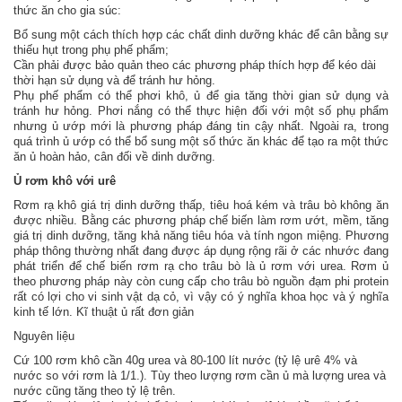
thức ăn cho gia súc:
Bổ sung một cách thích hợp các chất dinh dưỡng khác để cân bằng sự
thiếu hụt trong phụ phế phẩm;
Cần phải được bảo quản theo các phương pháp thích hợp để kéo dài
thời hạn sử dụng và để tránh hư hỏng.
Phụ phế phẩm có thể phơi khô, ủ để gia tăng thời gian sử dụng và
tránh hư hỏng. Phơi nắng có thể thực hiện đối với một số phụ phẩm
nhưng ủ ướp mới là phương pháp đáng tin cậy nhất. Ngoài ra, trong
quá trình ủ ướp có thể bổ sung một số thức ăn khác để tạo ra một thức
ăn ủ hoàn hảo, cân đối về dinh dưỡng.
Ủ rơm khô với urê
Rơm rạ khô giá trị dinh dưỡng thấp, tiêu hoá kém và trâu bò không ăn
được nhiều. Bằng các phương pháp chế biến làm rơm ướt, mềm, tăng
giá trị dinh dưỡng, tăng khả năng tiêu hóa và tính ngon miệng. Phương
pháp thông thường nhất đang được áp dụng rộng rãi ở các nhước đang
phát triển để chế biến rơm rạ cho trâu bò là ủ rơm với urea. Rơm ủ
theo phương pháp này còn cung cấp cho trâu bò nguồn đạm phi protein
rất có lợi cho vi sinh vật dạ cỏ, vì vậy có ý nghĩa khoa học và ý nghĩa
kinh tế lớn. Kĩ thuật ủ rất đơn giản
Nguyên liệu
Cứ 100 rơm khô cần 40g urea và 80-100 lít nước (tỷ lệ urê 4% và
nước so với rơm là 1/1.). Tùy theo lượng rơm cần ủ mà lượng urea và
nước cũng tăng theo tỷ lệ trên.