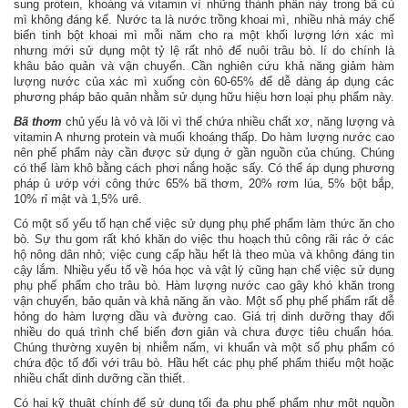
sung protein, khoáng và vitamin vì những thành phần này trong bã củ
mì không đáng kể. Nước ta là nước trồng khoai mì, nhiều nhà máy chế
biến tinh bột khoai mì mỗi năm cho ra một khối lượng lớn xác mì
nhưng mới sử dụng một tỷ lệ rất nhỏ để nuôi trâu bò. lí do chính là
khâu bảo quản và vận chuyển. Cần nghiên cứu khả năng giảm hàm
lượng nước của xác mì xuống còn 60-65% để dễ dàng áp dụng các
phương pháp bảo quản nhằm sử dụng hữu hiệu hơn loại phụ phẩm này.
Bã thơm
chủ yếu là vỏ và lõi vì thế chứa nhiều chất xơ, năng lượng và
vitamin A nhưng protein và muối khoáng thấp. Do hàm lượng nước cao
nên phế phẩm này cần được sử dụng ở gần nguồn của chúng. Chúng
có thể làm khô bằng cách phơi nắng hoặc sấy. Có thể áp dụng phương
pháp ủ ướp với công thức 65% bã thơm, 20% rơm lúa, 5% bột bắp,
10% rỉ mật và 1,5% urê.
Có một số yếu tố hạn chế việc sử dụng phụ phế phẩm làm thức ăn cho
bò. Sự thu gom rất khó khăn do việc thu hoạch thủ công rãi rác ở các
hộ nông dân nhỏ; việc cung cấp hầu hết là theo mùa và không đáng tin
cậy lắm. Nhiều yếu tố về hóa học và vật lý cũng hạn chế việc sử dụng
phụ phế phẩm cho trâu bò. Hàm lượng nước cao gây khó khăn trong
vận chuyển, bảo quản và khả năng ăn vào. Một số phụ phế phẩm rất dễ
hỏng do hàm lượng dầu và đường cao. Giá trị dinh dưỡng thay đổi
nhiều do quá trình chế biến đơn giản và chưa được tiêu chuẩn hóa.
Chúng thường xuyên bị nhiễm nấm, vi khuẩn và một số phụ phẩm có
chứa độc tố đối với trâu bò. Hầu hết các phụ phế phẩm thiếu một hoặc
nhiều chất dinh dưỡng cần thiết.
Có hai kỹ thuật chính để sử dụng tối đa phụ phế phẩm như một nguồn