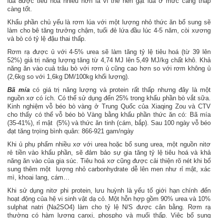
lúa được tiêu hóa nhiều hơn lá vì thế nên gặt lúa ở mức càng thấp
càng tốt.
Khẩu phần chủ yếu là rơm lúa với một lượng nhỏ thức ăn bổ sung sẽ
làm cho bê tăng trưởng chậm, tuổi đẻ lứa đầu lúc 4-5 năm, còi xương
và bò có tỷ lệ đậu thai thấp.
Rơm rạ được ủ với 4-5% urea sẽ làm tăng tỷ lệ tiêu hoá (từ 39 lên
52%) giá trị năng lượng tăng từ 4,74 MJ lên 5,49 MJ/kg chất khô. Khả
năng ăn vào cuả trâu bò với rơm ủ cũng cao hơn so với rơm không ủ
(2,6kg so với 1,6kg DM/100kg khối lượng).
Bã mía
có giá trị năng lượng và protein rất thấp nhưng đây là một
nguồn xơ có ích. Có thể sử dụng đến 25% trong khẩu phần bò vắt sữa.
Kinh nghiệm vỗ béo bò vàng ở Trung Quốc của Xiaqing Zou và CTV
cho thấy có thể vỗ béo bò Vàng bằng khẩu phần thức ăn có: Bã mía
(35-41%), rỉ mật (5%) và thức ăn tinh (cám, bắp). Sau 100 ngày vỗ béo
đạt tăng trọïng bình quân: 866-921 gam/ngày
Khi ủ phụ phẩm nhiều xơ với urea hoặc bổ sung urea, một nguồn nitơ
rẻ tiền vào khẩu phần, sẽ đảm bảo sự gia tăng tỷ lệ tiêu hoá và khả
năng ăn vào của gia súc. Tiêu hoá xơ cũng được cải thiện rõ nét khi bổ
sung thêm một lượng nhỏ carbonhydrate dễ lên men như rỉ mật, xác
mì, khoai lang, cám…
Khi sử dụng nitơ phi protein, lưu huỳnh là yếu tố giới hạn chính đến
hoạt động của hệ vi sinh vật dạ cỏ. Một hỗn hợp gồm 90% urea và 10%
sulphat natri (Na2SO4) làm cho tỷ lệ N/S được cân bằng. Rơm rạ
thường có hàm lượng canxi, phospho và muối thấp. Việc bổ sung