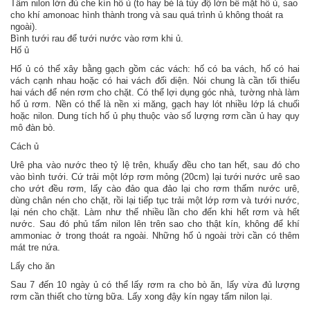
Tấm nilon lớn đủ che kín hố ủ (to hay bé là tùy độ lớn bề mặt hố ủ, sao
cho khí amonoac hình thành trong và sau quá trình ủ không thoát ra
ngoài).
Bình tưới rau để tưới nước vào rơm khi ủ.
Hố ủ
Hố ủ có thể xây bằng gạch gồm các vách: hố có ba vách, hố có hai
vách cạnh nhau hoặc có hai vách đối diện. Nói chung là cần tối thiểu
hai vách để nén rơm cho chặt. Có thể lợi dụng góc nhà, tường nhà làm
hố ủ rơm. Nền có thể là nền xi măng, gạch hay lót nhiều lớp lá chuối
hoặc nilon. Dung tích hố ủ phụ thuộc vào số lượng rơm cần ủ hay quy
mô đàn bò.
Cách ủ
Urê pha vào nước theo tỷ lệ trên, khuấy đều cho tan hết, sau đó cho
vào bình tưới. Cứ trải một lớp rơm mỏng (20cm) lại tưới nước urê sao
cho ướt đều rơm, lấy cào đảo qua đảo lại cho rơm thấm nước urê,
dùng chân nén cho chặt, rồi lại tiếp tục trải một lớp rơm và tưới nước,
lại nén cho chặt. Làm như thế nhiều lần cho đến khi hết rơm và hết
nước. Sau đó phủ tấm nilon lên trên sao cho thật kín, không để khí
ammoniac ở trong thoát ra ngoài. Những hố ủ ngoài trời cần có thêm
mát tre nứa.
Lấy cho ăn
Sau 7 đến 10 ngày ủ có thể lấy rơm ra cho bò ăn, lấy vừa đủ lượng
rơm cần thiết cho từng bữa. Lấy xong đậy kín ngay tấm nilon lại.