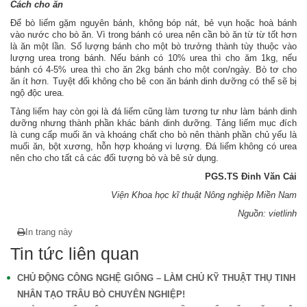
Cách cho ăn
Để bò liếm gặm nguyên bánh, không bóp nát, bẻ vụn hoặc hoà bánh
vào nước cho bò ăn. Vì trong bánh có urea nên cần bò ăn từ từ tốt hơn
là ăn một lần. Số lượng bánh cho một bò trưởng thành tùy thuộc vào
lượng urea trong bánh. Nếu bánh có 10% urea thì cho ăm 1kg, nếu
bánh có 4-5% urea thì cho ăn 2kg bánh cho một con/ngày. Bò tơ cho
ăn ít hơn. Tuyệt đối không cho bê con ăn bánh dinh dưỡng có thể sẽ bị
ngộ độc urea.
Tảng liếm hay còn gọi là đá liếm cũng làm tương tư như làm bánh dinh
dưỡng nhưng thành phần khác bánh dinh dưỡng. Tảng liếm mục đích
là cung cấp muối ăn và khoáng chất cho bò nên thành phần chủ yếu là
muối ăn, bột xương, hỗn hợp khoáng vi lượng. Đá liếm không có urea
nên cho cho tất cả các đối tượng bò và bê sử dụng.
PGS.TS Đinh Văn Cải
Viện Khoa học kĩ thuật Nông nghiệp Miền Nam
Nguồn: vietlinh
In trang này
Tin tức liên quan
CHỦ ĐỘNG CÔNG NGHỆ GIỐNG – LÀM CHỦ KỸ THUẬT THỤ TINH
NHÂN TẠO TRÂU BÒ CHUYÊN NGHIỆP!