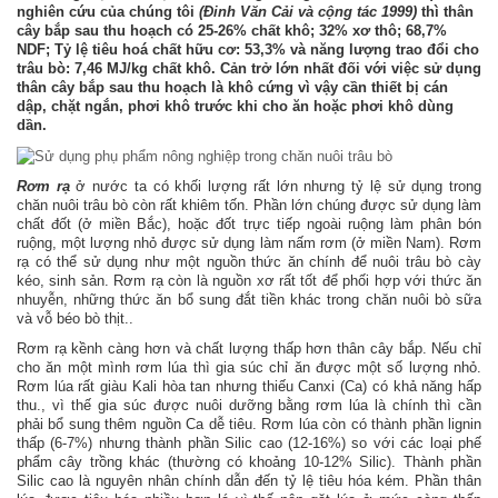
nghiên cứu của chúng tôi
(Đinh Văn Cải và cộng tác 1999)
thì thân
cây bắp sau thu hoạch có 25-26% chất khô; 32% xơ thô; 68,7%
NDF; Tỷ lệ tiêu hoá chất hữu cơ: 53,3% và năng lượng trao đổi cho
trâu bò: 7,46 MJ/kg chất khô. Cản trở lớn nhất đối với việc sử dụng
thân cây bắp sau thu hoạch là khô cứng vì vậy cần thiết bị cán
dập, chặt ngắn, phơi khô trước khi cho ăn hoặc phơi khô dùng
dần.
Rơm rạ
ở nước ta có khối lượng rất lớn nhưng tỷ lệ sử dụng trong
chăn nuôi trâu bò còn rất khiêm tốn. Phần lớn chúng được sử dụng làm
chất đốt (ở miền Bắc), hoặc đốt trực tiếp ngoài ruộng làm phân bón
ruộng, một lượng nhỏ được sử dụng làm nấm rơm (ở miền Nam). Rơm
rạ có thể sử dụng như một nguồn thức ăn chính để nuôi trâu bò cày
kéo, sinh sản. Rơm rạ còn là nguồn xơ rất tốt để phối hợp với thức ăn
nhuyễn, những thức ăn bổ sung đắt tiền khác trong chăn nuôi bò sữa
và vỗ béo bò thịt..
Rơm rạ kềnh càng hơn và chất lượng thấp hơn thân cây bắp. Nếu chỉ
cho ăn một mình rơm lúa thì gia súc chỉ ăn được một số lượng nhỏ.
Rơm lúa rất giàu Kali hòa tan nhưng thiếu Canxi (Ca) có khả năng hấp
thu., vì thế gia súc được nuôi dưỡng bằng rơm lúa là chính thì cần
phải bổ sung thêm nguồn Ca dễ tiêu. Rơm lúa còn có thành phần lignin
thấp (6-7%) nhưng thành phần Silic cao (12-16%) so với các loại phế
phẩm cây trồng khác (thường có khoảng 10-12% Silic). Thành phần
Silic cao là nguyên nhân chính dẫn đến tỷ lệ tiêu hóa kém. Phần thân