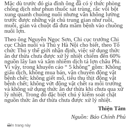
Mặc dù trước đó gia đình ông đã có ý thức phòng
chống dịch như phun thuốc sát trùng, rắc vôi bột
xung quanh chuồng nuôi nhưng vẫn không lường
trước được những vật chủ trung gian như ruồi,
muỗi, gián và chuột đã đưa mầm bệnh vào chuồng
nuôi lợn.
Theo ông Nguyễn Ngọc Sơn, Chi cục trưởng Chi
cục Chăn nuôi và Thú y Hà Nội cho biết, theo Tổ
chức Thú y thế giới nhận định, việc sử dụng thức
ăn dư thừa chưa được xử lý nhiệt chiếm đến 60%
nguồn lây lan và xâm nhiễm dịch tả lợn châu Phi.
Vì vậy, trong khuyến cáo “ 5 không” gồm: Không
giấu dịch, không mua bán, vận chuyển động vật
bệnh chết; không giết mổ, tiêu thụ thịt động vật
bệnh chết; không vứt động vật chết ra môi trường
và không sử dụng thức ăn dư thừa khi chưa qua xử
lý nhiệt. Trong đó đặc biệt chú ý kiểm soát chặt
nguồn thức ăn dư thừa chưa được xử lý nhiệt.
Thiện Tâm
Nguồn: Báo Chính Phủ
In trang này