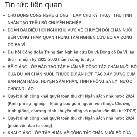
Tin tức liên quan
CHỦ ĐỘNG CÔNG NGHỆ GIỐNG – LÀM CHỦ KỸ THUẬT THỤ TINH
NHÂN TẠO TRÂU BÒ CHUYÊN NGHIỆP!
ĐOÀN ĐẠI BIỂU HỘI NGHỊ KHU VỰC VỀ CHUYỂN ĐỔI CHĂN NUÔI
BỀN VỮNG THAM QUAN TRUNG TÂM NGHIÊN CỨU BÒ VÀ ĐỒNG
CỎ BA VÌ
Đại hội Công đoàn Trung tâm Nghiên cứu Bò và Đồng cỏ Ba Vì lần
thứ I, nhiệm kỳ 2025–2030 thành công tốt đẹp
BẾ GIẢNG LỚP ĐÀO TẠO TẬP HUẤN VỀ CÔNG TÁC CHĂN NUÔI BÒ
CỦA DỰ ÁN CHĂN NUÔI, THUỘC DỰ ÁN HỢP TÁC XÂY DỰNG CỤM
BẢN NẬM HẰNG, HUYỆN SẲM PHĂN, TỈNH PHÔNG SA LỲ, NƯỚC
CHDCND LÀO
Quyết định công khai quyết toán thu chi Ngân sách nhà nước 2024
(Kinh phí sự nghiệp – không bao gồm nguồn vốn thuộc Chương
trình giống, chương trình khuyến nông và nguồn vốn đầu tư XDCB)
Quyết định công khai quyết toán thu chi Ngân sách nhà nước 2024
(phần vốn đầu tư công)
KHAI GIẢNG LỚP TẬP HUẤN VỀ CÔNG TÁC CHĂN NUÔI BÒ CỦA