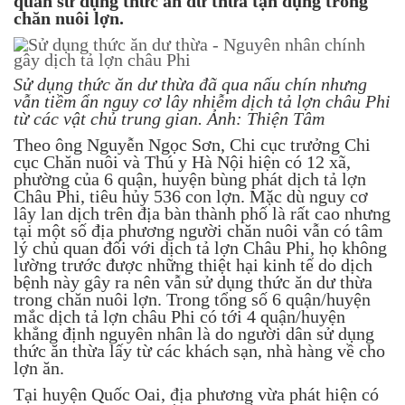
quan sử dụng thức ăn dư thừa tận dụng trong
chăn nuôi lợn.
Sử dụng thức ăn dư thừa đã qua nấu chín nhưng
vẫn tiềm ẩn nguy cơ lây nhiễm dịch tả lợn châu Phi
từ các vật chủ trung gian. Ảnh: Thiện Tâm
Theo ông Nguyễn Ngọc Sơn, Chi cục trưởng Chi
cục Chăn nuôi và Thú y Hà Nội hiện có 12 xã,
phường của 6 quận, huyện bùng phát dịch tả lợn
Châu Phi, tiêu hủy 536 con lợn. Mặc dù nguy cơ
lây lan dịch trên địa bàn thành phố là rất cao nhưng
tại một số địa phương người chăn nuôi vẫn có tâm
lý chủ quan đối với dịch tả lợn Châu Phi, họ không
lường trước được những thiệt hại kinh tế do dịch
bệnh này gây ra nên vẫn sử dụng thức ăn dư thừa
trong chăn nuôi lợn. Trong tổng số 6 quận/huyện
mắc dịch tả lợn châu Phi có tới 4 quận/huyện
khẳng định nguyên nhân là do người dân sử dụng
thức ăn thừa lấy từ các khách sạn, nhà hàng về cho
lợn ăn.
Tại huyện Quốc Oai, địa phương vừa phát hiện có