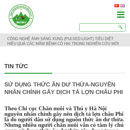
CÔNG NGHỆ ÁNH SÁNG XUNG (PULSED LIGHT) TIÊU DIỆT
HIỆU QUẢ CÁC MẦM BỆNH CÓ HẠI TRONG NGHIÊN CỨU MỚI
TIN TỨC
SỬ DỤNG THỨC ĂN DƯ THỪA-NGUYÊN
NHÂN CHÍNH GÂY DỊCH TẢ LỢN CHÂU PHI
Theo Chi cục Chăn nuôi và Thú y Hà Nội
nguyên nhân chính gây nên dịch tả lợn châu Phi
là do người dân sử dụng nguồn thức ăn dư thừa.
Nhưng nhiều người chăn nuôi vẫn có tâm lý chủ