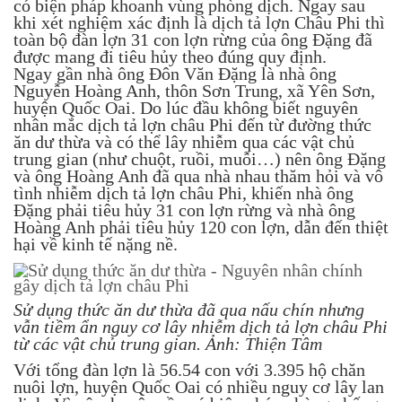
có biện pháp khoanh vùng phòng dịch. Ngay sau
khi xét nghiệm xác định là dịch tả lợn Châu Phi thì
toàn bộ đàn lợn 31 con lợn rừng của ông Đặng đã
được mang đi tiêu hủy theo đúng quy định.
Ngay gần nhà ông Đôn Văn Đặng là nhà ông
Nguyễn Hoàng Anh, thôn Sơn Trung, xã Yên Sơn,
huyện Quốc Oai. Do lúc đầu không biết nguyên
nhân mắc dịch tả lợn châu Phi đến từ đường thức
ăn dư thừa và có thể lây nhiễm qua các vật chủ
trung gian (như chuột, ruồi, muỗi…) nên ông Đặng
và ông Hoàng Anh đã qua nhà nhau thăm hỏi và vô
tình nhiễm dịch tả lợn châu Phi, khiến nhà ông
Đặng phải tiêu hủy 31 con lợn rừng và nhà ông
Hoàng Anh phải tiêu hủy 120 con lợn, dẫn đến thiệt
hại về kinh tế nặng nề.
Sử dụng thức ăn dư thừa đã qua nấu chín nhưng
vẫn tiềm ẩn nguy cơ lây nhiễm dịch tả lợn châu Phi
từ các vật chủ trung gian. Ảnh: Thiện Tâm
Với tổng đàn lợn là 56.54 con với 3.395 hộ chăn
nuôi lợn, huyện Quốc Oai có nhiều nguy cơ lây lan