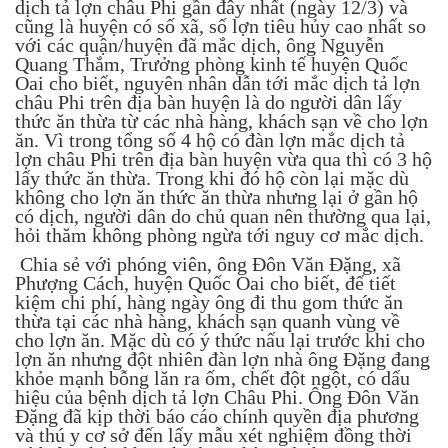
dịch tả lợn châu Phi gần đây nhất (ngày 12/3) và
cũng là huyện có số xã, số lợn tiêu hủy cao nhất so
với các quận/huyện đã mắc dịch, ông Nguyễn
Quang Thắm, Trưởng phòng kinh tế huyện Quốc
Oai cho biết, nguyên nhân dẫn tới mắc dịch tả lợn
châu Phi trên địa bàn huyện là do người dân lấy
thức ăn thừa từ các nhà hàng, khách sạn về cho lợn
ăn. Vì trong tổng số 4 hộ có đàn lợn mắc dịch tả
lợn châu Phi trên địa bàn huyện vừa qua thì có 3 hộ
lấy thức ăn thừa. Trong khi đó hộ còn lại mặc dù
không cho lợn ăn thức ăn thừa nhưng lại ở gần hộ
có dịch, người dân do chủ quan nên thường qua lại,
hỏi thăm không phòng ngừa tới nguy cơ mắc dịch.
Chia sẻ với phóng viên, ông Đôn Văn Đặng, xã
Phượng Cách, huyện Quốc Oai cho biết, để tiết
kiệm chi phí, hàng ngày ông đi thu gom thức ăn
thừa tại các nhà hàng, khách sạn quanh vùng về
cho lợn ăn. Mặc dù có ý thức nấu lại trước khi cho
lợn ăn nhưng đột nhiên đàn lợn nhà ông Đặng đang
khỏe mạnh bỗng lăn ra ốm, chết đột ngột, có dấu
hiệu của bệnh dịch tả lợn Châu Phi. Ông Đôn Văn
Đặng đã kịp thời báo cáo chính quyền địa phương
và thú y cơ sở đến lấy mẫu xét nghiệm đồng thời