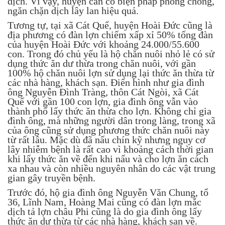
dịch. Vì vậy, huyện cần có biện pháp phòng chống,
ngăn chặn dịch lây lan hiệu quả.
Tương tự, tại xã Cát Quế, huyện Hoài Đức cũng là
địa phương có đàn lợn chiếm xấp xỉ 50% tổng đàn
của huyện Hoài Đức với khoảng 24.000/55.600
con. Trong đó chủ yếu là hộ chăn nuôi nhỏ lẻ có sử
dụng thức ăn dư thừa trong chăn nuôi, với gần
100% hộ chăn nuôi lợn sử dụng lại thức ăn thừa từ
các nhà hàng, khách sạn. Điển hình như gia đình
ông Nguyễn Đình Tràng, thôn Cát Ngòi, xã Cát
Quế với gần 100 con lợn, gia đình ông vẫn vào
thành phố lấy thức ăn thừa cho lợn. Không chỉ gia
đình ông, mà những người dân trong làng, trong xã
của ông cũng sử dụng phương thức chăn nuôi này
từ rất lâu. Mặc dù đã nấu chín kỹ nhưng nguy cơ
lây nhiễm bệnh là rất cao vì khoảng cách thời gian
khi lấy thức ăn về đến khi nấu và cho lợn ăn cách
xa nhau và còn nhiều nguyên nhân do các vật trung
gian gây truyền bệnh.
Trước đó, hộ gia đình ông Nguyễn Văn Chung, tổ
36, Lĩnh Nam, Hoàng Mai cũng có đàn lợn mắc
dịch tả lợn châu Phi cũng là do gia đình ông lấy
thức ăn dư thừa từ các nhà hàng, khách sạn về.