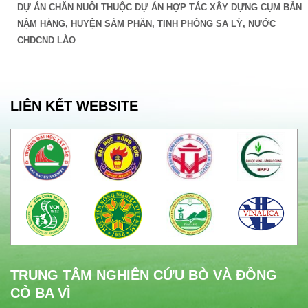
DỰ ÁN CHĂN NUÔI THUỘC DỰ ÁN HỢP TÁC XÂY DỰNG CỤM BẢN
NẬM HẰNG, HUYỆN SẲM PHĂN, TINH PHÔNG SA LỲ, NƯỚC
CHDCND LÀO
LIÊN KẾT WEBSITE
TRUNG TÂM NGHIÊN CỨU BÒ VÀ ĐỒNG
CỎ BA VÌ