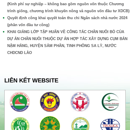
(Kinh phí sự nghiệp – không bao gồm nguồn vốn thuộc Chương
trình giống, chương trình khuyến nông và nguồn vốn đầu tư XDCB)
Quyết định công khai quyết toán thu chi Ngân sách nhà nước 2024
(phần vốn đầu tư công)
KHAI GIẢNG LỚP TẬP HUẤN VỀ CÔNG TÁC CHĂN NUÔI BÒ CỦA
DỰ ÁN CHĂN NUÔI THUỘC DỰ ÁN HỢP TÁC XÂY DỰNG CỤM BẢN
NẬM HẰNG, HUYỆN SẲM PHĂN, TINH PHÔNG SA LỲ, NƯỚC
CHDCND LÀO
LIÊN KẾT WEBSITE