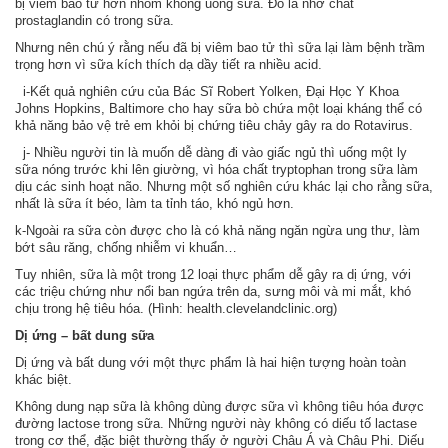
bị viêm bao tử hơn nhóm không uống sữa. Đó là nhờ chất
prostaglandin có trong sữa.
Nhưng nên chú ý rằng nếu đã bị viêm bao tử thì sữa lại làm bệnh trầm
trọng hơn vì sữa kích thích dạ dầy tiết ra nhiều acid.
i-Kết quả nghiên cứu của Bác Sĩ Robert Yolken, Đại Học Y Khoa
Johns Hopkins, Baltimore cho hay sữa bò chứa một loại kháng thể có
khả năng bảo vệ trẻ em khỏi bị chứng tiêu chảy gây ra do Rotavirus.
j- Nhiều người tin là muốn dễ dàng đi vào giấc ngủ thì uống một ly
sữa nóng trước khi lên giường, vì hóa chất tryptophan trong sữa làm
dịu các sinh hoạt não. Nhưng một số nghiên cứu khác lại cho rằng sữa,
nhất là sữa ít béo, làm ta tỉnh táo, khó ngủ hơn.
k-Ngoài ra sữa còn được cho là có khả năng ngăn ngừa ung thư, làm
bớt sâu răng, chống nhiễm vi khuẩn…
Tuy nhiên, sữa là một trong 12 loại thực phẩm dễ gây ra dị ứng, với
các triệu chứng như nổi ban ngứa trên da, sưng môi và mi mắt, khó
chịu trong hệ tiêu hóa. (Hình: health.clevelandclinic.org)
Dị ứng – bất dung sữa
Dị ứng và bất dung với một thực phẩm là hai hiện tượng hoàn toàn
khác biệt.
Không dung nạp sữa là không dùng được sữa vì không tiêu hóa được
đường lactose trong sữa. Những người này không có diếu tố lactase
trong cơ thể, đặc biệt thường thấy ở người Châu Á và Châu Phi. Diếu