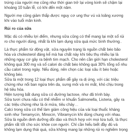
trứng của người mẹ cũng như thời gian trở lại vòng kinh sẽ chậm lại
khoảng 10 tuần lễ, có khi đến một năm.
Người mẹ cũng giảm thấp được nguy cơ ung thư vú và loãng xương
khi vào tuổi mãn kinh.
Rủi ro của sữa
Mặc dù có nhiều lợi điểm, nhưng sữa cũng có thể mang lại một số rủi
ro cho người dùng, nhất là khi lạm dụng sữa quá mức bình thường..
Là thực phẩm từ động vật, sữa nguyên trạng là nguồn chất béo bão
hòa và cholesterol đáng kể mà hai chất này khi tiêu thụ nhiều lại là
những nguy cơ gây ra bệnh tim mạch. Cho nên cần giới hạn cholesterol
không quá 300 mg và số calori do chất béo không quá 30% tổng số nhu
cầu calori trong ngày. Nếu dùng, nên chọn các loại sãu ít béo hoặc
không béo.
Sữa là một trong 12 loại thực phẩm dễ gây ra dị ứng, với các triệu
chứng như nổi ban ngứa trên da, sưng môi và mi mắt, khó chịu trong
hệ tiêu hóa.
Hiện tượng bất dung sữa có đường lactose, như đã trình bày.
Sữa tươi chưa nấu có thể nhiễm vi khuẩn Salmonella, Listeria, gây ra
các triệu chứng như là ói mửa, tiêu chảy…
Calci trong sữa có thể làm giảm công hiệu của vài loại thuốc kháng
sinh như Terramycin, Minocin, Vibramycin khi dùng chung với nhau.
Sữa là nguồn dinh dưỡng dồi dào và thích hợp với mọi lứa tuổi, là thực
phẩm rất tốt cho sức khỏe con người. Chỉ cần hiểu biết đầy đủ và
không lạm dụng thái quá, sữa không mang lại những rủi ro nghiêm trọng