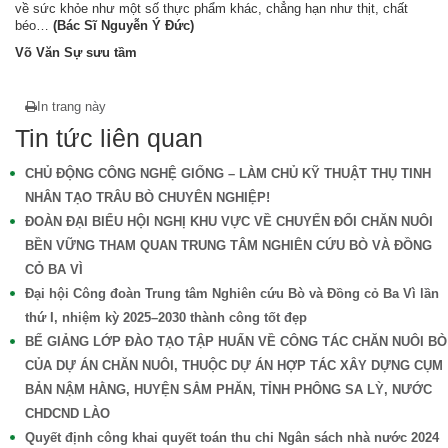
về sức khỏe như một số thực phẩm khác, chẳng hạn như thịt, chất
béo…
(Bác Sĩ Nguyễn Ý Đức)
Võ Văn Sự sưu tầm
In trang này
Tin tức liên quan
CHỦ ĐỘNG CÔNG NGHỆ GIỐNG – LÀM CHỦ KỸ THUẬT THỤ TINH
NHÂN TẠO TRÂU BÒ CHUYÊN NGHIỆP!
ĐOÀN ĐẠI BIỂU HỘI NGHỊ KHU VỰC VỀ CHUYỂN ĐỔI CHĂN NUÔI
BỀN VỮNG THAM QUAN TRUNG TÂM NGHIÊN CỨU BÒ VÀ ĐỒNG
CỎ BA VÌ
Đại hội Công đoàn Trung tâm Nghiên cứu Bò và Đồng cỏ Ba Vì lần
thứ I, nhiệm kỳ 2025–2030 thành công tốt đẹp
BẾ GIẢNG LỚP ĐÀO TẠO TẬP HUẤN VỀ CÔNG TÁC CHĂN NUÔI BÒ
CỦA DỰ ÁN CHĂN NUÔI, THUỘC DỰ ÁN HỢP TÁC XÂY DỰNG CỤM
BẢN NẬM HẰNG, HUYỆN SẲM PHĂN, TỈNH PHÔNG SA LỲ, NƯỚC
CHDCND LÀO
Quyết định công khai quyết toán thu chi Ngân sách nhà nước 2024