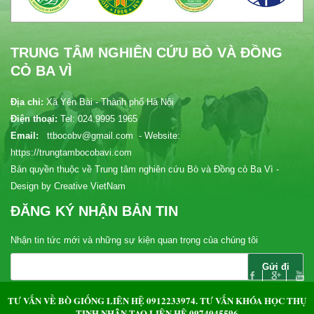
TRUNG TÂM NGHIÊN CỨU BÒ VÀ ĐỒNG
CỎ BA VÌ
Địa chỉ:
Xã Yên Bài - Thành phố Hà Nội
Điện thoại:
Tel: 024.9995 1965
Email:
ttbocobv@gmail.com - Website:
https://trungtambocobavi.com
Bản quyền thuộc về Trung tâm nghiên cứu Bò và Đồng cỏ Ba Vì -
Design by Creative VietNam
ĐĂNG KÝ NHẬN BẢN TIN
Nhận tin tức mới và những sự kiện quan trọng của chúng tôi
Bản đồ chỉ dẫn
TƯ VẤN VỀ BÒ GIỐNG LIÊN HỆ 0912233974. TƯ VẤN KHÓA HỌC THỤ
TINH NHÂN TẠO LIÊN HỆ 0974045596