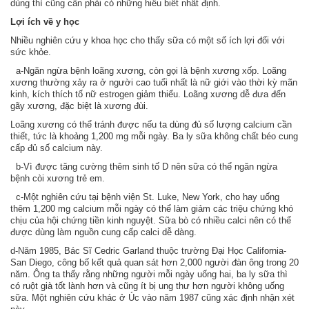
dùng thì cũng cần phải có những hiểu biết nhất định.
Lợi ích về y học
Nhiều nghiên cứu y khoa học cho thấy sữa có một số ích lợi đối với
sức khỏe.
a-Ngăn ngừa bệnh loãng xương, còn gọi là bệnh xương xốp. Loãng
xương thường xảy ra ở người cao tuổi nhất là nữ giới vào thời kỳ mãn
kinh, kích thích tố nữ estrogen giảm thiểu. Loãng xương dễ đưa đến
gãy xương, đặc biệt là xương đùi.
Loãng xương có thể tránh được nếu ta dùng đủ số lượng calcium cần
thiết, tức là khoảng 1,200 mg mỗi ngày. Ba ly sữa không chất béo cung
cấp đủ số calcium này.
b-Vì được tăng cường thêm sinh tố D nên sữa có thể ngăn ngừa
bệnh còi xương trẻ em.
c-Một nghiên cứu tại bệnh viện St. Luke, New York, cho hay uống
thêm 1,200 mg calcium mỗi ngày có thể làm giảm các triệu chứng khó
chịu của hội chứng tiền kinh nguyệt. Sữa bò có nhiều calci nên có thể
được dùng làm nguồn cung cấp calci dễ dàng.
d-Năm 1985, Bác Sĩ Cedric Garland thuộc trường Đại Học California-
San Diego, công bố kết quả quan sát hơn 2,000 người đàn ông trong 20
năm. Ông ta thấy rằng những người mỗi ngày uống hai, ba ly sữa thì
có ruột già tốt lành hơn và cũng ít bị ung thư hơn người không uống
sữa. Một nghiên cứu khác ở Úc vào năm 1987 cũng xác định nhận xét