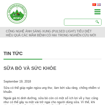
CÔNG NGHỆ ÁNH SÁNG XUNG (PULSED LIGHT) TIÊU DIỆT
HIỆU QUẢ CÁC MẦM BỆNH CÓ HẠI TRONG NGHIÊN CỨU MỚI
TIN TỨC
SỮA BÒ VÀ SỨC KHỎE
September 19, 2018
Sữa có thể giúp ngăn ngừa ung thư, làm bớt sâu răng, chống nhiễm vi
khuẩn.
Ngoài giá trị dinh dưỡng, sữa bò còn có một số ích lợi về y học cũng
như có thể gây ra một vài trở ngại cho người dùng sữa. Vì thế, khi