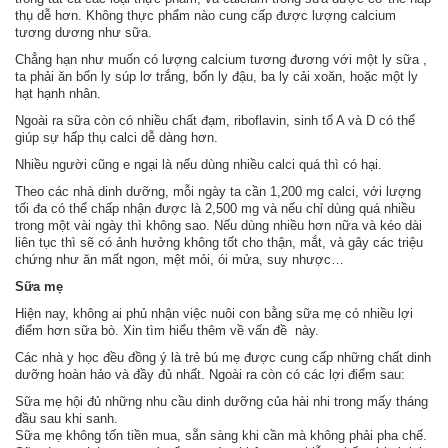
thụ dễ hơn. Không thực phẩm nào cung cấp được lượng calcium
tương dương như sữa.
Chẳng hạn như muốn có lượng calcium tương đương với một ly sữa ,
ta phải ăn bốn ly súp lơ trắng, bốn ly đậu, ba ly cải xoăn, hoặc một ly
hạt hạnh nhân.
Ngoài ra sữa còn có nhiều chất đạm, riboflavin, sinh tố A và D có thể
giúp sự hấp thụ calci dễ dàng hơn.
Nhiều người cũng e ngại là nếu dùng nhiều calci quá thì có hại.
Theo các nhà dinh dưỡng, mỗi ngày ta cần 1,200 mg calci, với lượng
tối đa có thể chấp nhận được là 2,500 mg và nếu chỉ dùng quá nhiều
trong một vài ngày thì không sao. Nếu dùng nhiều hơn nữa và kéo dài
liên tục thì sẽ có ảnh hưởng không tốt cho thận, mắt, và gây các triệu
chứng như ăn mất ngon, mệt mỏi, ói mửa, suy nhược…
Sữa mẹ
Hiện nay, không ai phủ nhận việc nuôi con bằng sữa mẹ có nhiều lợi
điểm hơn sữa bò. Xin tìm hiểu thêm về vấn đề này.
Các nhà y học đều đồng ý là trẻ bú mẹ được cung cấp những chất dinh
dưỡng hoàn hảo và đầy đủ nhất. Ngoài ra còn có các lợi điểm sau:
Sữa mẹ hội đủ những nhu cầu dinh dưỡng của hài nhi trong mấy tháng
đầu sau khi sanh.
Sữa mẹ không tốn tiền mua, sẵn sàng khi cần mà không phải pha chế.