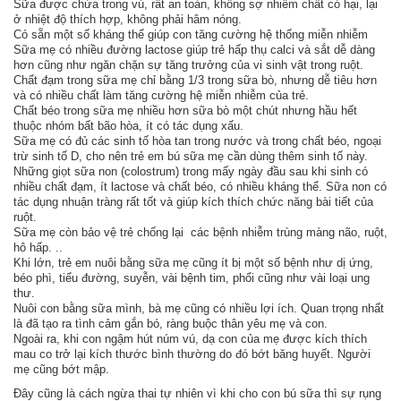
Sữa được chứa trong vú, rất an toàn, không sợ nhiễm chất có hại, lại
ở nhiệt độ thích hợp, không phải hâm nóng.
Có sẵn một số kháng thể giúp con tăng cường hệ thống miễn nhiễm
Sữa mẹ có nhiều đường lactose giúp trẻ hấp thụ calci và sắt dễ dàng
hơn cũng như ngăn chặn sự tăng trưởng của vi sinh vật trong ruột.
Chất đạm trong sữa mẹ chỉ bằng 1/3 trong sữa bò, nhưng dễ tiêu hơn
và có nhiều chất làm tăng cường hệ miễn nhiễm của trẻ.
Chất béo trong sữa mẹ nhiều hơn sữa bò một chút nhưng hầu hết
thuộc nhóm bất bão hòa, ít có tác dụng xấu.
Sữa mẹ có đủ các sinh tố hòa tan trong nước và trong chất béo, ngoại
trừ sinh tố D, cho nên trẻ em bú sữa mẹ cần dùng thêm sinh tố này.
Những giọt sữa non (colostrum) trong mấy ngày đầu sau khi sinh có
nhiều chất đạm, ít lactose và chất béo, có nhiều kháng thể. Sữa non có
tác dụng nhuận tràng rất tốt và giúp kích thích chức năng bài tiết của
ruột.
Sữa mẹ còn bảo vệ trẻ chống lại các bệnh nhiễm trùng màng não, ruột,
hô hấp. ..
Khi lớn, trẻ em nuôi bằng sữa mẹ cũng ít bị một số bệnh như dị ứng,
béo phì, tiểu đường, suyễn, vài bệnh tim, phổi cũng như vài loại ung
thư.
Nuôi con bằng sữa mình, bà mẹ cũng có nhiều lợi ích. Quan trọng nhất
là đã tạo ra tình cảm gắn bó, ràng buộc thân yêu mẹ và con.
Ngoài ra, khi con ngậm hút núm vú, dạ con của mẹ được kích thích
mau co trở lại kích thước bình thường do đó bớt băng huyết. Người
mẹ cũng bớt mập.
Đây cũng là cách ngừa thai tự nhiên vì khi cho con bú sữa thì sự rụng