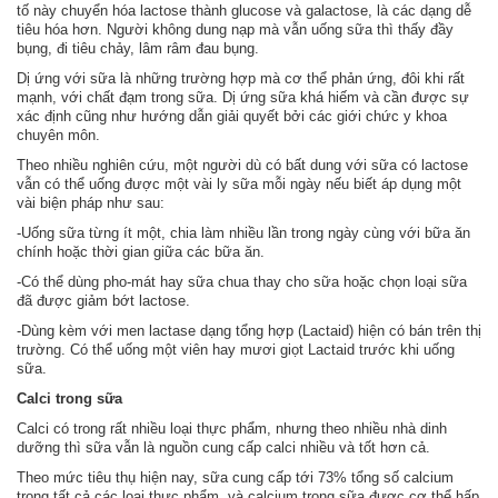
tố này chuyển hóa lactose thành glucose và galactose, là các dạng dễ
tiêu hóa hơn. Người không dung nạp mà vẫn uống sữa thì thấy đầy
bụng, đi tiêu chảy, lâm râm đau bụng.
Dị ứng với sữa là những trường hợp mà cơ thể phản ứng, đôi khi rất
mạnh, với chất đạm trong sữa. Dị ứng sữa khá hiếm và cần được sự
xác định cũng như hướng dẫn giải quyết bởi các giới chức y khoa
chuyên môn.
Theo nhiều nghiên cứu, một người dù có bất dung với sữa có lactose
vẫn có thể uống được một vài ly sữa mỗi ngày nếu biết áp dụng một
vài biện pháp như sau:
-Uống sữa từng ít một, chia làm nhiều lần trong ngày cùng với bữa ăn
chính hoặc thời gian giữa các bữa ăn.
-Có thể dùng pho-mát hay sữa chua thay cho sữa hoặc chọn loại sữa
đã được giảm bớt lactose.
-Dùng kèm với men lactase dạng tổng hợp (Lactaid) hiện có bán trên thị
trường. Có thể uống một viên hay mươi giọt Lactaid trước khi uống
sữa.
Calci trong sữa
Calci có trong rất nhiều loại thực phẩm, nhưng theo nhiều nhà dinh
dưỡng thì sữa vẫn là nguồn cung cấp calci nhiều và tốt hơn cả.
Theo mức tiêu thụ hiện nay, sữa cung cấp tới 73% tổng số calcium
trong tất cả các loại thực phẩm, và calcium trong sữa được cơ thể hấp