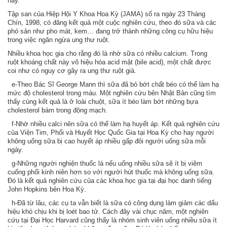
này.
Tập san của Hiệp Hội Y Khoa Hoa Kỳ (JAMA) số ra ngày 23 Tháng
Chín, 1998, có đăng kết quả một cuộc nghiên cứu, theo đó sữa và các
phó sản như pho mát, kem… đang trở thành những công cụ hữu hiệu
trong việc ngăn ngừa ung thư ruột.
Nhiều khoa học gia cho rằng đó là nhờ sữa có nhiều calcium. Trong
ruột khoáng chất này vô hiệu hóa acid mật (bile acid), một chất được
coi như có nguy cơ gây ra ung thư ruột già.
e-Theo Bác Sĩ George Mann thì sữa đã bỏ bớt chất béo có thể làm hạ
mức độ cholesterol trong máu. Một nghiên cứu bên Nhật Bản cũng tìm
thấy cùng kết quả là ở loài chuột, sữa ít béo làm bớt những bựa
cholesterol bám trong động mạch.
f-Nhờ nhiều calci nên sữa có thể làm hạ huyết áp. Kết quả nghiên cứu
của Viện Tim, Phổi và Huyết Học Quốc Gia tại Hoa Kỳ cho hay người
không uống sữa bị cao huyết áp nhiều gấp đôi người uống sữa mỗi
ngày.
g-Những người nghiện thuốc lá nếu uống nhiều sữa sẽ ít bị viêm
cuống phổi kinh niên hơn so với người hút thuốc mà không uống sữa.
Đó là kết quả nghiên cứu của các khoa học gia tại đại học danh tiếng
John Hopkins bên Hoa Kỳ.
h-Đã từ lâu, các cụ ta vẫn biết là sữa có công dụng làm giảm các dấu
hiệu khó chịu khi bị loét bao tử. Cách đây vài chục năm, một nghiên
cứu tại Đại Học Harvard cũng thấy là nhóm sinh viên uống nhiều sữa ít