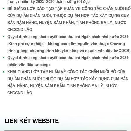
thứ I, nhiệm kỳ 2025–2030 thành công tốt đẹp
BẾ GIẢNG LỚP ĐÀO TẠO TẬP HUẤN VỀ CÔNG TÁC CHĂN NUÔI BÒ
CỦA DỰ ÁN CHĂN NUÔI, THUỘC DỰ ÁN HỢP TÁC XÂY DỰNG CỤM
BẢN NẬM HẰNG, HUYỆN SẲM PHĂN, TỈNH PHÔNG SA LỲ, NƯỚC
CHDCND LÀO
Quyết định công khai quyết toán thu chi Ngân sách nhà nước 2024
(Kinh phí sự nghiệp – không bao gồm nguồn vốn thuộc Chương
trình giống, chương trình khuyến nông và nguồn vốn đầu tư XDCB)
Quyết định công khai quyết toán thu chi Ngân sách nhà nước 2024
(phần vốn đầu tư công)
KHAI GIẢNG LỚP TẬP HUẤN VỀ CÔNG TÁC CHĂN NUÔI BÒ CỦA
DỰ ÁN CHĂN NUÔI THUỘC DỰ ÁN HỢP TÁC XÂY DỰNG CỤM BẢN
NẬM HẰNG, HUYỆN SẲM PHĂN, TINH PHÔNG SA LỲ, NƯỚC
CHDCND LÀO
LIÊN KẾT WEBSITE