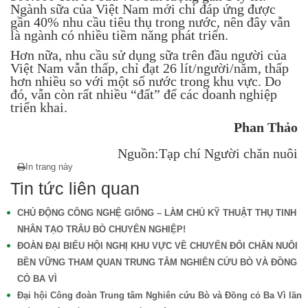
Ngành sữa của Việt Nam mới chỉ đáp ứng được
gần 40% nhu cầu tiêu thụ trong nước, nên đây vẫn
là ngành có nhiều tiềm năng phát triển.
Hơn nữa, nhu cầu sử dụng sữa trên đầu người của
Việt Nam vẫn thấp, chỉ đạt 26 lít/người/năm, thấp
hơn nhiều so với một số nước trong khu vực. Do
đó, vẫn còn rất nhiều “đất” để các doanh nghiệp
triển khai.
Phan Thảo
Nguồn:Tạp chí Người chăn nuôi
In trang này
Tin tức liên quan
CHỦ ĐỘNG CÔNG NGHỆ GIỐNG – LÀM CHỦ KỸ THUẬT THỤ TINH
NHÂN TẠO TRÂU BÒ CHUYÊN NGHIỆP!
ĐOÀN ĐẠI BIỂU HỘI NGHỊ KHU VỰC VỀ CHUYỂN ĐỔI CHĂN NUÔI
BỀN VỮNG THAM QUAN TRUNG TÂM NGHIÊN CỨU BÒ VÀ ĐỒNG
CỎ BA VÌ
Đại hội Công đoàn Trung tâm Nghiên cứu Bò và Đồng cỏ Ba Vì lần