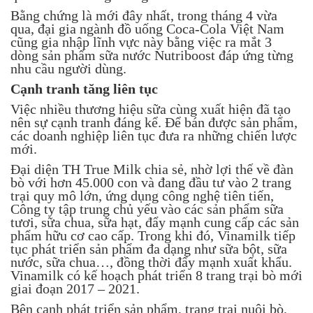
Bằng chứng là mới đây nhất, trong tháng 4 vừa
qua, đại gia ngành đồ uống Coca-Cola Việt Nam
cũng gia nhập lĩnh vực này bằng việc ra mắt 3
dòng sản phẩm sữa nước Nutriboost đáp ứng từng
nhu cầu người dùng.
Cạnh tranh tăng liên tục
Việc nhiều thương hiệu sữa cùng xuất hiện đã tạo
nên sự cạnh tranh đáng kể. Để bán được sản phẩm,
các doanh nghiệp liên tục đưa ra những chiến lược
mới.
Đại diện TH True Milk chia sẻ, nhờ lợi thế về đàn
bò với hơn 45.000 con và đang đầu tư vào 2 trang
trại quy mô lớn, ứng dụng công nghệ tiên tiến,
Công ty tập trung chủ yếu vào các sản phẩm sữa
tươi, sữa chua, sữa hạt, đẩy mạnh cung cấp các sản
phẩm hữu cơ cao cấp. Trong khi đó, Vinamilk tiếp
tục phát triển sản phẩm đa dạng như sữa bột, sữa
nước, sữa chua…, đồng thời đẩy mạnh xuất khẩu.
Vinamilk có kế hoạch phát triển 8 trang trại bò mới
giai đoạn 2017 – 2021.
Bên cạnh phát triển sản phẩm, trang trại nuôi bò,