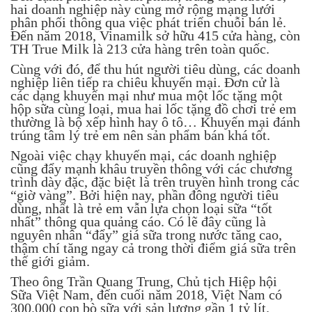
hai doanh nghiệp này cùng mở rộng mạng lưới
phân phối thông qua việc phát triển chuỗi bán lẻ.
Đến năm 2018, Vinamilk sở hữu 415 cửa hàng, còn
TH True Milk là 213 cửa hàng trên toàn quốc.
Cùng với đó, để thu hút người tiêu dùng, các doanh
nghiệp liên tiếp ra chiêu khuyến mại. Đơn cử là
các dạng khuyến mại như mua một lốc tặng một
hộp sữa cùng loại, mua hai lốc tặng đồ chơi trẻ em
thường là bộ xếp hình hay ô tô… Khuyến mại đánh
trúng tâm lý trẻ em nên sản phẩm bán khá tốt.
Ngoài việc chạy khuyến mại, các doanh nghiệp
cũng đẩy mạnh khâu truyền thông với các chương
trình dày đặc, đặc biệt là trên truyền hình trong các
“giờ vàng”. Bởi hiện nay, phần đông người tiêu
dùng, nhất là trẻ em vẫn lựa chọn loại sữa “tốt
nhất” thông qua quảng cáo. Có lẽ đây cũng là
nguyên nhân “đẩy” giá sữa trong nước tăng cao,
thậm chí tăng ngay cả trong thời điểm giá sữa trên
thế giới giảm.
Theo ông Trần Quang Trung, Chủ tịch Hiệp hội
Sữa Việt Nam, đến cuối năm 2018, Việt Nam có
300.000 con bò sữa với sản lượng gần 1 tỷ lít.