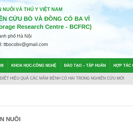
 NUÔI VÀ THÚ Y VIỆT NAM
N CỨU BÒ VÀ ĐỒNG CỎ BA VÌ
Forage Research Centre - BCFRC)
hành phố Hà Nội
il: ttbocobv@gmail.com
ẨM
KHOA HỌC-CÔNG NGHỆ
ĐÀO TẠO – TẬP HUẤN
HỢP TÁC 
 LÀM RA THỨ THỊT BÒ DÁT VÀNG
N NUÔI