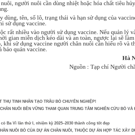
uôi, người nuôi cần dùng nhiệt hoặc hóa chất tiêu hủ
ụng.
dùng, tên, số lô, trạng thái và hạn sử dụng của vaccine
hi sử dụng vaccine.
c rất nhiều vào người sử dụng vaccine. Nếu quản lý v
hời gian miễn dịch kéo dài và an toàn, ngược lại sẽ là
, khi sử dụng vaccine người chăn nuôi cần hiểu rõ và t
à bảo quản vaccine.
Hà 
Nguồn : Tạp chí Người ch
 THỤ TINH NHÂN TẠO TRÂU BÒ CHUYÊN NGHIỆP!
I CHĂN NUÔI BỀN VỮNG THAM QUAN TRUNG TÂM NGHIÊN CỨU BÒ VÀ
ỏ Ba Vì lần thứ I, nhiệm kỳ 2025–2030 thành công tốt đẹp
CHĂN NUÔI BÒ CỦA DỰ ÁN CHĂN NUÔI, THUỘC DỰ ÁN HỢP TÁC XÂY 