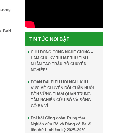
Chương
M BẢN
TIN TỨC NỔI BẬT
CHỦ ĐỘNG CÔNG NGHỆ GIỐNG –
LÀM CHỦ KỸ THUẬT THỤ TINH
NHÂN TẠO TRÂU BÒ CHUYÊN
NGHIỆP!
ĐOÀN ĐẠI BIỂU HỘI NGHỊ KHU
VỰC VỀ CHUYỂN ĐỔI CHĂN NUÔI
BỀN VỮNG THAM QUAN TRUNG
TÂM NGHIÊN CỨU BÒ VÀ ĐỒNG
CỎ BA VÌ
Đại hội Công đoàn Trung tâm
Nghiên cứu Bò và Đồng cỏ Ba Vì
lần thứ I, nhiệm kỳ 2025–2030