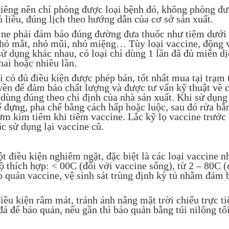
iêng nên chỉ phòng được loại bệnh đó, không phòng đ
liều, đúng lịch theo hướng dẫn của cơ sở sản xuất.
ine phải đảm bảo đúng đường đưa thuốc như tiêm dưới 
hỏ mắt, nhỏ mũi, nhỏ miệng… Tùy loại vaccine, động 
sử dụng khác nhau, có loại chỉ dùng 1 lần đã đủ miễn d
hai hoặc nhiều lần.
ó đủ điều kiện được phép bán, tốt nhất mua tại trạm 
ền để đảm bảo chất lượng và được tư vấn kỹ thuật về 
 dùng đúng theo chỉ định của nhà sản xuất. Khi sử dụng
 đựng, pha chế bằng cách hấp hoặc luộc, sau đó rửa bằ
m kim tiêm khi tiêm vaccine. Lắc kỹ lọ vaccine trước 
c sử dụng lại vaccine cũ.
 điều kiện nghiêm ngặt, đặc biệt là các loại vaccine 
ộ thích hợp: < 00C (đối với vaccine sống), từ 2 – 80C (
ảo quản vaccine, vệ sinh sát trùng định kỳ tủ nhằm đảm 
u kiện râm mát, tránh ánh nắng mặt trời chiếu trực ti
á để bảo quản, nếu gần thì bảo quản bằng túi nilông t