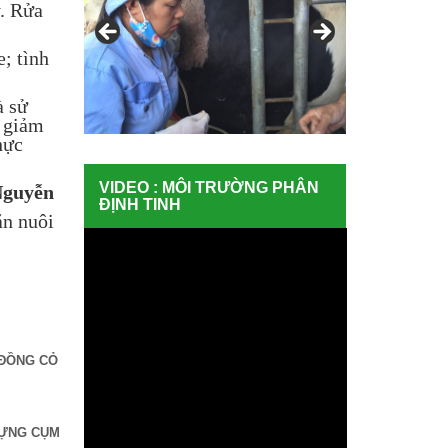
y. Rửa
; tình
à sử
m giảm
hực
VIDEO : MÔI TRƯỜNG PHÂN
Nguyễn
ĐỊNH TINH
ăn nuôi
 ĐỒNG CỎ
DỰNG CỤM