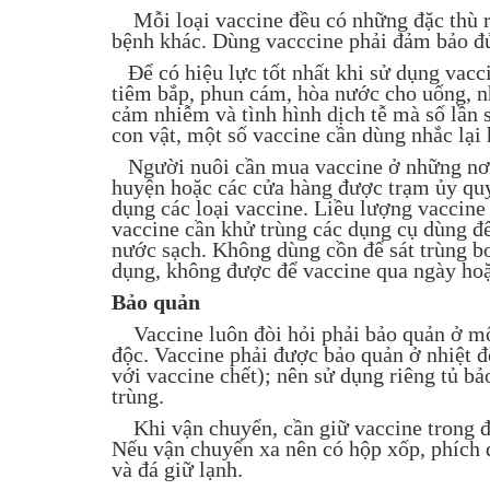
Mỗi loại vaccine đều có những đặc thù r
bệnh khác. Dùng vacccine phải đảm bảo đủ 
Để có hiệu lực tốt nhất khi sử dụng vacc
tiêm bắp, phun cám, hòa nước cho uống, n
cảm nhiễm và tình hình dịch tễ mà số lần 
con vật, một số vaccine cần dùng nhắc lại 
Người nuôi cần mua vaccine ở những nơi c
huyện hoặc các cửa hàng được trạm ủy quy
dụng các loại vaccine. Liều lượng vaccine
vaccine cần khử trùng các dụng cụ dùng để
nước sạch. Không dùng cồn để sát trùng bơ
dụng, không được để vaccine qua ngày hoặ
Bảo quản
Vaccine luôn đòi hỏi phải bảo quản ở một
độc. Vaccine phải được bảo quản ở nhiệt đ
với vaccine chết); nên sử dụng riêng tủ b
trùng.
Khi vận chuyển, cần giữ vaccine trong điề
Nếu vận chuyển xa nên có hộp xốp, phích đ
và đá giữ lạnh.