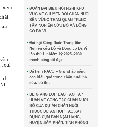
ợc xem
ĐOÀN ĐẠI BIỂU HỘI NGHỊ KHU
VỰC VỀ CHUYỂN ĐỔI CHĂN NUÔI
phải
BỀN VỮNG THAM QUAN TRUNG
của
TÂM NGHIÊN CỨU BÒ VÀ ĐỒNG
CỎ BA VÌ
Đại hội Công đoàn Trung tâm
Nghiên cứu Bò và Đồng cỏ Ba Vì
lần thứ I, nhiệm kỳ 2025–2030
 vào
thành công tốt đẹp
 loại
Đá liếm NACO – Giải pháp nâng
cao hiệu quả trong chăn nuôi bò
u đi
 vi
sữa, bò thịt
BẾ GIẢNG LỚP ĐÀO TẠO TẬP
HUẤN VỀ CÔNG TÁC CHĂN NUÔI
BÒ CỦA DỰ ÁN CHĂN NUÔI,
THUỘC DỰ ÁN HỢP TÁC XÂY
DỰNG CỤM BẢN NẬM HẰNG,
HUYỆN SẲM PHĂN, TỈNH PHÔNG