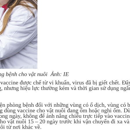
ng bệnh cho vật nuôi Ảnh: IE
accine được chế từ vi khuẩn, virus đã bị giết chết. Đâ
ng, nhưng hiệu lực thường kém và thời gian sử dụng ngắ
 phòng bệnh đối với những vùng có ổ dịch, vùng có 
ng dùng vaccine cho vật nuôi đang ốm hoặc nghi ốm. D
ong ngày, không để ánh nắng chiếu trực tiếp vào vaccin
ho vật nuôi 15 – 20 ngày trước khi vận chuyển đi xa và
ôi từ nơi khác về.