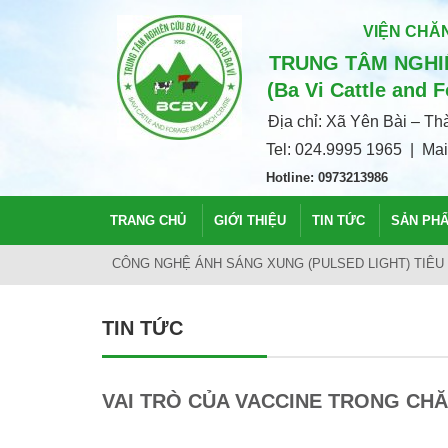
VIỆN CHĂN
TRUNG TÂM NGHIÊ
(Ba Vi Cattle and 
Địa chỉ: Xã Yên Bài – T
Tel: 024.9995 1965 | Ma
Hotline: 0973213986
TRANG CHỦ
GIỚI THIỆU
TIN TỨC
SẢN PH
HÀ NỘI: CHO ĐÀN BÒ WAGYU UỐNG BIA, MASSAGE,
TIN TỨC
VAI TRÒ CỦA VACCINE TRONG CHĂ