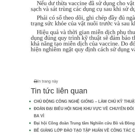
Nếu dư thừa vaccine đã sử dụng cho vật n
sạch và sát trùng các dụng cụ sau khi sử d
Phải có sổ theo dõi, ghi chép đầy đủ ngày 
trạng sức khỏe của vật nuôi trước và sau k
Hiệu quả và thời gian miễn dịch phụ thuộ
dụng đúng quy trình kỹ thuật sẽ đảm bảo t
khả năng tạo miễn dịch của vaccine. Do đó
hiện nghiêm ngặt quy định cách sử dụng v
In trang này
Tin tức liên quan
CHỦ ĐỘNG CÔNG NGHỆ GIỐNG – LÀM CHỦ KỸ THUẬT
ĐOÀN ĐẠI BIỂU HỘI NGHỊ KHU VỰC VỀ CHUYỂN ĐỔ
BA VÌ
Đại hội Công đoàn Trung tâm Nghiên cứu Bò và Đồng c
BẾ GIẢNG LỚP ĐÀO TẠO TẬP HUẤN VỀ CÔNG TÁC 