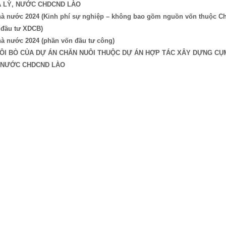
A LỲ, NƯỚC CHDCND LÀO
 nhà nước 2024 (Kinh phí sự nghiệp – không bao gồm nguồn vốn thuộc 
 đầu tư XDCB)
hà nước 2024 (phần vốn đầu tư công)
UÔI BÒ CỦA DỰ ÁN CHĂN NUÔI THUỘC DỰ ÁN HỢP TÁC XÂY DỰNG CỤ
, NƯỚC CHDCND LÀO