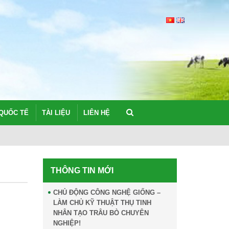
QUỐC TẾ
TÀI LIỆU
LIÊN HỆ
NGHIÊN CỨU C
THÔNG TIN MỚI
CHỦ ĐỘNG CÔNG NGHỆ GIỐNG –
LÀM CHỦ KỸ THUẬT THỤ TINH
NHÂN TẠO TRÂU BÒ CHUYÊN
NGHIỆP!