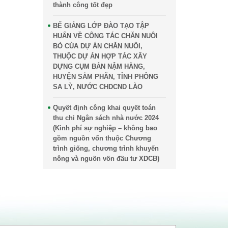
thành công tốt đẹp
BẾ GIẢNG LỚP ĐÀO TẠO TẬP
HUẤN VỀ CÔNG TÁC CHĂN NUÔI
BÒ CỦA DỰ ÁN CHĂN NUÔI,
THUỘC DỰ ÁN HỢP TÁC XÂY
DỰNG CỤM BẢN NẬM HẰNG,
HUYỆN SẲM PHĂN, TỈNH PHÔNG
SA LỲ, NƯỚC CHDCND LÀO
Quyết định công khai quyết toán
thu chi Ngân sách nhà nước 2024
(Kinh phí sự nghiệp – không bao
gồm nguồn vốn thuộc Chương
trình giống, chương trình khuyến
nông và nguồn vốn đầu tư XDCB)