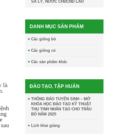
SA LỲ, NƯỚC CHDCND LÀO
DANH MỤC SẢN PHẨM
Các giống bò
Các giống cỏ
Các sản phẩm khác
y là
ĐÀO TẠO, TẬP HUẤN
n.
THÔNG BÁO TUYỂN SINH – MỞ
KHÓA HỌC ĐÀO TẠO KỸ THUẬT
bệnh
THỤ TINH NHÂN TẠO CHO TRÂU
ùng
BÒ NĂM 2025
e
 sau
Lịch khai giảng