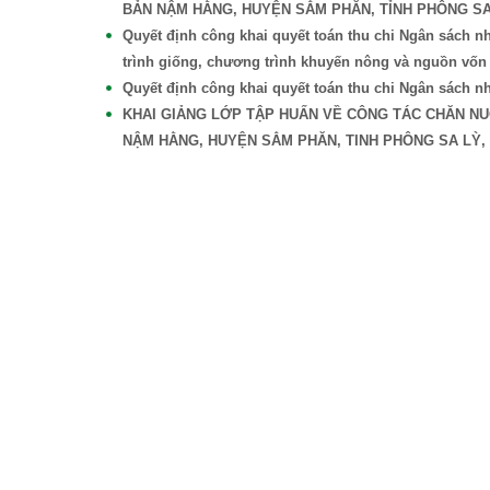
BẢN NẬM HẰNG, HUYỆN SẲM PHĂN, TỈNH PHÔNG S
Quyết định công khai quyết toán thu chi Ngân sách
trình giống, chương trình khuyến nông và nguồn vốn
Quyết định công khai quyết toán thu chi Ngân sách n
KHAI GIẢNG LỚP TẬP HUẤN VỀ CÔNG TÁC CHĂN N
NẬM HẰNG, HUYỆN SẲM PHĂN, TINH PHÔNG SA LỲ