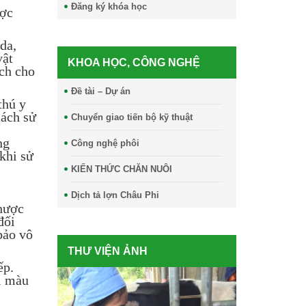
Đăng ký khóa học
ược
da,
vật
KHOA HỌC, CÔNG NGHỆ
ịch cho
Đề tài – Dự án
thú y
cách sử
Chuyển giao tiến bộ kỹ thuật
ng
Công nghệ phôi
khi sử
KIẾN THỨC CHĂN NUÔI
Dịch tả lợn Châu Phi
nhược
đối
bảo vô
THƯ VIỆN ẢNH
ếp.
ối màu