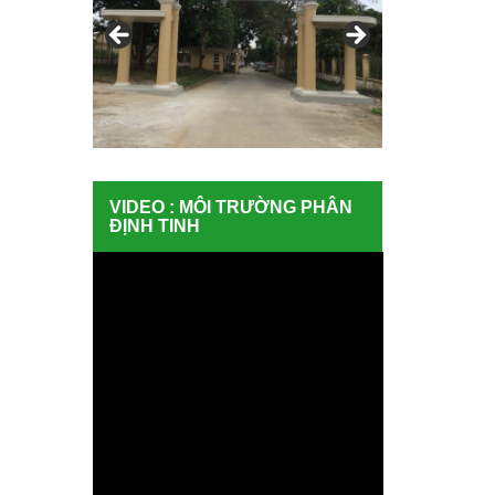
VIDEO : MÔI TRƯỜNG PHÂN
ĐỊNH TINH