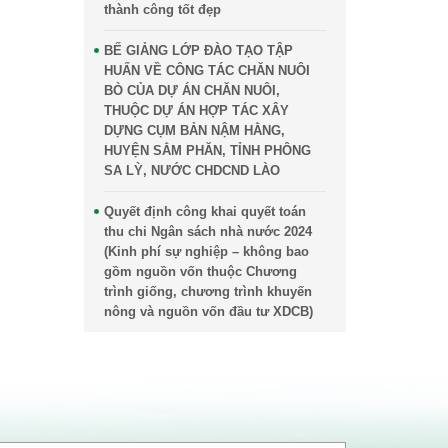
thành công tốt đẹp
BẾ GIẢNG LỚP ĐÀO TẠO TẬP
HUẤN VỀ CÔNG TÁC CHĂN NUÔI
BÒ CỦA DỰ ÁN CHĂN NUÔI,
THUỘC DỰ ÁN HỢP TÁC XÂY
DỰNG CỤM BẢN NẬM HẰNG,
HUYỆN SẲM PHĂN, TỈNH PHÔNG
SA LỲ, NƯỚC CHDCND LÀO
Quyết định công khai quyết toán
thu chi Ngân sách nhà nước 2024
(Kinh phí sự nghiệp – không bao
gồm nguồn vốn thuộc Chương
trình giống, chương trình khuyến
nông và nguồn vốn đầu tư XDCB)