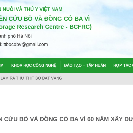
 NUÔI VÀ THÚ Y VIỆT NAM
N CỨU BÒ VÀ ĐỒNG CỎ BA VÌ
Forage Research Centre - BCFRC)
hành phố Hà Nội
il: ttbocobv@gmail.com
ẨM
KHOA HỌC-CÔNG NGHỆ
ĐÀO TẠO – TẬP HUẤN
HỢP TÁC 
CHẤT LƯỢNG CAO VIỆT NAM
N CỨU BÒ VÀ ĐỒNG CỎ BA VÌ 60 NĂM XÂY D