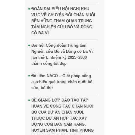
ĐOÀN ĐẠI BIỂU HỘI NGHỊ KHU
VỰC VỀ CHUYỂN ĐỔI CHĂN NUÔI
BỀN VỮNG THAM QUAN TRUNG
TÂM NGHIÊN CỨU BÒ VÀ ĐỒNG
CỎ BA VÌ
Đại hội Công đoàn Trung tâm
Nghiên cứu Bò và Đồng cỏ Ba Vì
lần thứ I, nhiệm kỳ 2025–2030
thành công tốt đẹp
Đá liếm NACO – Giải pháp nâng
cao hiệu quả trong chăn nuôi bò
sữa, bò thịt
BẾ GIẢNG LỚP ĐÀO TẠO TẬP
HUẤN VỀ CÔNG TÁC CHĂN NUÔI
BÒ CỦA DỰ ÁN CHĂN NUÔI,
THUỘC DỰ ÁN HỢP TÁC XÂY
DỰNG CỤM BẢN NẬM HẰNG,
HUYỆN SẲM PHĂN, TỈNH PHÔNG