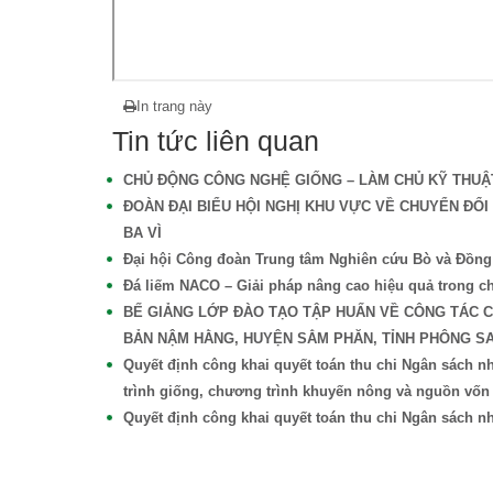
In trang này
Tin tức liên quan
CHỦ ĐỘNG CÔNG NGHỆ GIỐNG – LÀM CHỦ KỸ THUẬT
ĐOÀN ĐẠI BIỂU HỘI NGHỊ KHU VỰC VỀ CHUYỂN ĐỔ
BA VÌ
Đại hội Công đoàn Trung tâm Nghiên cứu Bò và Đồng c
Đá liếm NACO – Giải pháp nâng cao hiệu quả trong ch
BẾ GIẢNG LỚP ĐÀO TẠO TẬP HUẤN VỀ CÔNG TÁC 
BẢN NẬM HẰNG, HUYỆN SẲM PHĂN, TỈNH PHÔNG S
Quyết định công khai quyết toán thu chi Ngân sách
trình giống, chương trình khuyến nông và nguồn vốn
Quyết định công khai quyết toán thu chi Ngân sách n