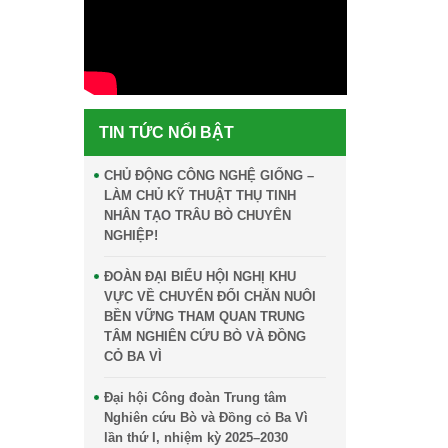
TIN TỨC NỔI BẬT
CHỦ ĐỘNG CÔNG NGHỆ GIỐNG –
LÀM CHỦ KỸ THUẬT THỤ TINH
NHÂN TẠO TRÂU BÒ CHUYÊN
NGHIỆP!
ĐOÀN ĐẠI BIỂU HỘI NGHỊ KHU
VỰC VỀ CHUYỂN ĐỔI CHĂN NUÔI
BỀN VỮNG THAM QUAN TRUNG
TÂM NGHIÊN CỨU BÒ VÀ ĐỒNG
CỎ BA VÌ
Đại hội Công đoàn Trung tâm
Nghiên cứu Bò và Đồng cỏ Ba Vì
lần thứ I, nhiệm kỳ 2025–2030