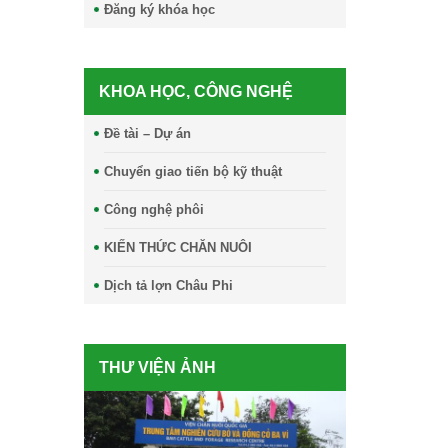
Đăng ký khóa học
KHOA HỌC, CÔNG NGHỆ
Đề tài – Dự án
Chuyển giao tiến bộ kỹ thuật
Công nghệ phôi
KIẾN THỨC CHĂN NUÔI
Dịch tả lợn Châu Phi
THƯ VIỆN ẢNH