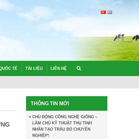
QUỐC TẾ
TÀI LIỆU
LIÊN HỆ
TẦM QUAN TR
THÔNG TIN MỚI
CHỦ ĐỘNG CÔNG NGHỆ GIỐNG –
LÀM CHỦ KỸ THUẬT THỤ TINH
ỰNG
NHÂN TẠO TRÂU BÒ CHUYÊN
NGHIỆP!