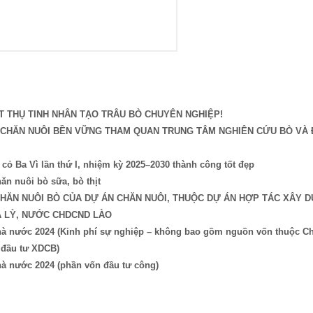
 THỤ TINH NHÂN TẠO TRÂU BÒ CHUYÊN NGHIỆP!
I CHĂN NUÔI BỀN VỮNG THAM QUAN TRUNG TÂM NGHIÊN CỨU BÒ VÀ
ỏ Ba Vì lần thứ I, nhiệm kỳ 2025–2030 thành công tốt đẹp
ăn nuôi bò sữa, bò thịt
CHĂN NUÔI BÒ CỦA DỰ ÁN CHĂN NUÔI, THUỘC DỰ ÁN HỢP TÁC XÂY 
A LỲ, NƯỚC CHDCND LÀO
 nhà nước 2024 (Kinh phí sự nghiệp – không bao gồm nguồn vốn thuộc 
 đầu tư XDCB)
hà nước 2024 (phần vốn đầu tư công)