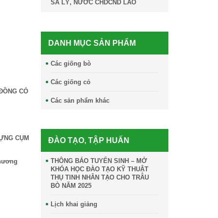
SA LỲ, NƯỚC CHDCND LÀO
DANH MỤC SẢN PHẨM
Các giống bò
Các giống cỏ
 ĐỒNG CỎ
Các sản phẩm khác
DỰNG CỤM
ĐÀO TẠO, TẬP HUẤN
THÔNG BÁO TUYỂN SINH – MỞ
Chương
KHÓA HỌC ĐÀO TẠO KỸ THUẬT
THỤ TINH NHÂN TẠO CHO TRÂU
BÒ NĂM 2025
Lịch khai giảng