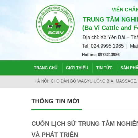
VIỆN CHĂN
TRUNG TÂM NGHIÊ
(Ba Vi Cattle and 
Địa chỉ: Xã Yên Bài – T
Tel: 024.9995 1965 | Ma
Hotline: 0973213986
TRANG CHỦ
GIỚI THIỆU
TIN TỨC
SẢN PH
NGHIÊN CỨU CHUỖI GIÁ TRỊ TUẦN HOÀN BÒ THỊT 
THÔNG TIN MỚI
CUỐN LỊCH SỬ TRUNG TÂM NGHIÊ
VÀ PHÁT TRIỂN