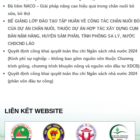
Đá liếm NACO – Giải pháp nâng cao hiệu quả trong chăn nuôi bò
sữa, bò thịt
BẾ GIẢNG LỚP ĐÀO TẠO TẬP HUẤN VỀ CÔNG TÁC CHĂN NUÔI BÒ
CỦA DỰ ÁN CHĂN NUÔI, THUỘC DỰ ÁN HỢP TÁC XÂY DỰNG CỤM
BẢN NẬM HẰNG, HUYỆN SẲM PHĂN, TỈNH PHÔNG SA LỲ, NƯỚC
CHDCND LÀO
Quyết định công khai quyết toán thu chi Ngân sách nhà nước 2024
(Kinh phí sự nghiệp – không bao gồm nguồn vốn thuộc Chương
trình giống, chương trình khuyến nông và nguồn vốn đầu tư XDCB)
Quyết định công khai quyết toán thu chi Ngân sách nhà nước 2024
(phần vốn đầu tư công)
LIÊN KẾT WEBSITE