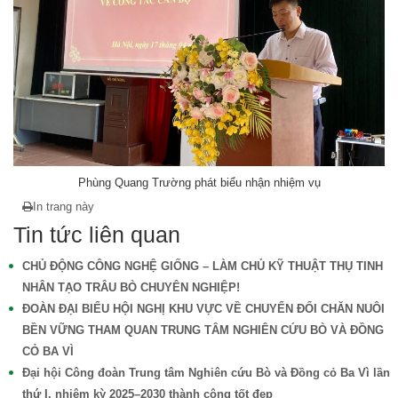
Phùng Quang Trường phát biểu nhận nhiệm vụ
In trang này
Tin tức liên quan
CHỦ ĐỘNG CÔNG NGHỆ GIỐNG – LÀM CHỦ KỸ THUẬT THỤ TINH
NHÂN TẠO TRÂU BÒ CHUYÊN NGHIỆP!
ĐOÀN ĐẠI BIỂU HỘI NGHỊ KHU VỰC VỀ CHUYỂN ĐỔI CHĂN NUÔI
BỀN VỮNG THAM QUAN TRUNG TÂM NGHIÊN CỨU BÒ VÀ ĐỒNG
CỎ BA VÌ
Đại hội Công đoàn Trung tâm Nghiên cứu Bò và Đồng cỏ Ba Vì lần
thứ I, nhiệm kỳ 2025–2030 thành công tốt đẹp