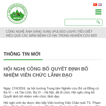
CÔNG NGHỆ ÁNH SÁNG XUNG (PULSED LIGHT) TIÊU DIỆT
HIỆU QUẢ CÁC MẦM BỆNH CÓ HẠI TRONG NGHIÊN CỨU MỚI
THÔNG TIN MỚI
HỘI NGHỊ CÔNG BỐ QUYẾT ĐỊNH BỔ
NHIỆM VIÊN CHỨC LÃNH ĐẠO
Ngày 17/4/2024, tại hội trường Trung tâm Nghiên cứu Bò và Đồng cỏ
Ba Vì – xã Tản Lĩnh, Ba Vì – Hà Nội, đã tổ chức Hội nghị công bố
Quyết định bổ nhiệm viên chức lãnh đạo.
Hội nghị vinh dự được đón tiếp Viện trưởng Viện Chăn nuôi TS. Phạm