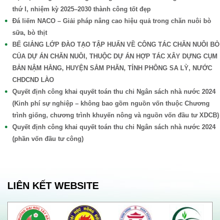
thứ I, nhiệm kỳ 2025–2030 thành công tốt đẹp
Đá liếm NACO – Giải pháp nâng cao hiệu quả trong chăn nuôi bò
sữa, bò thịt
BẾ GIẢNG LỚP ĐÀO TẠO TẬP HUẤN VỀ CÔNG TÁC CHĂN NUÔI BÒ
CỦA DỰ ÁN CHĂN NUÔI, THUỘC DỰ ÁN HỢP TÁC XÂY DỰNG CỤM
BẢN NẬM HẰNG, HUYỆN SẲM PHĂN, TỈNH PHÔNG SA LỲ, NƯỚC
CHDCND LÀO
Quyết định công khai quyết toán thu chi Ngân sách nhà nước 2024
(Kinh phí sự nghiệp – không bao gồm nguồn vốn thuộc Chương
trình giống, chương trình khuyến nông và nguồn vốn đầu tư XDCB)
Quyết định công khai quyết toán thu chi Ngân sách nhà nước 2024
(phần vốn đầu tư công)
LIÊN KẾT WEBSITE