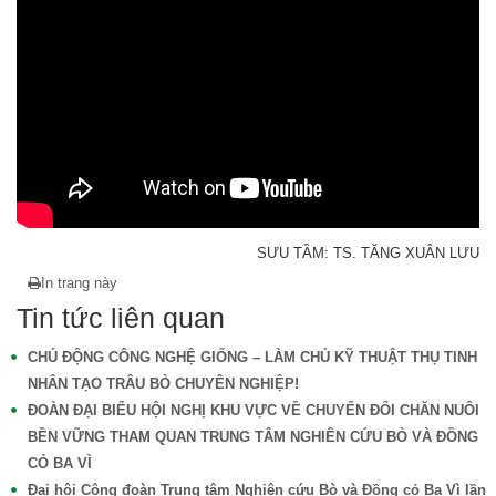
SƯU TẦM: TS. TĂNG XUÂN LƯU
In trang này
Tin tức liên quan
CHỦ ĐỘNG CÔNG NGHỆ GIỐNG – LÀM CHỦ KỸ THUẬT THỤ TINH
NHÂN TẠO TRÂU BÒ CHUYÊN NGHIỆP!
ĐOÀN ĐẠI BIỂU HỘI NGHỊ KHU VỰC VỀ CHUYỂN ĐỔI CHĂN NUÔI
BỀN VỮNG THAM QUAN TRUNG TÂM NGHIÊN CỨU BÒ VÀ ĐỒNG
CỎ BA VÌ
Đại hội Công đoàn Trung tâm Nghiên cứu Bò và Đồng cỏ Ba Vì lần